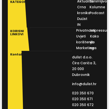
Aktualno
Zanimljivos
KATEGORIJE
Crna
Kolumne
kronika
Podcast
DuList
IN
Privatnosti
Impressu
KORISNI
LINKOVI
Uvjeti
Kako
korištenja
do
Marketing
nas
Kontakt
dulist d.o.o.
Ćira Carića 3,
20 000
Dubrovnik
info@dulist.hr
020 350 670
020 350 671
020 350 672