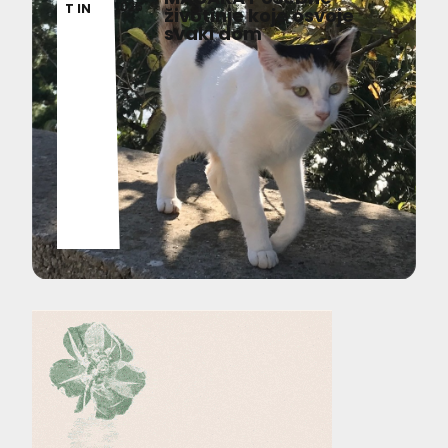
026
T IN
životinje koje osvoje
svaki dom