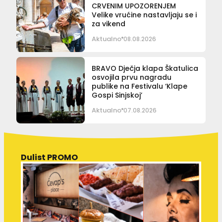
CRVENIM UPOZORENJEM
Velike vrućine nastavljaju se i
za vikend
Aktualno
08.08.2026
BRAVO Dječja klapa Škatulica
osvojila prvu nagradu
publike na Festivalu ‘Klape
Gospi Sinjskoj’
Aktualno
07.08.2026
Dulist PROMO