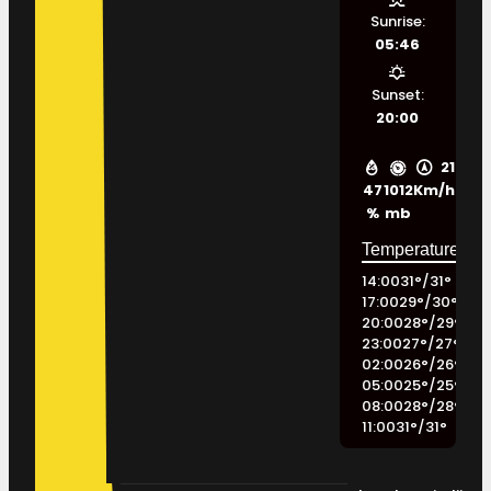
Sunrise:
05:46
Sunset:
20:00
21
47
1012
Km/h
%
mb
14:00
31
°
/
31
°
17:00
29
°
/
30
°
20:00
28
°
/
29
°
23:00
27
°
/
27
°
02:00
26
°
/
26
°
05:00
25
°
/
25
°
08:00
28
°
/
28
°
11:00
31
°
/
31
°