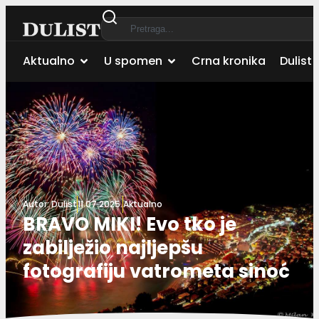
Aktualno
U spomen
Crna kronika
Dulist 
Autor:
Dulist
11.07.2025.
Aktualno
BRAVO MIKI! Evo tko je
zabilježio najljepšu
fotografiju vatrometa sinoć