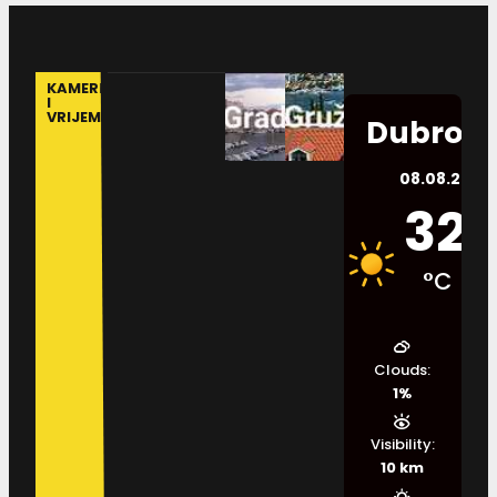
KAMERE
I
VRIJEME
Dubrovn
08.08.2026.
32
°C
Clouds:
1%
Visibility:
10 km