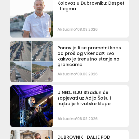
Kolovoz u Dubrovniku: Despet
i flegma
Aktualno
08.08.2026
Ponavlja li se prometni kaos
od prošlog vikenda?: Evo
kakvo je trenutno stanje na
granicama
Aktualno
08.08.2026
U NEDJELJU Stradun će
zapjevati uz Adija Šošu i
najbolje hrvatske klape
Aktualno
08.08.2026
DUBROVNIK I DALJE POD