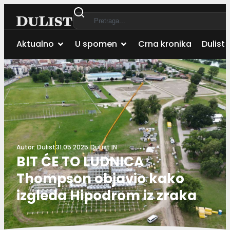
Aktualno
U spomen
Crna kronika
Dulist 
Autor:
Dulist
31.05.2025.
DuList IN
BIT ĆE TO LUDNICA
Thompson objavio kako
izgleda Hipodrom iz zraka