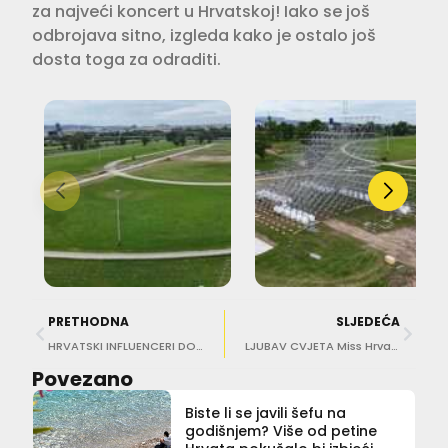
za najveći koncert u Hrvatskoj! Iako se još
odbrojava sitno, izgleda kako je ostalo još
dosta toga za odraditi.
PRETHODNA
SLJEDEĆA
HRVATSKI INFLUENCERI DOBRO ZARAĐUJU Po jednoj objavi i do 6.000 eura?!
LJUBAV CVJETA Miss Hrvatske Laura Gnjatović zaručila se za košarkaša iz Lapada
Povezano
Biste li se javili šefu na
godišnjem? Više od petine