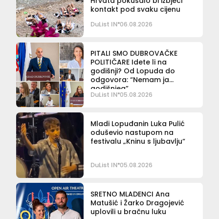
Hrvata pokušalo bi izbjeći
kontakt pod svaku cijenu
DuList IN
06.08.2026
PITALI SMO DUBROVAČKE
POLITIČARE Idete li na
godišnji? Od Lopuda do
odgovora: “Nemam ja
godišnjeg”
DuList IN
05.08.2026
Mladi Lopuđanin Luka Pulić
oduševio nastupom na
festivalu „Kninu s ljubavlju“
DuList IN
05.08.2026
SRETNO MLADENCI Ana
Matušić i Žarko Dragojević
uplovili u bračnu luku