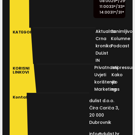
08:00
29
°
/
29
°
11:00
33
°
/
33
°
14:00
31
°
/
31
°
Aktualno
Zanimljivos
KATEGORIJE
Crna
Kolumne
kronika
Podcast
DuList
IN
Privatnosti
Impressu
KORISNI
LINKOVI
Uvjeti
Kako
korištenja
do
Marketing
nas
Kontakt
dulist d.o.o.
Ćira Carića 3,
20 000
Dubrovnik
info@dulist.hr