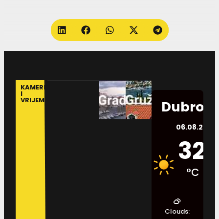
KAMERE
I
VRIJEME
Dubrovn
06.08.2026.
32
°C
Clouds: