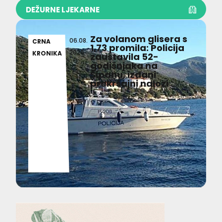
DEŽURNE LJEKARNE
Za volanom glisera s
06.08.
CRNA
1,73 promila: Policija
2026
KRONIKA
zaustavila 52-
godišnjaka na
Šipanu, izdani
prekršajni nalozi