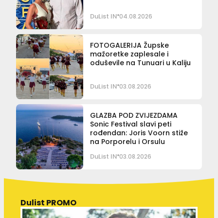
DuList IN
04.08.2026
FOTOGALERIJA Župske
mažoretke zaplesale i
oduševile na Tunuari u Kaliju
DuList IN
03.08.2026
GLAZBA POD ZVIJEZDAMA
Sonic Festival slavi peti
rođendan: Joris Voorn stiže
na Porporelu i Orsulu
DuList IN
03.08.2026
Dulist PROMO