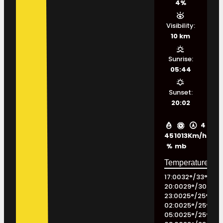
4%
Visibility:
10 km
Sunrise:
05:44
Sunset:
20:02
4
45
1013
Km/h
%
mb
17:00
32
°
/
33
°
20:00
29
°
/
30
°
23:00
25
°
/
25
°
02:00
25
°
/
25
°
05:00
25
°
/
25
°