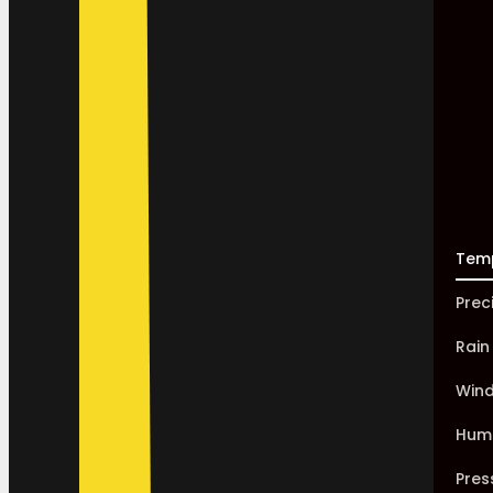
Tem
Prec
Rain
Win
Humi
Pres