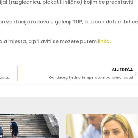
ijal (razglednicu, plakat ili slično) kojim će predstaviti
prezentacija radova u galeriji TUP, a točan datum bit će
ja mjesta, a prijaviti se možete putem
linka
.
SLJEDEĆA
SVAKA ČAST Hrabri momak zaustavio daljnje širenje požara na Dubcu prije nego su stigli vatrogasci
Od idućeg tjedna temperature ponovno rastu!