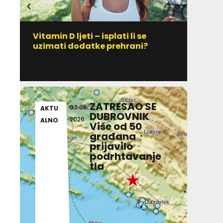
Vitamin D ljeti – isplati li se
IZ D
uzimati dodatke prehrani?
Jedno
poči
ZATRESAO SE
07.08.
AKTU
AKT
DUBROVNIK
2026
ALNO
ALN
Više od 50
građana
prijavilo
podrhtavanje
tla