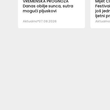
VREMENSKA PROGNOZA
Mljet C
Danas obilje sunca, sutra
Festiva
mogući pljuskovi
još jed
ljetni 
Aktualno
07.08.2026
Aktualno