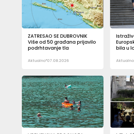
ZATRESAO SE DUBROVNIK
Istraži
Više od 50 građana prijavilo
Europsk
podrhtavanje tla
bila u l
Aktualno
07.08.2026
Aktualno