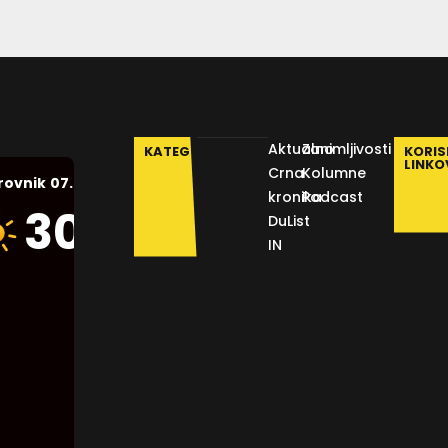
Aktualno
Zanimljivosti
KATEGORIJE
KORIS
LINKO
Crna
Kolumne
07.08.2026.
rovnik
kronika
Podcast
Humidity:
30
°C
DuList
38 %
IN
Pressure:
1012 mb
Wind:
2
Km/h
Clouds:
7%