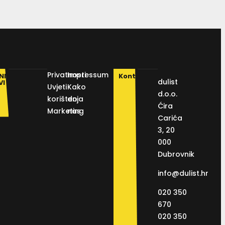
Privatnosti
Impressum
NI
Kontakt
dulist
VI
Uvjeti
Kako
d.o.o.
korištenja
do
Ćira
Marketing
nas
Carića
3, 20
000
Dubrovnik
info@dulist.hr
020 350
670
020 350