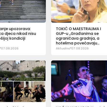
vanje upozorava:
TOKIĆ O MAESTRALIMA I
a djeca nikad nisu
GUP-u „Građanima se
ošijoj kondiciji
ograničava gradnja, a
hotelima povećavaju
kapaciteti“
07.08.2026
Aktualno
07.08.2026