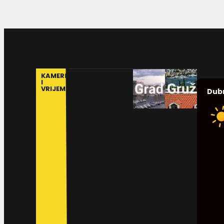
KAMERE
I
VRIJEME
Dub