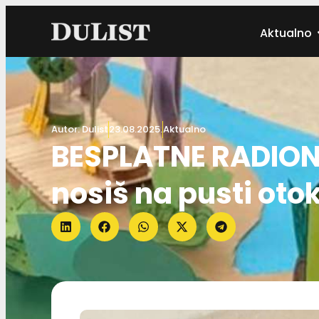
Aktualno
Autor:
Dulist
23.08.2025.
Aktualno
BESPLATNE RADIONI
nosiš na pusti otok