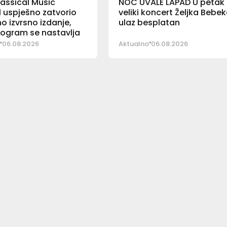
lassical Music
NOĆ UVALE LAPAD U petak
l uspješno zatvorio
veliki koncert Željka Bebek
no izvrsno izdanje,
ulaz besplatan
program se nastavlja
06.08.2026
Aktualno
06.08.2026