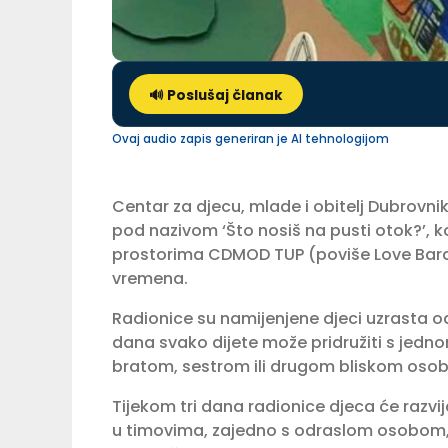
🔊 Poslušaj članak
Ovaj audio zapis generiran je AI tehnologijom
Centar za djecu, mlade i obitelj Dubrovni
pod nazivom ‘Što nosiš na pusti otok?’, ko
prostorima CDMOD TUP (poviše Love Bara). 
vremena.
Radionice su namijenjene djeci uzrasta o
dana svako dijete može pridružiti s jed
bratom, sestrom ili drugom bliskom oso
Tijekom tri dana radionice djeca će razvija
u timovima, zajedno s odraslom osobom, ko