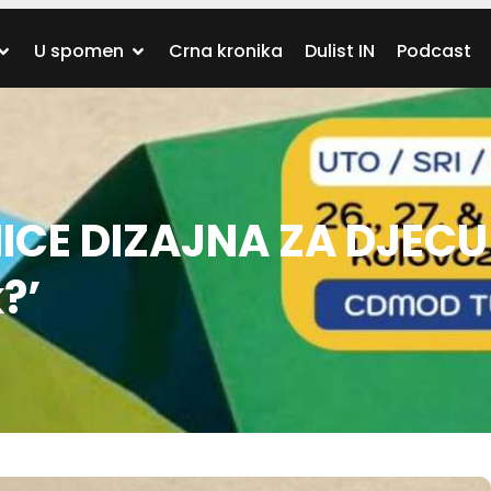
U spomen
Crna kronika
Dulist IN
Podcast
CE DIZAJNA ZA DJECU!
?’