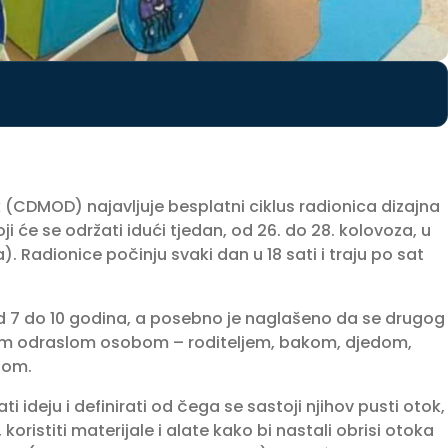
k (CDMOD) najavljuje besplatni ciklus radionica dizajna
ji će se održati idući tjedan, od 26. do 28. kolovoza, u
Radionice počinju svaki dan u 18 sati i traju po sat
d 7 do 10 godina, a posebno je naglašeno da se drugog
nom odraslom osobom – roditeljem, bakom, djedom,
bom.
ti ideju i definirati od čega se sastoji njihov pusti otok,
ristiti materijale i alate kako bi nastali obrisi otoka