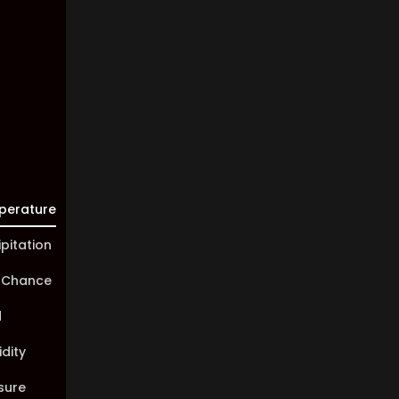
Visibility:
10 km
Sunrise:
05:45
Sunset:
20:01
perature
ipitation
 Chance
d
dity
sure