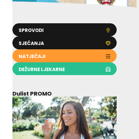
SPROVODI
SJEĆANJA
NATJEČAJI
DEŽURNE LJEKARNE
Dulist PROMO