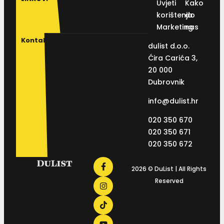
Uvjeti
Kako
korištenja
do
Marketing
nas
Kontakt
dulist d.o.o.
Ćira Carića 3,
20 000
Dubrovnik
info@dulist.hr
020 350 670
020 350 671
020 350 672
2026 © DuList | All Rights
Reserved