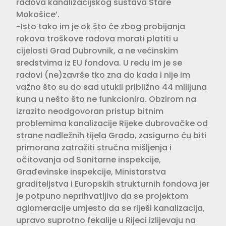
radova kanalizacijskog sustava Stare
Mokošice’.
-Isto tako im je ok što će zbog probijanja
rokova troškove radova morati platiti u
cijelosti Grad Dubrovnik, a ne većinskim
sredstvima iz EU fondova. U redu im je se
radovi (ne)završe tko zna do kada i nije im
važno što su do sad utukli približno 44 milijuna
kuna u nešto što ne funkcionira. Obzirom na
izrazito neodgovoran pristup bitnim
problemima kanalizacije Rijeke dubrovačke od
strane nadležnih tijela Grada, zasigurno ću biti
primorana zatražiti stručna mišljenja i
očitovanja od Sanitarne inspekcije,
Građevinske inspekcije, Ministarstva
graditeljstva i Europskih strukturnih fondova jer
je potpuno neprihvatljivo da se projektom
aglomeracije umjesto da se riješi kanalizacija,
upravo suprotno fekalije u Rijeci izlijevaju na