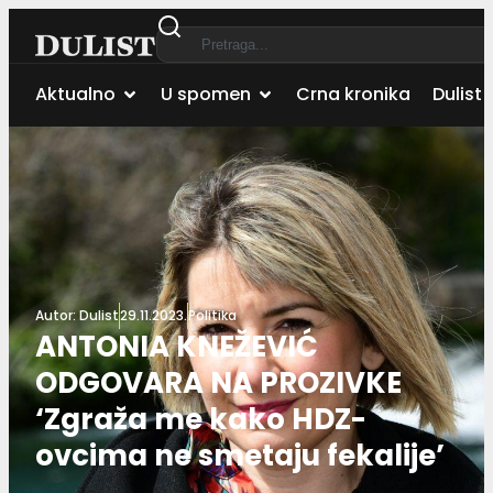
Aktualno
U spomen
Crna kronika
Dulist 
Autor:
Dulist
29.11.2023.
Politika
ANTONIA KNEŽEVIĆ
ODGOVARA NA PROZIVKE
‘Zgraža me kako HDZ-
ovcima ne smetaju fekalije’