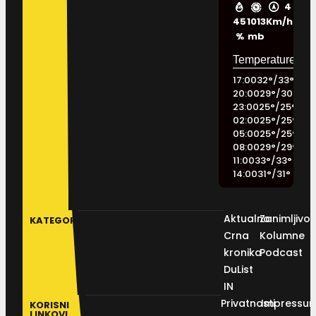
4
45
1013
Km/h
%
mb
17:00
32
°
/
33
°
20:00
29
°
/
30
°
23:00
25
°
/
25
°
02:00
25
°
/
25
°
05:00
25
°
/
25
°
08:00
29
°
/
29
°
11:00
33
°
/
33
°
14:00
31
°
/
31
°
Aktualno
Zanimljivos
KATEGORIJE
Crna
Kolumne
kronika
Podcast
DuList
IN
Privatnosti
Impressu
KORISNI
LINKOVI