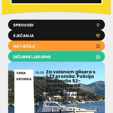
SPROVODI
SJEĆANJA
NATJEČAJI
DEŽURNE LJEKARNE
Za volanom glisera s
06.08.
CRNA
1,73 promila: Policija
2026
KRONIKA
zaustavila 52-
godišnjaka na
Šipanu, izdani
prekršajni nalozi