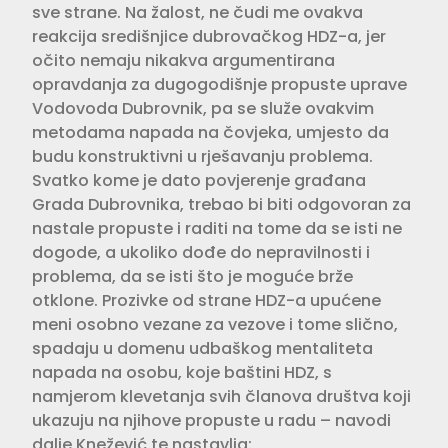
sve strane. Na žalost, ne čudi me ovakva
reakcija središnjice dubrovačkog HDZ-a, jer
očito nemaju nikakva argumentirana
opravdanja za dugogodišnje propuste uprave
Vodovoda Dubrovnik, pa se služe ovakvim
metodama napada na čovjeka, umjesto da
budu konstruktivni u rješavanju problema.
Svatko kome je dato povjerenje građana
Grada Dubrovnika, trebao bi biti odgovoran za
nastale propuste i raditi na tome da se isti ne
dogode, a ukoliko dođe do nepravilnosti i
problema, da se isti što je moguće brže
otklone. Prozivke od strane HDZ-a upućene
meni osobno vezane za vezove i tome slično,
spadaju u domenu udbaškog mentaliteta
napada na osobu, koje baštini HDZ, s
namjerom klevetanja svih članova društva koji
ukazuju na njihove propuste u radu – navodi
dalje Knežević te nastavlja: