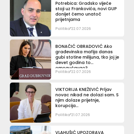
Potrebica: Gradsko vijeće
stoji uz Frankovića, novi GUP
donijet ćemo unatoč
prijetnjama
Politika
22.07.2026
BONAČIĆ OBRADOVIĆ Ako
građevinska mafija danas
gubi stotine milijuna, tko joj je
devet godina to
omogućavao?
Politika
22.07.2026
VIKTORIJA KNEŽEVIĆ Prljav
novac nikad ne dolazi sam. S
njim dolaze prijetnje,
korupcija…
Politika
21.07.2026
VLAHUŠIĆ UPOZORAVA