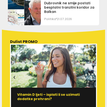
Dubrovnik ne smije postati
besplatni tranzitni koridor za
Balkan
Politika
21.07.2026
Dulist PROMO
Vitamin D ljeti – isplati li se uzimati
I
dodatke prehrani?
J
p