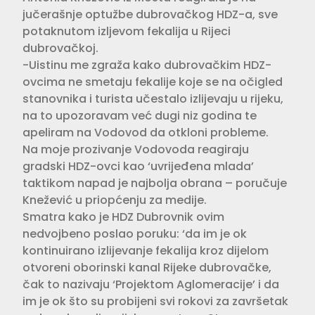
jučerašnje optužbe dubrovačkog HDZ-a, sve
potaknutom izljevom fekalija u Rijeci
dubrovačkoj.
-Uistinu me zgraža kako dubrovačkim HDZ-
ovcima ne smetaju fekalije koje se na očigled
stanovnika i turista učestalo izlijevaju u rijeku,
na to upozoravam već dugi niz godina te
apeliram na Vodovod da otkloni probleme.
Na moje prozivanje Vodovoda reagiraju
gradski HDZ-ovci kao ‘uvrijeđena mlada’
taktikom napad je najbolja obrana – poručuje
Knežević u priopćenju za medije.
Smatra kako je HDZ Dubrovnik ovim
nedvojbeno poslao poruku: ‘da im je ok
kontinuirano izlijevanje fekalija kroz dijelom
otvoreni oborinski kanal Rijeke dubrovačke,
čak to nazivaju ‘Projektom Aglomeracije’ i da
im je ok što su probijeni svi rokovi za završetak