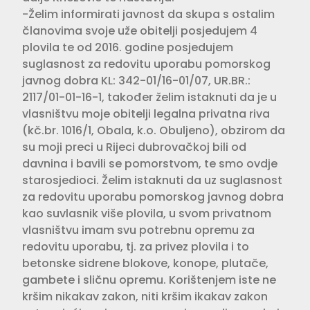
-Želim informirati javnost da skupa s ostalim
članovima svoje uže obitelji posjedujem 4
plovila te od 2016. godine posjedujem
suglasnost za redovitu uporabu pomorskog
javnog dobra KL: 342-01/16-01/07, UR.BR.:
2117/01-01-16-1, također želim istaknuti da je u
vlasništvu moje obitelji legalna privatna riva
(kč.br. 1016/1, Obala, k.o. Obuljeno), obzirom da
su moji preci u Rijeci dubrovačkoj bili od
davnina i bavili se pomorstvom, te smo ovdje
starosjedioci. Želim istaknuti da uz suglasnost
za redovitu uporabu pomorskog javnog dobra
kao suvlasnik više plovila, u svom privatnom
vlasništvu imam svu potrebnu opremu za
redovitu uporabu, tj. za privez plovila i to
betonske sidrene blokove, konope, plutače,
gambete i sličnu opremu. Korištenjem iste ne
kršim nikakav zakon, niti kršim ikakav zakon