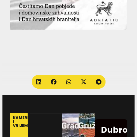
KAMERE
I
VRIJEME
Dubrovn