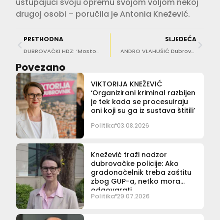
ustupajući svoju opremu svojom voljom nekoj
drugoj osobi – poručila je Antonia Knežević.
PRETHODNA
SLJEDEĆA
DUBROVAČKI HDZ: ‘Mostovcima smetaju radovi radi njihovih nelegalnih vezova!’
ANDRO VLAHUŠIĆ Dubrovniku treba dodatnih pet tisuća postelja nakon dolaska Ryanaira
Povezano
VIKTORIJA KNEŽEVIĆ
‘Organizirani kriminal razbijen
je tek kada se procesuiraju
oni koji su ga iz sustava štitili’
Politika
03.08.2026
Knežević traži nadzor
dubrovačke policije: Ako
gradonačelnik treba zaštitu
zbog GUP-a, netko mora
odgovarati
Politika
29.07.2026