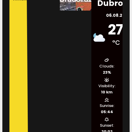
Dubrovn
06.08.2026.
27
°C
Clouds:
23%
Visibility:
10 km
Sunrise:
05:44
Sunset:
20:02