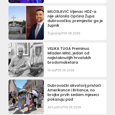
MILOSLAVIĆ Vijenac HDZ-a
nije uklonila Općina Župa
dubrovačka, premjestio ga je
župnik
Županija
06.08.2026
VELIKA TUGA Preminuo
Mladen Mitić, jedan od
najistaknutijih hrvatskih
brodomaketara
Grad
06.08.2026
Dubrovački akvatorij privlači
Amerikance i Britance, no
brojke prvih sedam mjeseci
pokazuju pad
Aktualno
06.08.2026