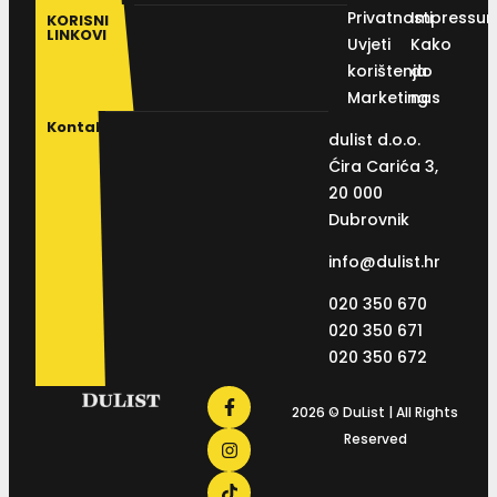
Privatnosti
Impressu
KORISNI
LINKOVI
Uvjeti
Kako
korištenja
do
Marketing
nas
Kontakt
dulist d.o.o.
Ćira Carića 3,
20 000
Dubrovnik
info@dulist.hr
020 350 670
020 350 671
020 350 672
2026 © DuList | All Rights
Reserved