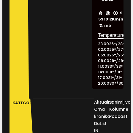
9
53
1012
Km/h
%
mb
23:00
26
°
/
28
°
02:00
25
°
/
27
°
05:00
25
°
/
25
°
08:00
29
°
/
29
°
11:00
33
°
/
33
°
14:00
31
°
/
31
°
17:00
31
°
/
31
°
20:00
30
°
/
30
°
Aktualno
Zanimljivos
KATEGORIJE
Crna
Kolumne
kronika
Podcast
DuList
IN