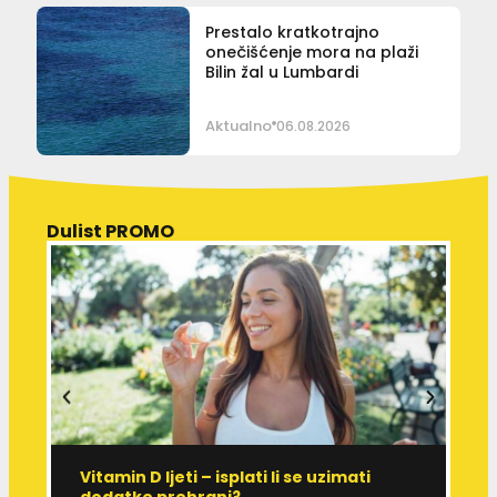
Prestalo kratkotrajno
onečišćenje mora na plaži
Bilin žal u Lumbardi
Aktualno
06.08.2026
Dulist PROMO
Vitamin D ljeti – isplati li se uzimati
I
dodatke prehrani?
J