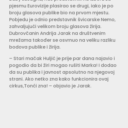
pjesmu Eurovizije plasirao se drugi, iako je po
broju glasova publike bio na prvom mjestu.
Pobjedu je odnio predstavnik švicarske Nemo,
zahvaljujući velikom broju glasova žirija.
Dubrovčanin Andrija Jarak na društvenim
mrežama također se osvrnuo na veliku razliku
bodova publike i žirija.
– Stari mačak Huljić je prije par dana najavio i
pogodio da bi žiri mogao rušiti Marka! I dodao
da su publika i javnost apsolutno na njegovoj
strani. Ako netko zna kako funkcionira ovaj
cirkus,Tonći zna! – objavio je Jarak.