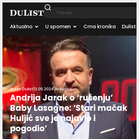
Aktualno
U spomen
Crna kronika
Dulist 
Autor:
Dulist
12.05.2024.
Aktualno
Andrija Jarak o ‘rušenju’
Baby Lasagne: ‘Stari mačak
Huljić sve je najavio i
pogodio’