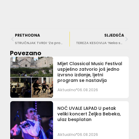
PRETHODNA
SLJEDEĆA
STRUČNJAK TVRDI ‘Za prosječnu nekretninu u Dubrovniku potrebno je raditi skoro 17 godina’
TEREZA KESOVIJA ‘Neka se Baby Lasagna ne opterećuje, to su sve političke igre’
Povezano
Mljet Classical Music Festival
uspješno zatvorio još jedno
izvrsno izdanje, ljetni
program se nastavlja
Aktualno
06.08.2026
NOĆ UVALE LAPAD U petak
veliki koncert Željka Bebeka,
ulaz besplatan
Aktualno
06.08.2026