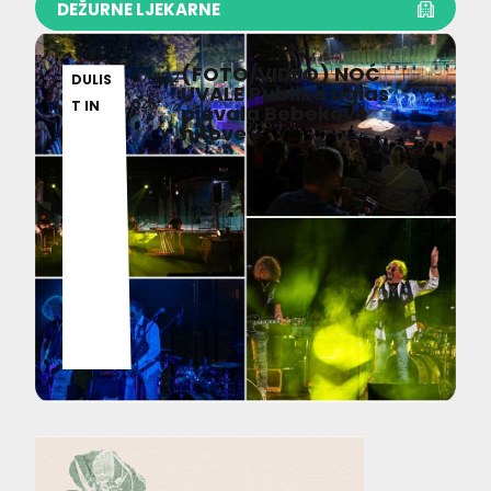
DEŽURNE LJEKARNE
(FOTO/VIDEO) NOĆ
07.08.2
DULIS
UVALE Publika uglas
026
T IN
pjevala Bebekove
hitove