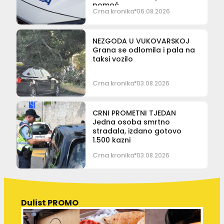
pomoć
Crna kronika
06.08.2026
NEZGODA U VUKOVARSKOJ
Grana se odlomila i pala na
taksi vozilo
Crna kronika
03.08.2026
CRNI PROMETNI TJEDAN
Jedna osoba smrtno
stradala, izdano gotovo
1.500 kazni
Crna kronika
03.08.2026
Dulist PROMO