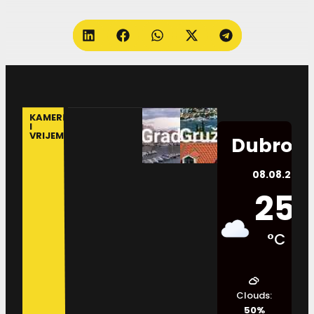
KAMERE
I
VRIJEME
Dubrovn
08.08.2026.
25
°C
Clouds:
50%