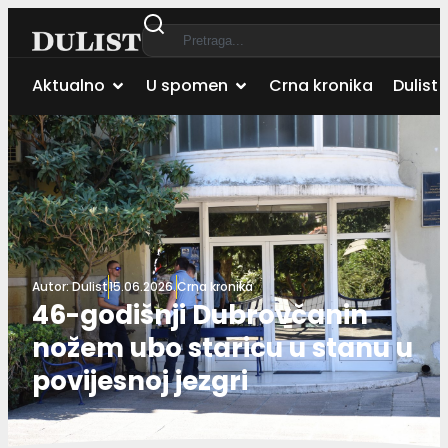
Aktualno
U spomen
Crna kronika
Dulist 
Autor:
Dulist
15.06.2026.
Crna kronika
46-godišnji Dubrovčanin
nožem ubo staricu u stanu u
povijesnoj jezgri