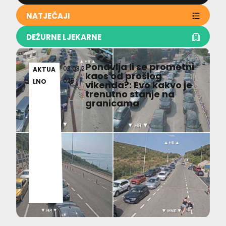
NATJEČAJI
DEŽURNE LJEKARNE
Ponavlja li se prometni
08.08.2
AKTUA
kaos od prošlog
026
LNO
vikenda?: Evo kakvo je
trenutno stanje na
granicama