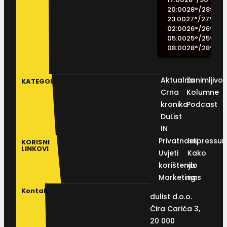
20:00
28
°
/
28
°
23:00
27
°
/
27
°
02:00
26
°
/
26
°
05:00
25
°
/
25
°
08:00
28
°
/
28
°
Aktualno
Zanimljivos
KATEGORIJE
Crna
Kolumne
kronika
Podcast
DuList
IN
Privatnosti
Impressu
KORISNI
LINKOVI
Uvjeti
Kako
korištenja
do
Marketing
nas
Kontakt
dulist d.o.o.
Ćira Carića 3,
20 000