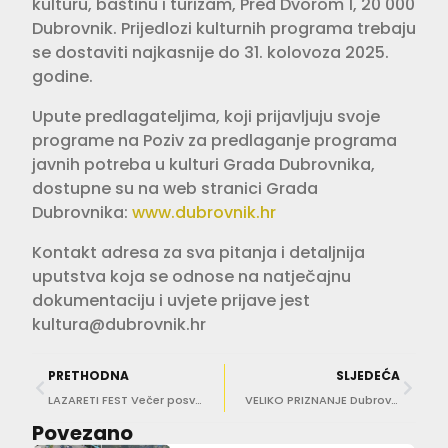
kulturu, baštinu i turizam, Pred Dvorom 1, 20 000
Dubrovnik. Prijedlozi kulturnih programa trebaju
se dostaviti najkasnije do 31. kolovoza 2025.
godine.
Upute predlagateljima, koji prijavljuju svoje
programe na Poziv za predlaganje programa
javnih potreba u kulturi Grada Dubrovnika,
dostupne su na web stranici Grada
Dubrovnika:
www.dubrovnik.hr
Kontakt adresa za sva pitanja i detaljnija
uputstva koja se odnose na natječajnu
dokumentaciju i uvjete prijave jest
kultura@dubrovnik.hr
PRETHODNA
SLJEDEĆA
LAZARETI FEST Večer posvećena maestru Đelu Jusiću uz njegovu glazbenu obitelj
VELIKO PRIZNANJE Dubrovčanin Vladimir Gojun nagrađen Zlatnom arenom za montažu filma ‘Dobre djevojke’
Povezano