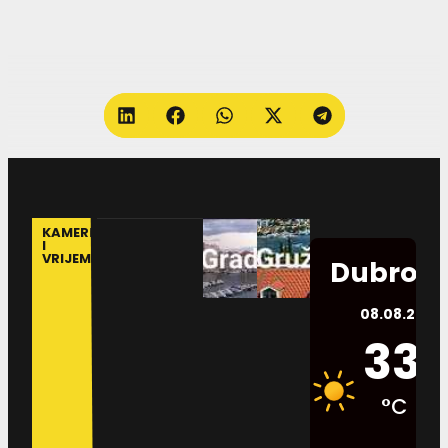
KAMERE
I
VRIJEME
Dubrovn
08.08.2026.
33
°C