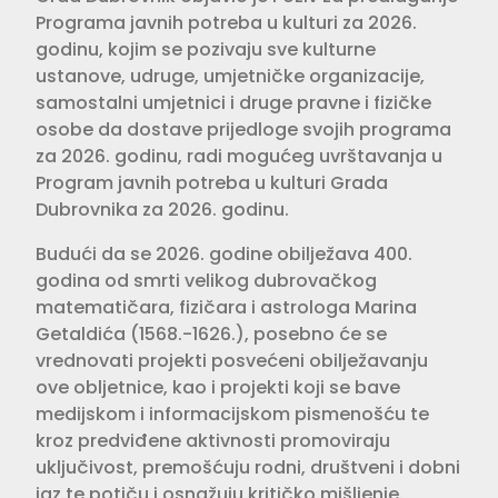
Programa javnih potreba u kulturi za 2026.
godinu, kojim se pozivaju sve kulturne
ustanove, udruge, umjetničke organizacije,
samostalni umjetnici i druge pravne i fizičke
osobe da dostave prijedloge svojih programa
za 2026. godinu, radi mogućeg uvrštavanja u
Program javnih potreba u kulturi Grada
Dubrovnika za 2026. godinu.
Budući da se 2026. godine obilježava 400.
godina od smrti velikog dubrovačkog
matematičara, fizičara i astrologa Marina
Getaldića (1568.-1626.), posebno će se
vrednovati projekti posvećeni obilježavanju
ove obljetnice, kao i projekti koji se bave
medijskom i informacijskom pismenošću te
kroz predviđene aktivnosti promoviraju
uključivost, premošćuju rodni, društveni i dobni
jaz te potiču i osnažuju kritičko mišljenje.