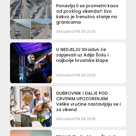
Ponavlja li se prometni kaos
od prošlog vikenda?: Evo
kakvo je trenutno stanje na
granicama
Aktualno
08.08.2026
U NEDJELJU Stradun će
zapjevati uz Adija Šošu i
najbolje hrvatske klape
Aktualno
08.08.2026
DUBROVNIK I DALJE POD
CRVENIM UPOZORENJEM
Velike vrućine nastavljaju se i
za vikend
Aktualno
08.08.2026