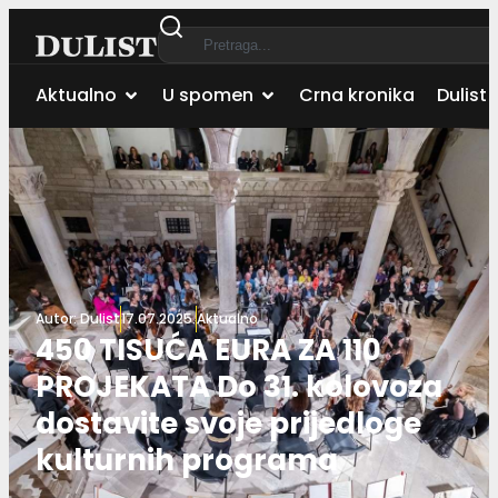
Aktualno
U spomen
Crna kronika
Dulist 
Autor:
Dulist
17.07.2025.
Aktualno
450 TISUĆA EURA ZA 110
PROJEKATA Do 31. kolovoza
dostavite svoje prijedloge
kulturnih programa