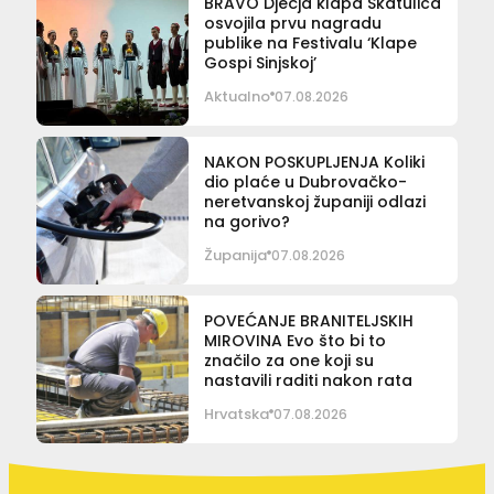
BRAVO Dječja klapa Škatulica
osvojila prvu nagradu
publike na Festivalu ‘Klape
Gospi Sinjskoj’
Aktualno
07.08.2026
NAKON POSKUPLJENJA Koliki
dio plaće u Dubrovačko-
neretvanskoj županiji odlazi
na gorivo?
Županija
07.08.2026
POVEĆANJE BRANITELJSKIH
MIROVINA Evo što bi to
značilo za one koji su
nastavili raditi nakon rata
Hrvatska
07.08.2026