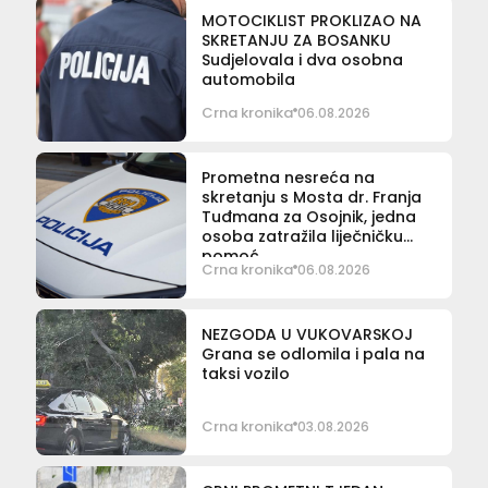
MOTOCIKLIST PROKLIZAO NA
SKRETANJU ZA BOSANKU
Sudjelovala i dva osobna
automobila
Crna kronika
06.08.2026
Prometna nesreća na
skretanju s Mosta dr. Franja
Tuđmana za Osojnik, jedna
osoba zatražila liječničku
pomoć
Crna kronika
06.08.2026
NEZGODA U VUKOVARSKOJ
Grana se odlomila i pala na
taksi vozilo
Crna kronika
03.08.2026