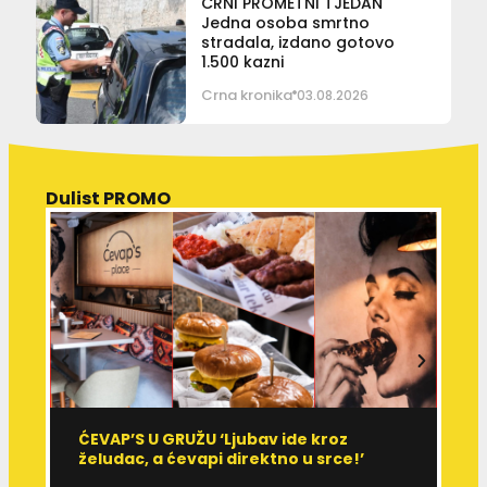
CRNI PROMETNI TJEDAN
Jedna osoba smrtno
stradala, izdano gotovo
1.500 kazni
Crna kronika
03.08.2026
Dulist PROMO
ĆEVAP’S U GRUŽU ‘Ljubav ide kroz
V
želudac, a ćevapi direktno u srce!’
d