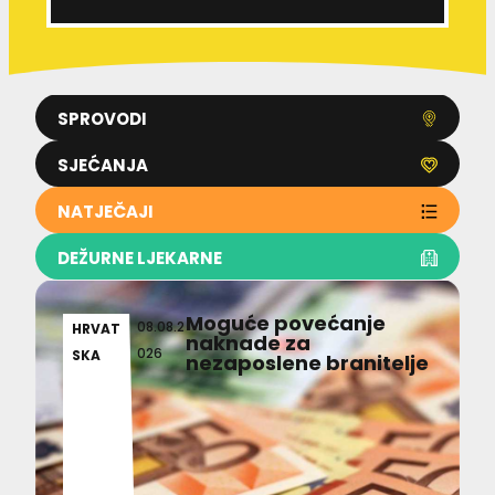
SPROVODI
SJEĆANJA
NATJEČAJI
DEŽURNE LJEKARNE
Moguće povećanje
08.08.2
HRVAT
naknade za
026
SKA
nezaposlene branitelje