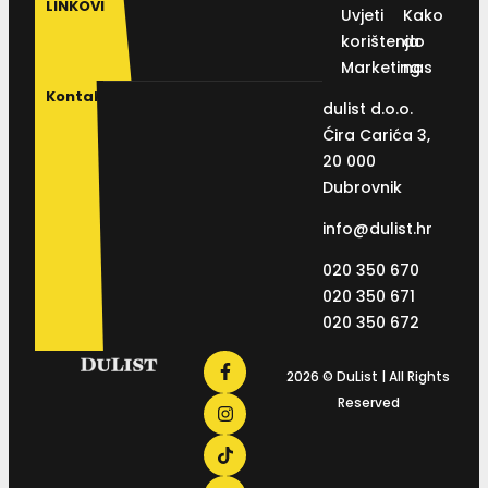
LINKOVI
Uvjeti
Kako
korištenja
do
Marketing
nas
Kontakt
dulist d.o.o.
Ćira Carića 3,
20 000
Dubrovnik
info@dulist.hr
020 350 670
020 350 671
020 350 672
2026 © DuList | All Rights
Reserved