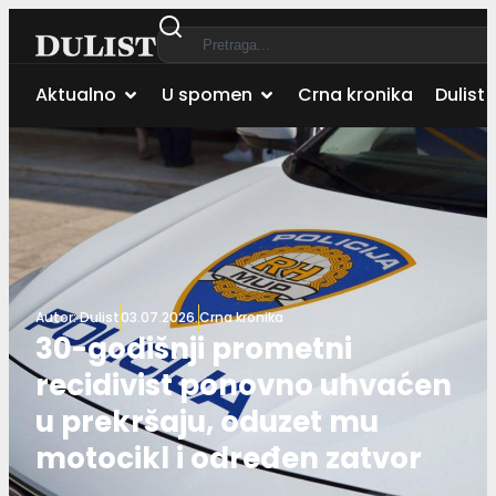
Aktualno
U spomen
Crna kronika
Dulist 
Autor:
Dulist
03.07.2026.
Crna kronika
30-godišnji prometni
recidivist ponovno uhvaćen
u prekršaju, oduzet mu
motocikl i određen zatvor