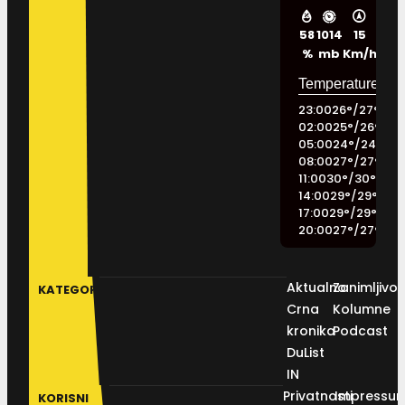
58
1014
15
%
mb
Km/h
23:00
26
°
/
27
°
02:00
25
°
/
26
°
05:00
24
°
/
24
°
08:00
27
°
/
27
°
11:00
30
°
/
30
°
14:00
29
°
/
29
°
17:00
29
°
/
29
°
20:00
27
°
/
27
°
Aktualno
Zanimljivos
KATEGORIJE
Crna
Kolumne
kronika
Podcast
DuList
IN
Privatnosti
Impressu
KORISNI