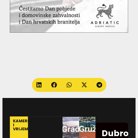
KAMERE
I
VRIJEME
Dubrovn