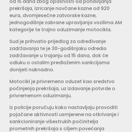
od 15 dana zbog opasnosti od ponavljanja
prekršaja, izricanje novčane kazne od 920
eura, dvomjesečne zatvorske kazne,
jednogodišnje zabrane upravljanja vozilima AM
kategorije te trajno oduzimanje motocikla.
Sud je prihvatio prijedlog za određivanje
zadržavanja te je 30-godišnjaku odredio
zadržavanje u trajanju od 15 dana, dok će
odluku o ostalim predloženim sankcijama
donijeti naknadno.
Motocikl je privremeno oduzet kao sredstvo
počinjenja prekršaja, uz izdavanje potvrde o
privremenom oduzimanju.
Iz policije poručuju kako nastavljaju provoditi
pojačane aktivnosti usmjerene na otkrivanje i
sankcioniranje višestrukih počinitelja
prometnih prekršaja s ciljem povećanja