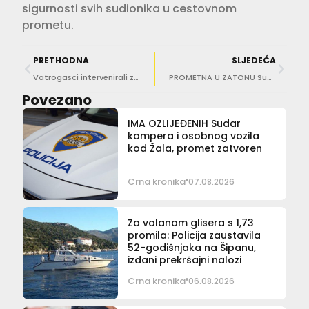
sigurnosti svih sudionika u cestovnom
prometu.
PRETHODNA
SLJEDEĆA
Vatrogasci intervenirali zbog požara kraj bazena
PROMETNA U ZATONU Sudarila se dva motocikla i automobil
Povezano
IMA OZLIJEĐENIH Sudar
kampera i osobnog vozila
kod Žala, promet zatvoren
Crna kronika
07.08.2026
Za volanom glisera s 1,73
promila: Policija zaustavila
52-godišnjaka na Šipanu,
izdani prekršajni nalozi
Crna kronika
06.08.2026