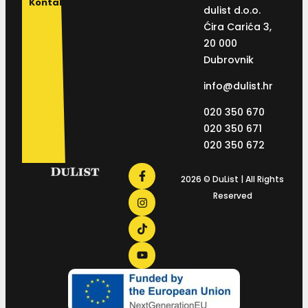
Kontakt
dulist d.o.o.
Ćira Carića 3,
20 000
Dubrovnik
info@dulist.hr
020 350 670
020 350 671
020 350 672
2026 © DuList | All Rights
Reserved