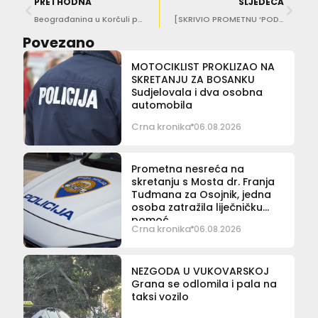
PRETHODNA
SLJEDEĆA
Beograđanina u Korčuli pretukla četvorica muškaraca
[SKRIVIO PROMETNU ‘POD GASOM’] Kazna od 15 tisuća kuna izrečena na Šipanu
Povezano
MOTOCIKLIST PROKLIZAO NA
SKRETANJU ZA BOSANKU
Sudjelovala i dva osobna
automobila
Crna kronika
06.08.2026
Prometna nesreća na
skretanju s Mosta dr. Franja
Tuđmana za Osojnik, jedna
osoba zatražila liječničku
pomoć
Crna kronika
06.08.2026
NEZGODA U VUKOVARSKOJ
Grana se odlomila i pala na
taksi vozilo