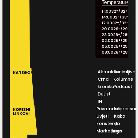
11:00
32
°
/
32
°
14:00
32
°
/
33
°
17:00
32
°
/
32
°
20:00
29
°
/
29
°
23:00
26
°
/
26
°
02:00
25
°
/
25
°
05:00
25
°
/
25
°
08:00
28
°
/
28
°
Aktualno
Zanimljivos
KATEGORIJE
Crna
Kolumne
kronika
Podcast
DuList
IN
Privatnosti
Impressu
KORISNI
LINKOVI
Uvjeti
Kako
korištenja
do
Marketing
nas