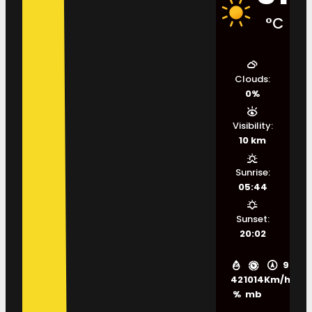
°C
Clouds:
0%
Visibility:
10 km
Sunrise:
05:44
Sunset:
20:02
9
42
1014
Km/h
%
mb