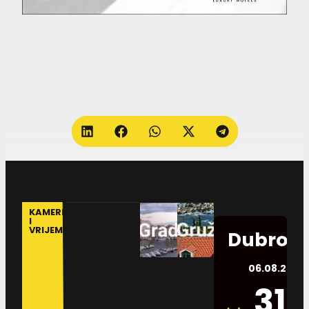
KAMERE
I
VRIJEME
Dubrovn
06.08.2026.
31