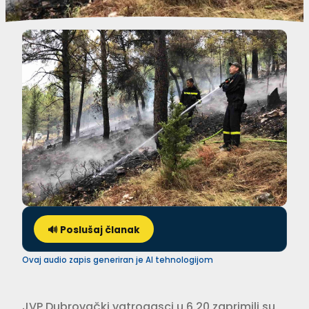
🔊 Poslušaj članak
Ovaj audio zapis generiran je AI tehnologijom
JVP Dubrovački vatrogasci u 6.20 zaprimili su