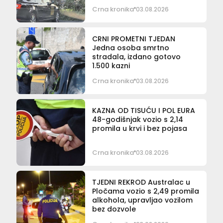
Crna kronika
03.08.2026
CRNI PROMETNI TJEDAN
Jedna osoba smrtno
stradala, izdano gotovo
1.500 kazni
Crna kronika
03.08.2026
KAZNA OD TISUĆU I POL EURA
48-godišnjak vozio s 2,14
promila u krvi i bez pojasa
Crna kronika
03.08.2026
TJEDNI REKROD Australac u
Pločama vozio s 2,49 promila
alkohola, upravljao vozilom
bez dozvole