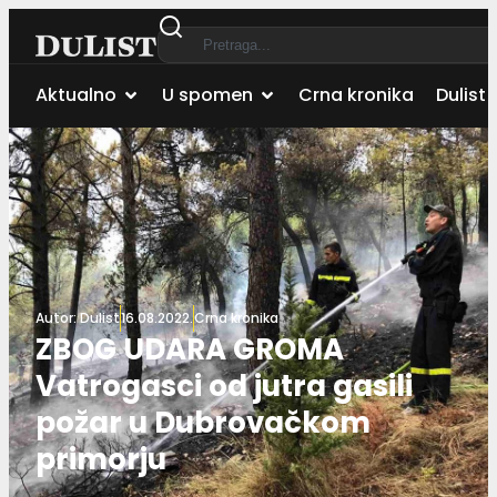
Aktualno
U spomen
Crna kronika
Dulist 
Autor:
Dulist
16.08.2022.
Crna kronika
ZBOG UDARA GROMA
Vatrogasci od jutra gasili
požar u Dubrovačkom
primorju