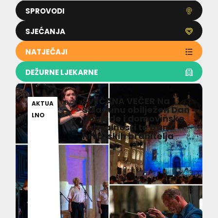
SPROVODI
SJEĆANJA
NATJEČAJI
DEŽURNE LJEKARNE
SVEČANA VEČER Na
06.08.2
AKTUA
Stradunu obilježen Dan
026
LNO
pobjede i domovinske
zahvalnosti te Dan
hrvatskih branitelja