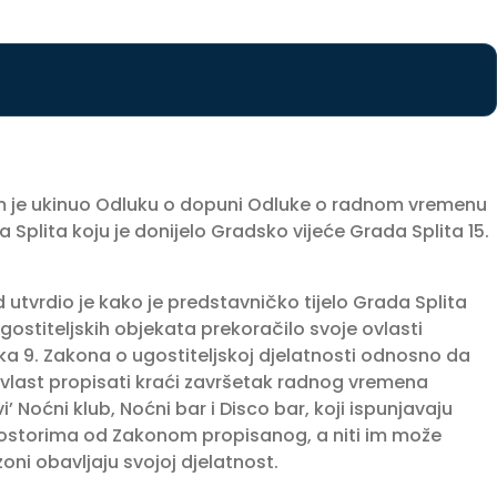
om je ukinuo Odluku o dopuni Odluke o radnom vremenu
 Splita koju je donijelo Gradsko vijeće Grada Splita 15.
 utvrdio je kako je predstavničko tijelo Grada Splita
titeljskih objekata prekoračilo svoje ovlasti
9. Zakona o ugostiteljskoj djelatnosti odnosno da
vlast propisati kraći završetak radnog vremena
’ Noćni klub, Noćni bar i Disco bar, koji ispunjavaju
rostorima od Zakonom propisanog, a niti im može
zoni obavljaju svojoj djelatnost.