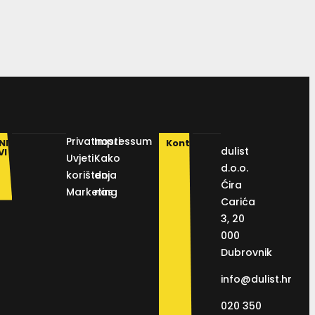
Privatnosti
Impressum
NI
Kontakt
dulist
VI
Uvjeti
Kako
d.o.o.
korištenja
do
Ćira
Marketing
nas
Carića
3, 20
000
Dubrovnik
info@dulist.hr
020 350