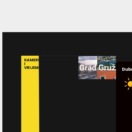
KAMERE
I
VRIJEME
Dub