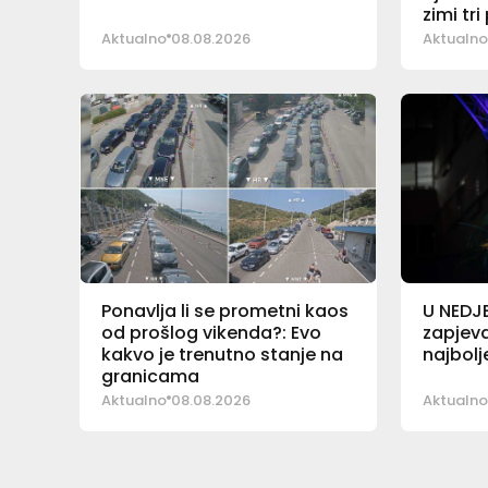
zimi tr
Aktualno
08.08.2026
Aktualno
Ponavlja li se prometni kaos
U NEDJ
od prošlog vikenda?: Evo
zapjeva
kakvo je trenutno stanje na
najbolj
granicama
Aktualno
08.08.2026
Aktualno