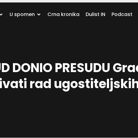
U spomen
Crna kronika
Dulist IN
Podcast
D DONIO PRESUDU Grad
ati rad ugostiteljski