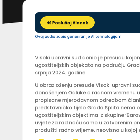
🔊 Poslušaj članak
Ovaj audio zapis generiran je AI tehnologijom
Visoki upravni sud donio je presudu koj
ugostiteljskih objekata na području Grada
srpnja 2024. godine.
U obrazloženju presude Visoki upravni sud
donošenjem Odluke o radnom vremenu ugos
propisane mjerodavnom odredbom članka 
predstavničko tijelo Grada Splita nema o
ugostiteljskim objektima iz skupine ‘Barovi
uvjete za rad noću samo u zatvorenim p
produžiti radno vrijeme, neovisno u kojoj 