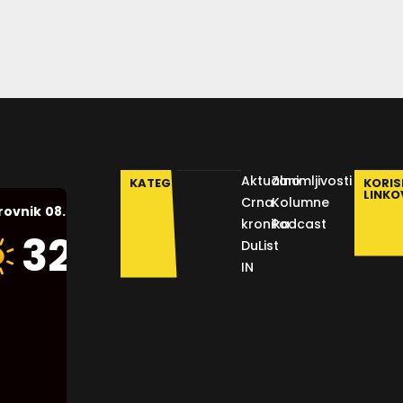
Aktualno
Zanimljivosti
KATEGORIJE
KORIS
LINKO
Crna
Kolumne
08.08.2026.
rovnik
kronika
Podcast
Humidity:
32
°C
DuList
47 %
IN
Pressure:
1012 mb
Wind:
21
Km/h