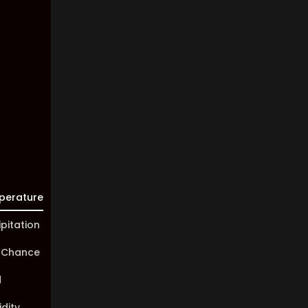
Clouds:
1%
Visibility:
10 km
Sunrise:
05:46
Sunset:
20:00
perature
ipitation
 Chance
d
dity