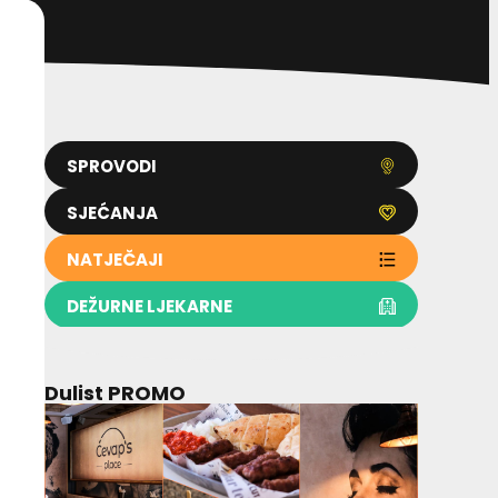
SPROVODI
SJEĆANJA
NATJEČAJI
DEŽURNE LJEKARNE
Dulist PROMO