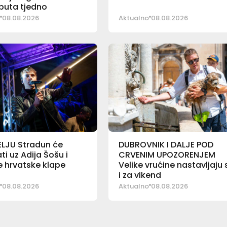
i puta tjedno
08.08.2026
Aktualno
08.08.2026
ELJU Stradun će
DUBROVNIK I DALJE POD
ti uz Adija Šošu i
CRVENIM UPOZORENJEM
e hrvatske klape
Velike vrućine nastavljaju 
i za vikend
08.08.2026
Aktualno
08.08.2026