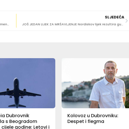
SLJEDEĆA
Hrvatsko društvo za korporativno upravljanje i menadžment primljeno u članstvo europske organizacije ecoDa
JOŠ JEDAN LIJEK ZA MRŠAVLJENJE Nordiskov lijek rezultira gubitkom težine do 24 posto
bia Dubrovnik
Kolovoz u Dubrovniku:
la s Beogradom
Despet i flegma
cijele godine: Letovi i