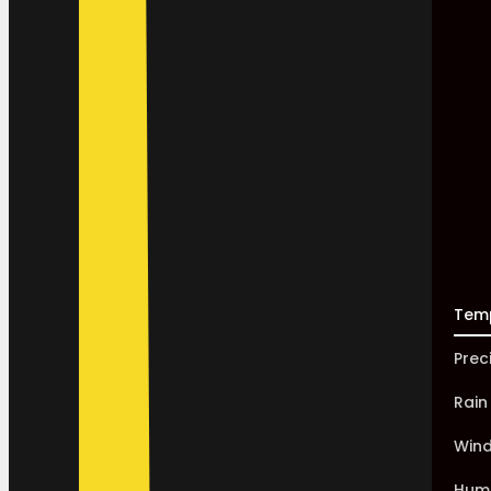
Tem
Prec
Rain
Win
Humi