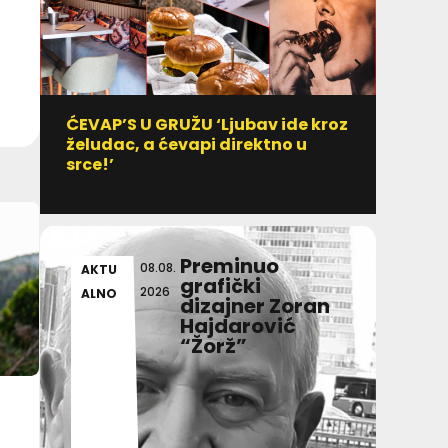
ĆEVAP’S U GRUŽU ‘Ljubav ide kroz
Vitami
želudac, a ćevapi direktno u
uzim
srce!’
Preminuo
08.08.
AKTU
DULI
grafički
2026
ALNO
T IN
dizajner Zoran
Hajdarović
“Žorž”