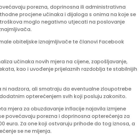
ovećavaju porezna, doprinosna ili administrativna
ethodne procjene učinaka i dijaloga s onima na koje se
troškova moglo negativno utjecati na poslovanje
iznajmljivača.
 male obiteljske iznajmljivače te članovi Facebook
naliza učinaka novih mjera na cijene, zapošljavanje,
ata, kao i uvođenje prijelaznih razdoblja te stabilnijih
a ni nadzora, ali smatraju da eventualne zloupotrebe
 dodatnim opterećenjem svih koji posluju zakonito.
ta mjera za obuzdavanje inflacije najavila izmjene
se povećavaju porezna i doprinosna opterećenja za
00 eura. Za one koji ostvaruju prihode do tog iznosa, a
ećenje se ne mijenja.