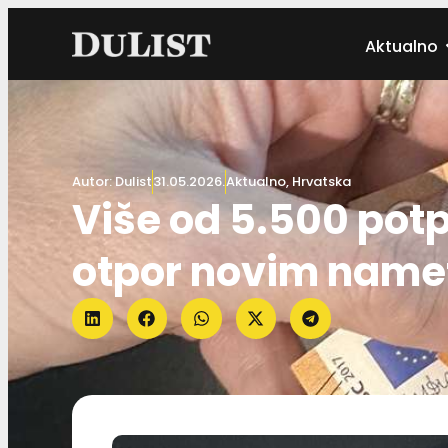
Aktualno
Autor:
Dulist
31.05.2026.
Aktualno
,
Hrvatska
Više od 5.500 potp
otpor novim name