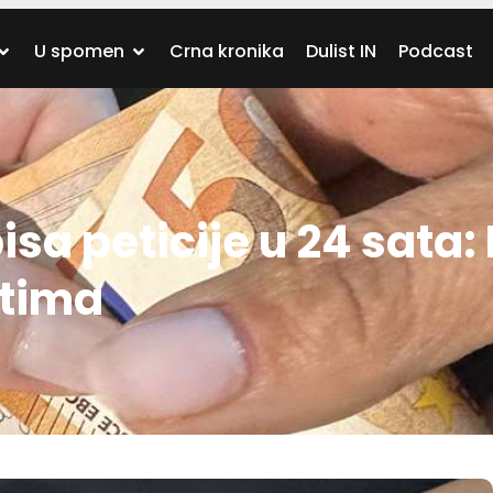
U spomen
Crna kronika
Dulist IN
Podcast
isa peticije u 24 sata:
tima