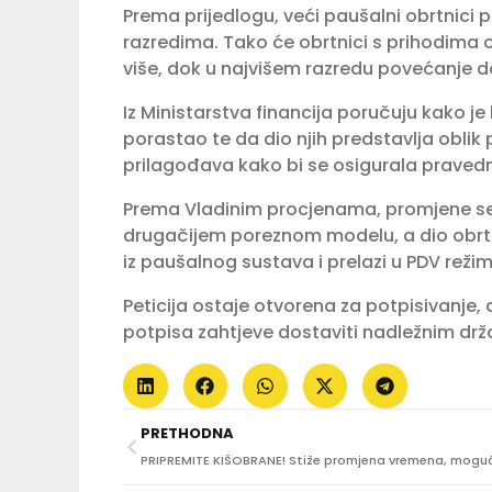
Prema prijedlogu, veći paušalni obrtnici
razredima. Tako će obrtnici s prihodima o
više, dok u najvišem razredu povećanje 
Iz Ministarstva financija poručuju kako j
porastao te da dio njih predstavlja obli
prilagođava kako bi se osigurala praved
Prema Vladinim procjenama, promjene se
drugačijem poreznom modelu, a dio obrtnika
iz paušalnog sustava i prelazi u PDV režim
Peticija ostaje otvorena za potpisivanje, 
potpisa zahtjeve dostaviti nadležnim drž
PRETHODNA