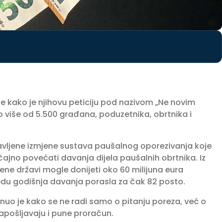
e kako je njihovu peticiju pod nazivom „Ne novim
 više od 5.500 građana, poduzetnika, obrtnika i
avljene izmjene sustava paušalnog oporezivanja koje
jno povećati davanja dijela paušalnih obrtnika. Iz
ne državi mogle donijeti oko 60 milijuna eura
edu godišnja davanja porasla za čak 82 posto.
uo je kako se ne radi samo o pitanju poreza, već o
apošljavaju i pune proračun.