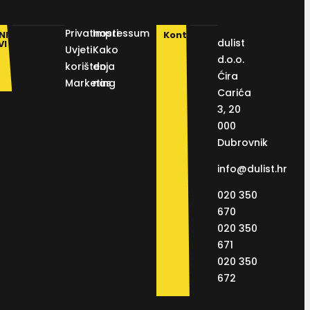
Privatnosti
Impressum
NI
Kontakt
dulist
VI
Uvjeti
Kako
d.o.o.
korištenja
do
Ćira
Marketing
nas
Carića
3, 20
000
Dubrovnik
info@dulist.hr
020 350
670
020 350
671
020 350
672