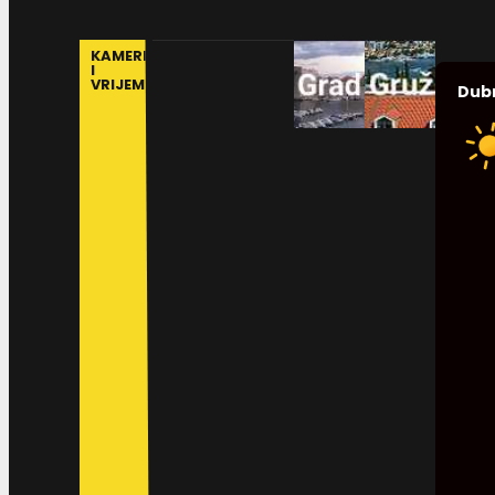
KAMERE
I
VRIJEME
Dub