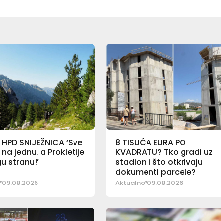
 HPD SNIJEŽNICA ‘Sve
8 TISUĆA EURA PO
 na jednu, a Prokletije
KVADRATU? Tko gradi uz
u stranu!’
stadion i što otkrivaju
dokumenti parcele?
09.08.2026
Aktualno
09.08.2026