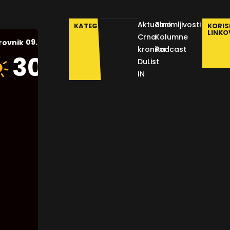
Aktualno
Zanimljivosti
KATEGORIJE
KORIS
LINKO
Crna
Kolumne
09.08.2026.
rovnik
kronika
Podcast
Humidity:
30
°C
DuList
54 %
IN
Pressure:
1015 mb
Wind:
17
Km/h
Clouds:
0%
Visibility:
10 km