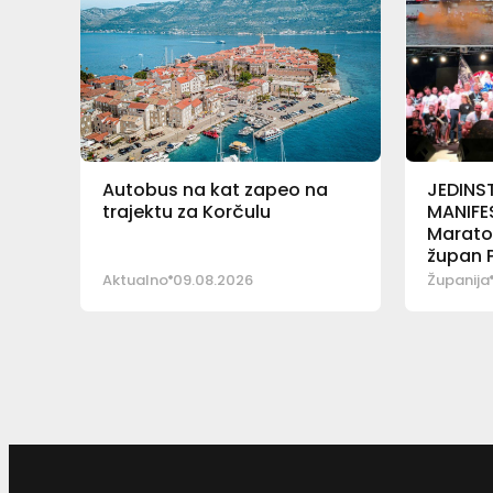
Autobus na kat zapeo na
JEDINS
trajektu za Korčulu
MANIFE
Maraton
župan P
Plenkov
Aktualno
09.08.2026
Županija