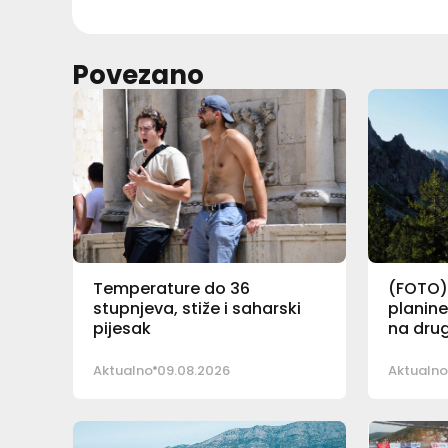
Povezano
Temperature do 36
(FOTO)
stupnjeva, stiže i saharski
planine
pijesak
na drug
Aktualno
09.08.2026
Aktualno