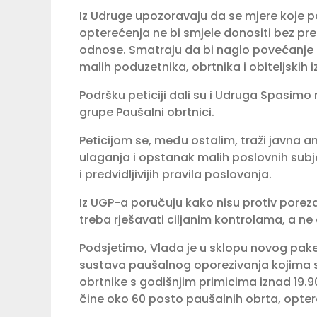
Iz Udruge upozoravaju da se mjere koje p
opterećenja ne bi smjele donositi bez pr
odnose. Smatraju da bi naglo povećanje 
malih poduzetnika, obrtnika i obiteljskih 
Podršku peticiji dali su i Udruga Spasimo
grupe Paušalni obrtnici.
Peticijom se, među ostalim, traži javna a
ulaganja i opstanak malih poslovnih subjek
i predvidljivijih pravila poslovanja.
Iz UGP-a poručuju kako nisu protiv porez
treba rješavati ciljanim kontrolama, a ne
Podsjetimo, Vlada je u sklopu novog pake
sustava paušalnog oporezivanja kojima 
obrtnike s godišnjim primicima iznad 19.9
čine oko 60 posto paušalnih obrta, opter