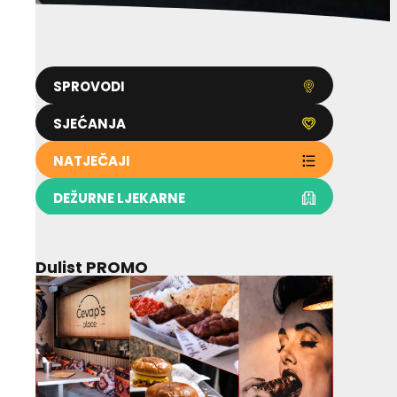
SPROVODI
SJEĆANJA
NATJEČAJI
DEŽURNE LJEKARNE
Dulist PROMO