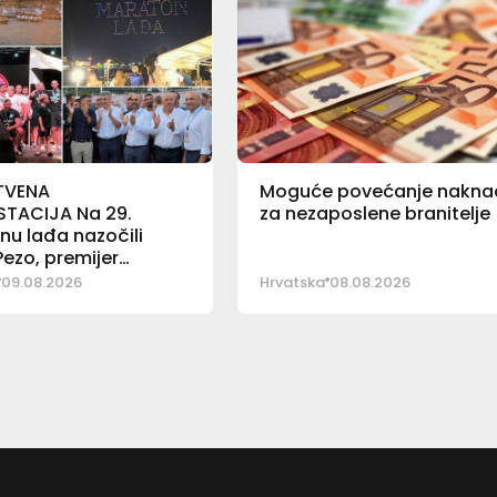
TVENA
Moguće povećanje nakna
STACIJA Na 29.
za nezaposlene branitelje
u lađa nazočili
ezo, premijer
ić i ministar Bačić
09.08.2026
Hrvatska
08.08.2026