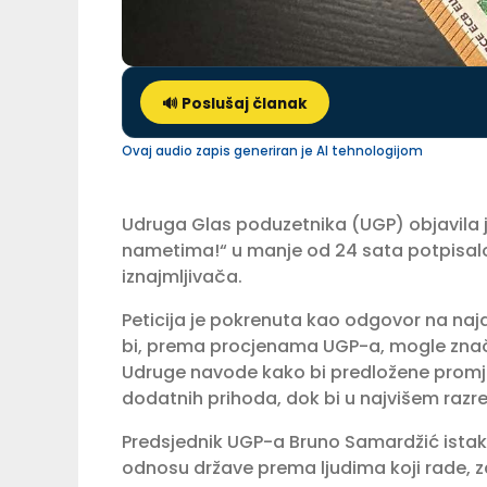
🔊 Poslušaj članak
Ovaj audio zapis generiran je AI tehnologijom
Udruga Glas poduzetnika (UGP) objavila j
nametima!“ u manje od 24 sata potpisalo
iznajmljivača.
Peticija je pokrenuta kao odgovor na naj
bi, prema procjenama UGP-a, mogle znača
Udruge navode kako bi predložene promje
dodatnih prihoda, dok bi u najvišem razr
Predsjednik UGP-a Bruno Samardžić istakn
odnosu države prema ljudima koji rade, z