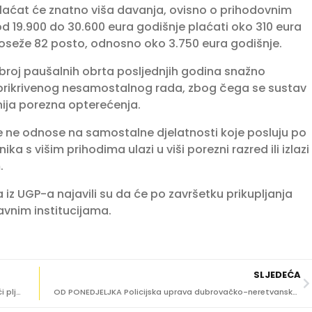
 plaćat će znatno viša davanja, ovisno o prihodovnim
d 19.900 do 30.600 eura godišnje plaćati oko 310 eura
doseže 82 posto, odnosno oko 3.750 eura godišnje.
e broj paušalnih obrta posljednjih godina snažno
k prikrivenog nesamostalnog rada, zbog čega se sustav
nija porezna opterećenja.
 ne odnose na samostalne djelatnosti koje posluju po
 s višim prihodima ulazi u viši porezni razred ili izlazi
.
a iz UGP-a najavili su da će po završetku prikupljanja
avnim institucijama.
SLJEDEĆA
PRIPREMITE KIŠOBRANE! Stiže promjena vremena, mogući pljuskovi i grmljavina
OD PONEDJELJKA Policijska uprava dubrovačko-neretvanska prelazi na ljetno radno vrijeme