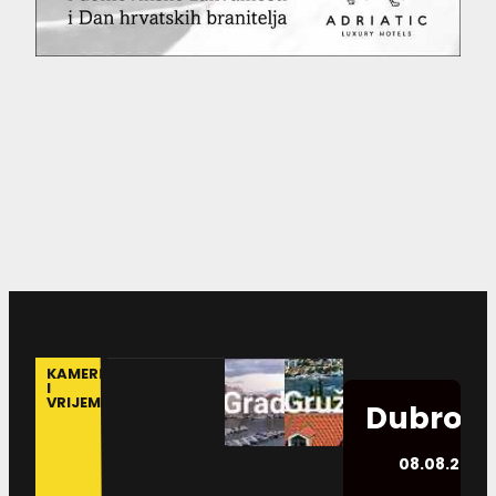
KAMERE
I
VRIJEME
Dubrovn
08.08.2026.