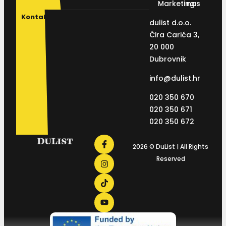
Marketing
nas
Kontakt
dulist d.o.o.
Ćira Carića 3,
20 000
Dubrovnik
info@dulist.hr
020 350 670
020 350 671
020 350 672
2026 © DuList | All Rights
Reserved