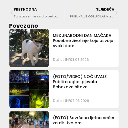
PRETHODNA
SLJEDEĆA
Turistu se nije svidio betonski tobogan u Lapadu: Lokalci mu brzo odgovorili!
PUBLIKA JE ODLUČILA! Mato Bebek trenutno je prvi izbor za pobjednika ‘Igre chefova’
Povezano
MEĐUNARODNI DAN MAČAKA
Posebne životinje koje osvoje
svaki dom
DuList IN
08.08.2026
(FOTO/VIDEO) NOĆ UVALE
Publika uglas pjevala
Bebekove hitove
DuList IN
07.08.2026
(FOTO) Savršena ljetna večer
za đir Uvalom