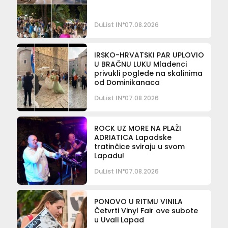
DuList IN
07.08.2026
IRSKO-HRVATSKI PAR UPLOVIO
U BRAČNU LUKU Mladenci
privukli poglede na skalinima
od Dominikanaca
DuList IN
07.08.2026
ROCK UZ MORE NA PLAŽI
ADRIATICA Lapadske
tratinčice sviraju u svom
Lapadu!
DuList IN
07.08.2026
PONOVO U RITMU VINILA
Četvrti Vinyl Fair ove subote
u Uvali Lapad