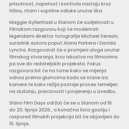
prisutnost, napetost i kontrola nastaju kroz
tišinu, ritam i suptilne odluke unutar lika.
Maggie Gyllenhaal u Slanom će sudjelovati u
Filmskom razgovoru koji će moderirati
legendarni direktor fotografije Michael Seresin,
suradnik autora poput Alana Parkera i Davida
Lyncha. Razgovarat će o promjeni uloga unutar
filmskog stvaranja, kroz iskustva na filmovima
pa sve do redateljskih projekata. Fokus
razgovora bit će na tome kako se mijenja
odnos prema glumcima kada se stane iza
kamere te kako režija postaje proces temeljen
na slušanju, preciznosti i povjerenju u izvedbu.
Slano Film Days održat će se u Slanom od 16.
do 20. lipnja 2026., a konačna lista gostiju i
raspored filmskih projekcija bit će objavljeni do
10. lipnja.