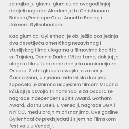
za najbolju glavnu glumicu na ovogodišnjoj
dodjeli nagrada Akademije,te Christianom
Baleom,Penélope Cruz, Annette Bening i
Jakeom Gyllenhaalom.
Kao glumica, Gyllenhaal je obilježila posljednja
dva desetljeća američkog nezavisnog i
studijskog filma ulogama u filmovima kao što
su Tajnica, Donnie Darko i Vitez tame, dok joj je
uloga u filmu Ludo srce donijela nominaciju za
Oscara. Zlatni globus osvojila je za seriju
Časna žena, a njezina redateljska karijera
započela je iznimno uspješnim filmom Mračna
kći,koji je osvojio tri nominacije za Oscara te
nagrade Independent Spirit Award, Gotham
Award, Zlatnu Oselu u Veneciji, nagrade DGA i
NYFCC, među brojnim priznanjima. Ove godine
Gyllenhaal će predsjedati žirijem na Filmskom
festivalu u Veneciji.