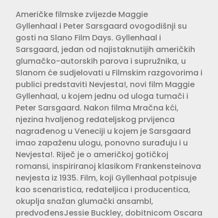
Američke filmske zvijezde Maggie
Gyllenhaal i Peter Sarsgaard ovogodišnji su
gosti na Slano Film Days. Gyllenhaal i
Sarsgaard, jedan od najistaknutijih američkih
glumačko-autorskih parova i supružnika, u
Slanom će sudjelovati u Filmskim razgovorima i
publici predstaviti Nevjesta!, novi film Maggie
Gyllenhaal, u kojem jednu od uloga tumači i
Peter Sarsgaard. Nakon filma Mračna kći,
njezina hvaljenog redateljskog prvijenca
nagrađenog u Veneciji u kojem je Sarsgaard
imao zapaženu ulogu, ponovno surađuju i u
Nevjesta!. Riječ je o američkoj gotičkoj
romansi, inspiriranoj klasikom Frankensteinova
nevjesta iz 1935. Film, koji Gyllenhaal potpisuje
kao scenaristica, redateljica i producentica,
okuplja snažan glumački ansambl,
predvođensJessie Buckley, dobitnicom Oscara