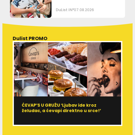
DuList IN
07.08.2026
Dulist PROMO
ĆEVAP’S U GRUŽU ‘Ljubav ide kroz
V
želudac, a ćevapi direktno u srce!’
d