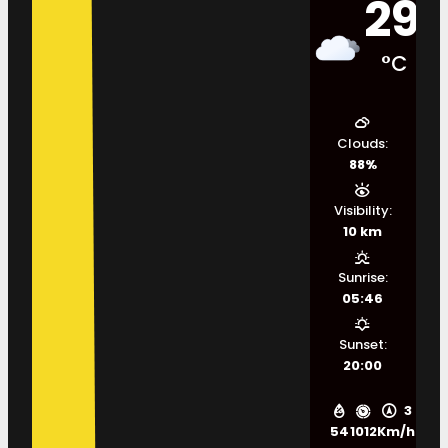
29
°C
Clouds:
88%
Visibility:
10 km
Sunrise:
05:46
Sunset:
20:00
3
54
1012
Km/h