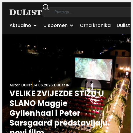
Aktualno
U spomen
Crna kronika
Dulist 
Autor:
Dulist
04.06.2026.
DuList IN
VELIKE ZVIJEZDE STIŽU U
SLANO Maggie
Gyllenhaal i Peter
Sarsgaard predstavljaju
novi film