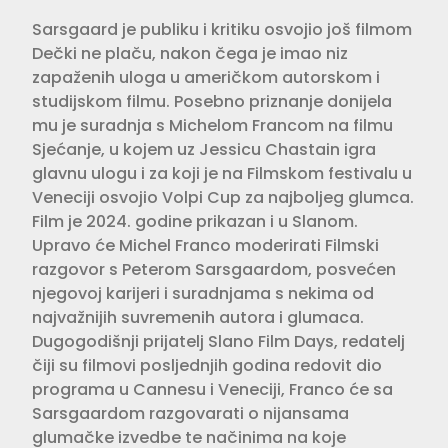
Sarsgaard je publiku i kritiku osvojio još filmom
Dečki ne plaču, nakon čega je imao niz
zapaženih uloga u američkom autorskom i
studijskom filmu. Posebno priznanje donijela
mu je suradnja s Michelom Francom na filmu
Sjećanje, u kojem uz Jessicu Chastain igra
glavnu ulogu i za koji je na Filmskom festivalu u
Veneciji osvojio Volpi Cup za najboljeg glumca.
Film je 2024. godine prikazan i u Slanom.
Upravo će Michel Franco moderirati Filmski
razgovor s Peterom Sarsgaardom, posvećen
njegovoj karijeri i suradnjama s nekima od
najvažnijih suvremenih autora i glumaca.
Dugogodišnji prijatelj Slano Film Days, redatelj
čiji su filmovi posljednjih godina redovit dio
programa u Cannesu i Veneciji, Franco će sa
Sarsgaardom razgovarati o nijansama
glumačke izvedbe te načinima na koje