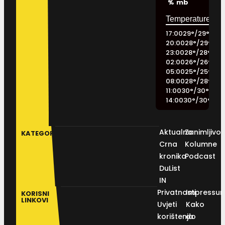
%
mb
17:00
29
°
/
29
°
20:00
28
°
/
29
°
23:00
28
°
/
28
°
02:00
26
°
/
26
°
05:00
25
°
/
25
°
08:00
28
°
/
28
°
11:00
30
°
/
30
°
14:00
30
°
/
30
°
Aktualno
Zanimljivos
KATEGORIJE
Crna
Kolumne
kronika
Podcast
DuList
IN
Privatnosti
Impressu
KORISNI
LINKOVI
Uvjeti
Kako
korištenja
do