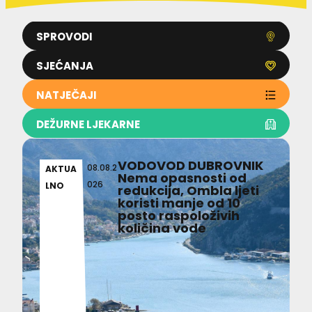
SPROVODI
SJEĆANJA
NATJEČAJI
DEŽURNE LJEKARNE
VODOVOD DUBROVNIK
08.08.2
AKTUA
Nema opasnosti od
026
LNO
redukcija, Ombla ljeti
koristi manje od 10
posto raspoloživih
količina vode