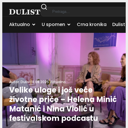
Aktualno
U spomen
Crna kronika
Dulist 
Autor:
Dulist
18.08.2025.
Aktualno
Velike uloge i još veće
životne priče – Helena Minić
Matanić i Nina Violić u
festivalskom podcastu