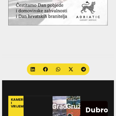
KAMERE
I
VRIJEME
Dubrovn