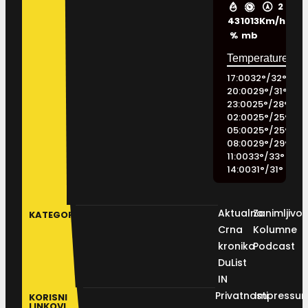
2
43
1013
Km/h
%
mb
17:00
32
°
/
32
°
20:00
29
°
/
31
°
23:00
25
°
/
28
°
02:00
25
°
/
25
°
05:00
25
°
/
25
°
08:00
29
°
/
29
°
11:00
33
°
/
33
°
14:00
31
°
/
31
°
Aktualno
Zanimljivos
KATEGORIJE
Crna
Kolumne
kronika
Podcast
DuList
IN
Privatnosti
Impressu
KORISNI
LINKOVI