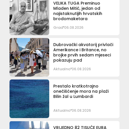
VELIKA TUGA Preminuo
Mladen Mitić, jedan od
najistaknutijih hrvatskih
brodomaketara
Grad
06.08.2026
Dubrovački akvatorij privlači
Amerikance i Britance, no
brojke prvih sedam mjeseci
pokazuju pad
Aktualno
06.08.2026
Prestalo kratkotrajno
onečišćenje mora na plaži
Bilin žal u Lumbardi
Aktualno
06.08.2026
VRIJEDNO 82 TISUĆE EURA