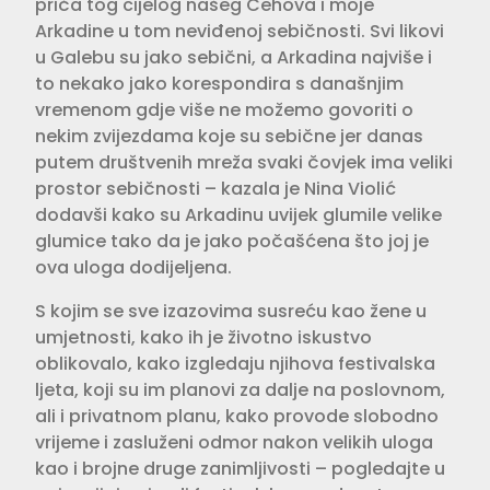
priča tog cijelog našeg Čehova i moje
Arkadine u tom neviđenoj sebičnosti. Svi likovi
u Galebu su jako sebični, a Arkadina najviše i
to nekako jako korespondira s današnjim
vremenom gdje više ne možemo govoriti o
nekim zvijezdama koje su sebične jer danas
putem društvenih mreža svaki čovjek ima veliki
prostor sebičnosti – kazala je Nina Violić
dodavši kako su Arkadinu uvijek glumile velike
glumice tako da je jako počašćena što joj je
ova uloga dodijeljena.
S kojim se sve izazovima susreću kao žene u
umjetnosti, kako ih je životno iskustvo
oblikovalo, kako izgledaju njihova festivalska
ljeta, koji su im planovi za dalje na poslovnom,
ali i privatnom planu, kako provode slobodno
vrijeme i zasluženi odmor nakon velikih uloga
kao i brojne druge zanimljivosti – pogledajte u