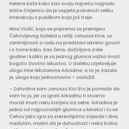
Helena kaže kako kao svoju najveću nagradu
ističe činjenicu da je uspjela pokrenuti veliku
interakciju s publikom koja još traje.
Nina Violić, koja se priprema za premijeru
Čehovljevog Galeba u režiji Janusza Kice, uz
zanimljivosti o radu na predstavi iskreno govori
i o tome kako, kao žena, doživljava zrele
godine i koliko je za jednog glumca važno imati
bogato životno iskustvo. U Galebu utjelovljuje
ulogu Irine Nikolaevne Arkadine, a to je, kazala
je, uloga koju jednostavno – zaslužiš.
– Zahvalna sam Januszu Kici što je pomislio da
sam to ja, jer za igrati Arkadinu ti stvarno
moraš imati neku karijeru iza sebe. Arkadina je
jedna od najpoznatijih glumica u Moskvi i tu se
Čehov jako igra sa stereotipima zvijezde i dive,
međutim, mislim da je duhovitost i neka bolna