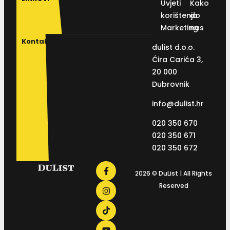
Uvjeti
Kako
korištenja
do
Marketing
nas
Kontakt
dulist d.o.o.
Ćira Carića 3,
20 000
Dubrovnik
info@dulist.hr
020 350 670
020 350 671
020 350 672
2026 © DuList | All Rights
Reserved