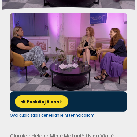
🔊 Poslušaj članak
Ovaj audio zapis generiran je AI tehnologijom
Glumice Helena Minić Matanić i Nina Violić,