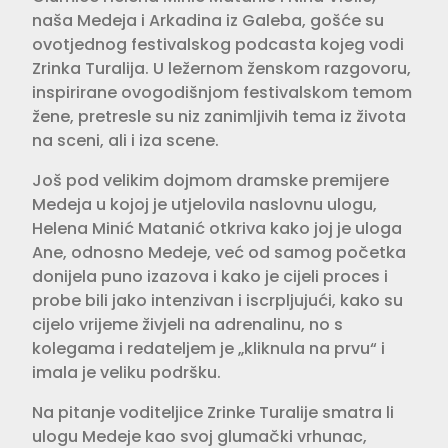
naša Medeja i Arkadina iz Galeba, gošće su
ovotjednog festivalskog podcasta kojeg vodi
Zrinka Turalija. U ležernom ženskom razgovoru,
inspirirane ovogodišnjom festivalskom temom
žene, pretresle su niz zanimljivih tema iz života
na sceni, ali i iza scene.
Još pod velikim dojmom dramske premijere
Medeja u kojoj je utjelovila naslovnu ulogu,
Helena Minić Matanić otkriva kako joj je uloga
Ane, odnosno Medeje, već od samog početka
donijela puno izazova i kako je cijeli proces i
probe bili jako intenzivan i iscrpljujući, kako su
cijelo vrijeme živjeli na adrenalinu, no s
kolegama i redateljem je „kliknula na prvu“ i
imala je veliku podršku.
Na pitanje voditeljice Zrinke Turalije smatra li
ulogu Medeje kao svoj glumački vrhunac,