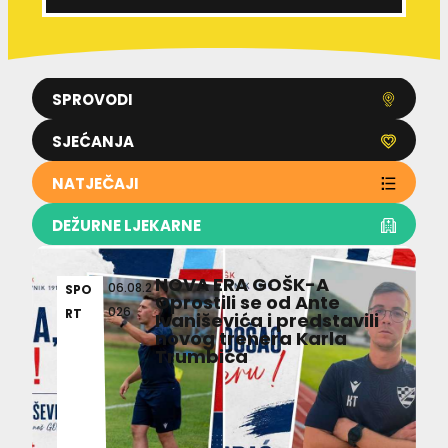
SPROVODI
SJEĆANJA
NATJEČAJI
DEŽURNE LJEKARNE
NOVA ERA GOŠK-A
06.08.2
SPO
Oprostili se od Ante
026
RT
Ivaniševića i predstavili
novog trenera Karla
Trumbića