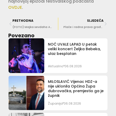
najnovijoj epizodi festivalskog podcasta
OVDJE
.
PRETHODNA
SLJEDEĆA
(FOTO) Majka sevdaha Amira Medunjanin napravila pravu atmosferu na Orsuli
Plaće i radna prava građevinski radnika uskoro pod povećalom porezne
Povezano
NOĆ UVALE LAPAD U petak
veliki koncert Željka Bebeka,
ulaz besplatan
Aktualno
06.08.2026
MILOSLAVIĆ Vijenac HDZ-a
nije uklonila Općina Župa
dubrovačka, premjestio ga je
župnik
Županija
06.08.2026