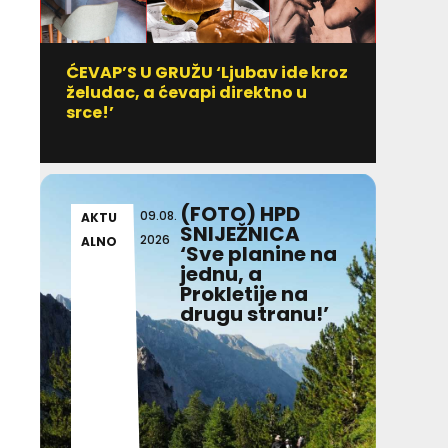
ĆEVAP’S U GRUŽU ‘Ljubav ide kroz
Vitami
želudac, a ćevapi direktno u
uzim
srce!’
(FOTO) HPD
09.08.
AKTU
AKT
SNIJEŽNICA
2026
ALNO
ALN
‘Sve planine na
jednu, a
Prokletije na
drugu stranu!’