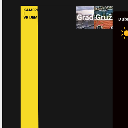
KAMERE
I
VRIJEME
Dub