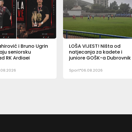
ahirović i Bruno Ugrin
LOŠA VIJEST! Ništa od
aju seniorsku
natjecanja za kadete i
 RK Ardiaei
juniore GOŠK-a Dubrovnik
.08.2026
Sport
06.08.2026