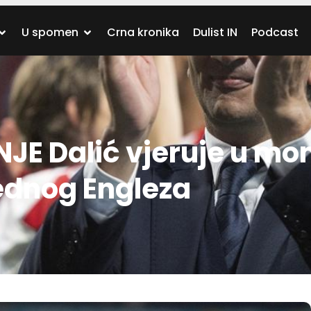
U spomen
Crna kronika
Dulist IN
Podcast
E Dalić vjeruje u mo
jednog Engleza