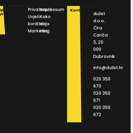
Privatnosti
Impressum
NI
Kontakt
dulist
VI
Uvjeti
Kako
d.o.o.
korištenja
do
Ćira
Marketing
nas
Carića
3, 20
000
Dubrovnik
info@dulist.hr
020 350
670
020 350
671
020 350
672