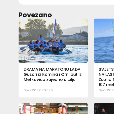
Povezano
DRAMA NA MARATONU LAĐA
SVJETS
Gusari iz Komina i Crni put iz
NA LAS
Metkovića zajedno u cilju
Zsofia 
107 me
Sport
08.08.2026
Sport
08