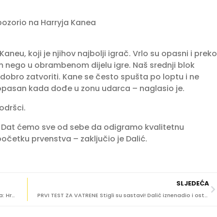
upozorio na Harryja Kanea
Kaneu, koji je njihov najbolji igrač. Vrlo su opasni i preko
nego u obrambenom dijelu igre. Naš srednji blok
bro zatvoriti. Kane se često spušta po loptu i ne
e opasan kada dođe u zonu udarca – naglasio je.
odršci.
. Dat ćemo sve od sebe da odigramo kvalitetnu
očetku prvenstva – zaključio je Dalić.
SLJEDEĆA
(VIDEO) JESTE LI SPREMNI ZA VEČERAS? Britanka uvjerena: Hrvatska igra srcem i srušit će Englesku
PRVI TEST ZA VATRENE Stigli su sastavi! Dalić iznenadio i ostavio senatora na klupi