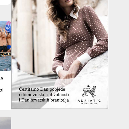
LA
N
bi