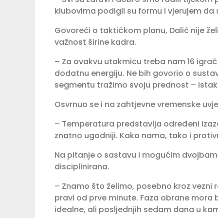
klubovima podigli su formu i vjerujem da
Govoreći o taktičkom planu, Dalić nije želi
važnost širine kadra.
– Za ovakvu utakmicu treba nam 16 igrač
dodatnu energiju. Ne bih govorio o susta
segmentu tražimo svoju prednost – istak
Osvrnuo se i na zahtjevne vremenske uvje
– Temperatura predstavlja određeni izazov
znatno ugodniji. Kako nama, tako i protivn
Na pitanje o sastavu i mogućim dvojbama
disciplinirana.
– Znamo što želimo, posebno kroz vezni 
pravi od prve minute. Faza obrane mora biti
idealne, ali posljednjih sedam dana u kam