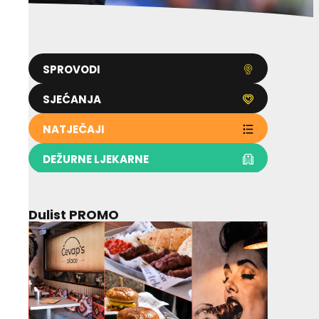
SPROVODI
SJEĆANJA
NATJEČAJI
DEŽURNE LJEKARNE
Dulist PROMO