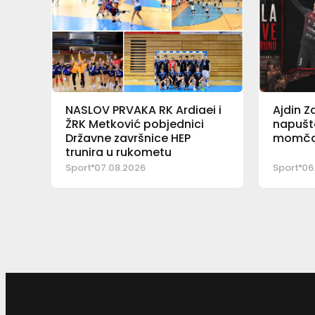
NASLOV PRVAKA RK Ardiaei i
Ajdin Z
ŽRK Metković pobjednici
napušt
Državne završnice HEP
momčad
trunira u rukometu
Sport
07.08.2026
Sport
06