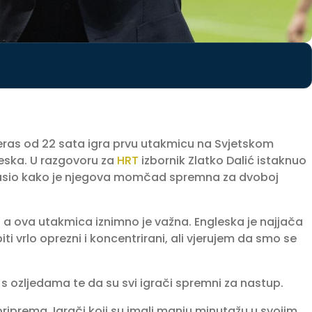
ras od 22 sata igra prvu utakmicu na Svjetskom
gleska. U razgovoru za
HRT
izbornik Zlatko Dalić istaknuo
glasio kako je njegova momčad spremna za dvoboj
, a ova utakmica iznimno je važna. Engleska je najjača
ti vrlo oprezni i koncentrirani, ali vjerujem da smo se
s ozljedama te da su svi igrači spremni za nastup.
 priprema. Igrači koji su imali manju minutažu u svojim