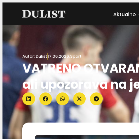
Aktualno
Autor:
Dulist
17.06.2026.
Sport
VATRENO OTVARANJ
ali upozorava na 