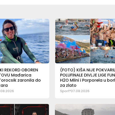
KI REKORD OBOREN
(FOTO) KIŠA NIJE POKVARI
TOVU Mađarica
POLUFINALE DIVLJE LIGE FU
Torocsik zaronila do
H2O Mlini i Porporela u bor
tara
za zlato
.08.2026
Sport
07.08.2026