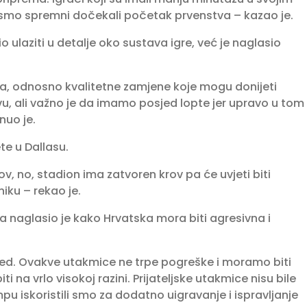
 smo spremni dočekali početak prvenstva – kazao je.
o ulaziti u detalje oko sustava igre, već je naglasio
a, odnosno kvalitetne zamjene koje mogu donijeti
vu, ali važno je da imamo posjed lopte jer upravo u tom
nuo je.
te u Dallasu.
, no, stadion ima zatvoren krov pa će uvjeti biti
iku – rekao je.
 naglasio je kako Hrvatska mora biti agresivna i
red. Ovakve utakmice ne trpe pogreške i moramo biti
 na vrlo visokoj razini. Prijateljske utakmice nisu bile
pu iskoristili smo za dodatno uigravanje i ispravljanje