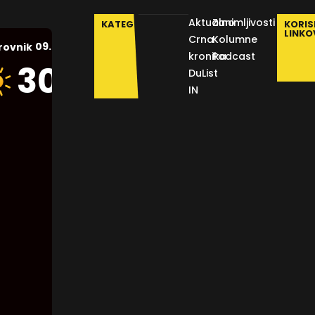
Aktualno
Zanimljivosti
KATEGORIJE
KORIS
LINKO
Crna
Kolumne
09.08.2026.
rovnik
kronika
Podcast
Humidity:
30
°C
DuList
50 %
IN
Pressure:
1015 mb
Wind:
17
Km/h
Clouds:
0%
Visibility:
10 km
Sunrise: