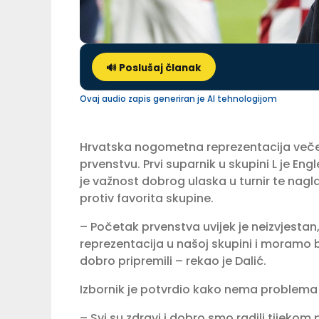
🔊 Poslušaj članak
Ovaj audio zapis generiran je AI tehnologijom
Hrvatska nogometna reprezentacija veče
prvenstvu. Prvi suparnik u skupini L je En
je važnost dobrog ulaska u turnir te na
protiv favorita skupine.
– Početak prvenstva uvijek je neizvjestan
reprezentacija u našoj skupini i moramo bi
dobro pripremili – rekao je Dalić.
Izbornik je potvrdio kako nema problema 
– Svi su zdravi i dobro smo radili tijekom