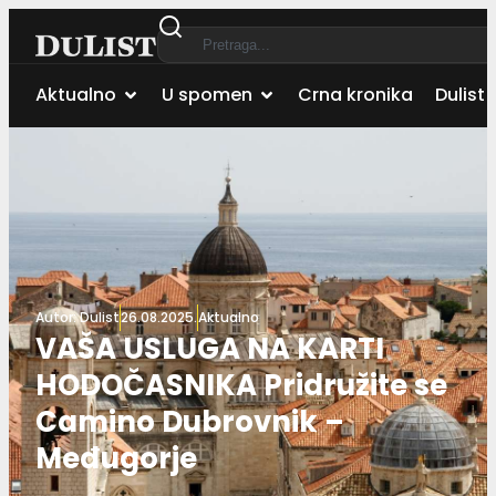
Aktualno
U spomen
Crna kronika
Dulist 
Autor:
Dulist
26.08.2025.
Aktualno
VAŠA USLUGA NA KARTI
HODOČASNIKA Pridružite se
Camino Dubrovnik –
Međugorje