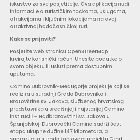
iskustvo za sve posjetitelje. Ova aplikacija nudi
informacije o turističkim točkama, uslugama,
atrakcijama i ključnim lokacijama na ovoj
atraktivnoj hodočasničkoj ruti.
Kako se prijaviti?
Posjetite web stranicu OpenStreetMap i
kreirajte korisnički račun. Unesite podatke o
svom objektu ili usluzi prema dostupnim
uputama.
Camino Dubrovnik-Međugorje projekt je koji se
realizira u suradnji Grada Dubrovnika i
Bratovštine sv. Jakova, službenog hrvatskog
predstavnika u središnjoj i najstarijoj Camino
instituciji – Nadbratovštini sv. Jakova u
Španjolskoj. Dubrovački Camino sadrži šest
etapa ukupne dužine 147 kilometara, a
sporazum o suradnji na ovom projektu Grad