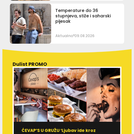
Temperature do 36
stupnjeva, stiže i saharski
pijesak
Aktualno
09.08.2026
Dulist PROMO
ĆEVAP’S U GRUŽU ‘Ljubav ide kroz
V