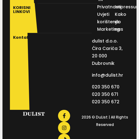
Privatnosti
Impressu
KORISNI
LINKOVI
Uvjeti
Kako
korištenja
do
Marketing
nas
Kontakt
dulist d.o.o.
Ćira Carića 3,
20 000
Dubrovnik
info@dulist.hr
020 350 670
020 350 671
020 350 672
2026 © DuList | All Rights
Reserved