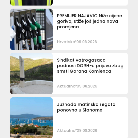
PREMIJER NAJAVIO Niže cijene
goriva, stiže još jedna nova
promjena
Hrvatska
09.08.2026
Sindikat vatrogasaca
podnosi DORH-u prijavu zbog
smrti Gorana Komlenca
Aktualno
09.08.2026
Južnodalmatinska regata
ponovno u Slanome
Aktualno
09.08.2026