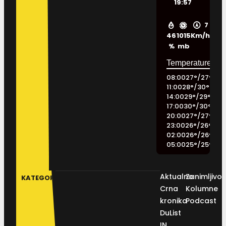
19:57
7
46
1015
Km/h
%
mb
08:00
27
°
/
27
°
11:00
28
°
/
30
°
14:00
29
°
/
29
°
17:00
30
°
/
30
°
20:00
27
°
/
27
°
23:00
26
°
/
26
°
02:00
26
°
/
26
°
05:00
25
°
/
25
°
Aktualno
Zanimljivos
KATEGORIJE
Crna
Kolumne
kronika
Podcast
DuList
IN