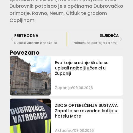
Dubrovnik potpisao je s općinama Dubrovačko
primorje, Ravno, Neum, Čitluk te gradom
Čapljinom.
PRETHODNA
SLJEDEĆA
Duboki Jadran doseže temperaturne vrijednosti predviđene za kraj stoljeća!
Pokrenuta peticija za smjenu Obuljen Koržinek
Povezano
Evo koje srednje škole su
upisali najbolji učenici u
županiji
Županija
09.08.2026
ZBOG OPTEREĆENJA SUSTAVA
Zapalila se razvodna kutija u
hotelu More
Aktualno
09.08.2026