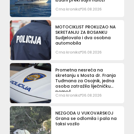
Crna kronika
06.08.2026
MOTOCIKLIST PROKLIZAO NA
SKRETANJU ZA BOSANKU
Sudjelovala i dva osobna
automobila
Crna kronika
06.08.2026
Prometna nesreća na
skretanju s Mosta dr. Franja
Tuđmana za Osojnik, jedna
osoba zatražila liječničku
pomoć
Crna kronika
06.08.2026
NEZGODA U VUKOVARSKOJ
Grana se odlomila i pala na
taksi vozilo