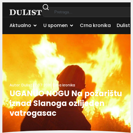
Aktualno
U spomen
Crna kronika
Dulist 
Autor:
Dulist
27.07.2016.
Crna kronika
UGANUO NOGU Na požarištu
iznad Slanoga ozlijeđen
vatrogasac