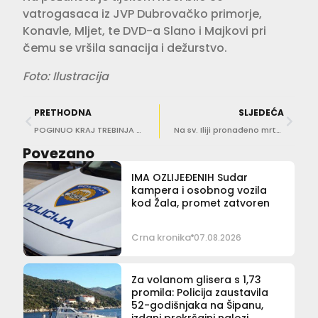
vatrogasaca iz JVP Dubrovačko primorje,
Konavle, Mljet, te DVD-a Slano i Majkovi pri
čemu se vršila sanacija i dežurstvo.
Foto: Ilustracija
PRETHODNA
SLJEDEĆA
POGINUO KRAJ TREBINJA 74-godišnjak iz Dubrovnika Jaguarom podletio pod kamion
Na sv. Iliji pronađeno mrtvo tijelo muškarca
Povezano
IMA OZLIJEĐENIH Sudar
kampera i osobnog vozila
kod Žala, promet zatvoren
Crna kronika
07.08.2026
Za volanom glisera s 1,73
promila: Policija zaustavila
52-godišnjaka na Šipanu,
izdani prekršajni nalozi