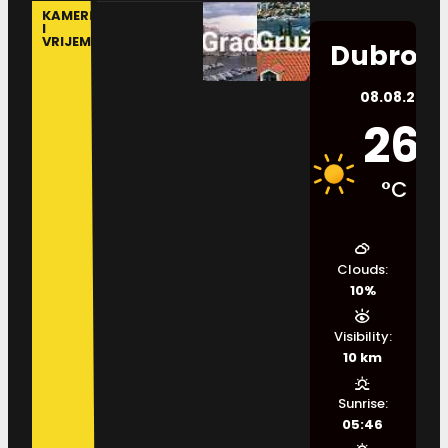
KAMERE
I
VRIJEME
Dubrovn
08.08.2026.
26
°C
Clouds:
10%
Visibility:
10 km
Sunrise:
05:46