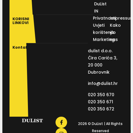
DuList
IN
Privatnosti
Impressu
KORISNI
LINKOVI
Uvjeti
Kako
korištenja
do
Marketing
nas
Kontakt
dulist d.o.o.
Ćira Carića 3,
20 000
Dubrovnik
info@dulist.hr
020 350 670
020 350 671
020 350 672
2026 © DuList | All Rights
Reserved