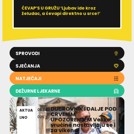
ĆEVAP’S U GRUŽU ‘Ljubav ide kroz
V
želudac, a ćevapi direktno u srce!’
d
SPROVODI
SJEĆANJA
NATJEČAJI
DEŽURNE LJEKARNE
DUBROVNIK I DALJE POD
08.08.2
AKTUA
CRVENIM
026
LNO
UPOZORENJEM Velike
vrućine nastavljaju se i
za vikend