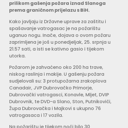
prilikom gašenja požara iznad Slanoga
prema graničnom prijelazu s BiH.
Kako javljaju iz Državne uprave za zaštitu i
spašavanje vatrogasac je na požarištu
uganuo nogu. Inače, dojava o ovom požaru
zaprimljena je još u ponedjeljak, 25. srpnja u
21.57 sati, a isti se kativno gasio i tijekom
utorka.
Požarom je zahvaćeno oko 200 ha trave,
niskog raslinja i makije. U gašenju požara
sudjelovali su: 3 protupožarna zrakoplova
Canadair, JVP Dubrovačko Primorje,
Dubrovački vatrogasci, Konavle, Mljet, DVIP
Dubrovnik, te DVD-a Slano, Ston, Putnikovići,
Župa Dubrovačka i Majkovi s ukupno 76
vatrogasaca i 17 vozila.
Na požarištu je tijekom noći bilo 30