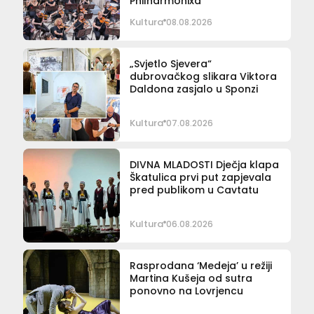
Philharmonixa
Kultura
08.08.2026
„Svjetlo Sjevera“
dubrovačkog slikara Viktora
Daldona zasjalo u Sponzi
Kultura
07.08.2026
DIVNA MLADOSTI Dječja klapa
Škatulica prvi put zapjevala
pred publikom u Cavtatu
Kultura
06.08.2026
Rasprodana ‘Medeja’ u režiji
Martina Kušeja od sutra
ponovno na Lovrjencu