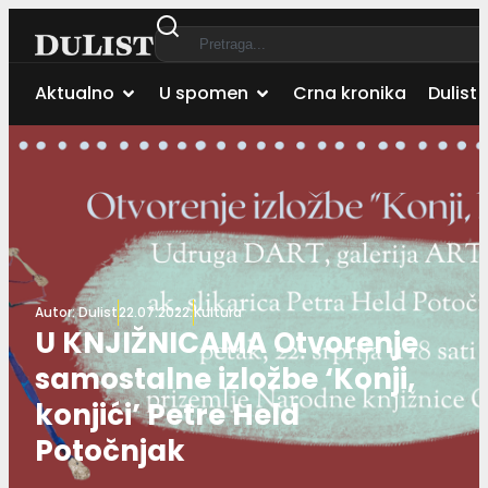
Aktualno
U spomen
Crna kronika
Dulist 
Autor:
Dulist
22.07.2022.
Kultura
U KNJIŽNICAMA Otvorenje
samostalne izložbe ‘Konji,
konjići’ Petre Held
Potočnjak