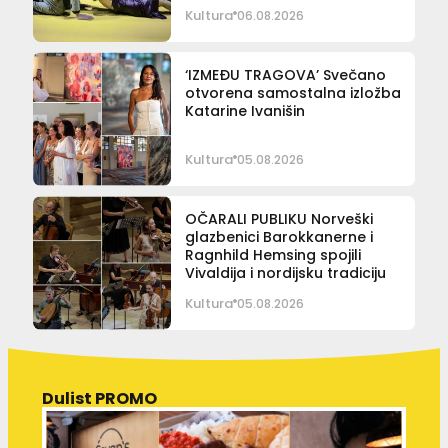
Kultura
06.08.2026
‘IZMEĐU TRAGOVA’ Svečano
otvorena samostalna izložba
Katarine Ivanišin
Kultura
05.08.2026
OČARALI PUBLIKU Norveški
glazbenici Barokkanerne i
Ragnhild Hemsing spojili
Vivaldija i nordijsku tradiciju
Kultura
05.08.2026
Dulist PROMO