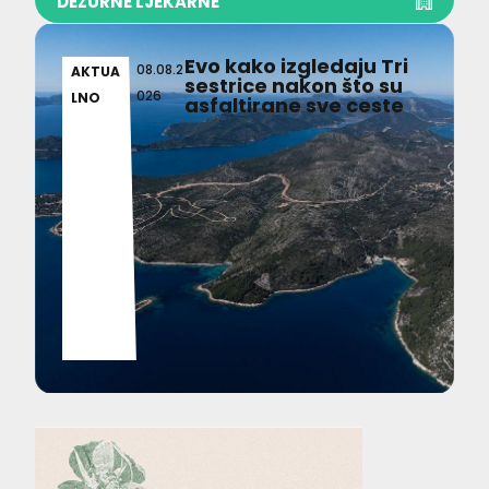
DEŽURNE LJEKARNE
Evo kako izgledaju Tri
08.08.2
AKTUA
sestrice nakon što su
026
LNO
asfaltirane sve ceste