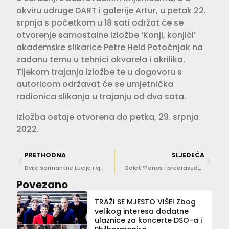
okviru udruge DART i galerije Artur, u petak 22.
srpnja s početkom u 18 sati održat će se
otvorenje samostalne izložbe ‘Konji, konjići’
akademske slikarice Petre Held Potočnjak na
zadanu temu u tehnici akvarela i akrilika.
Tijekom trajanja izložbe te u dogovoru s
autoricom održavat će se umjetnička
radionica slikanja u trajanju od dva sata.
Izložba ostaje otvorena do petka, 29. srpnja
2022.
PRETHODNA
SLJEDEĆA
Dvije šarmantne Lucije i vječni mladić Andrija pripremaju ‘happening’ za pamćenje!
Balet ‘Ponos i predrasude’ ovog vikenda na Gracu
Povezano
TRAŽI SE MJESTO VIŠE! Zbog
velikog interesa dodatne
ulaznice za koncerte DSO-a i