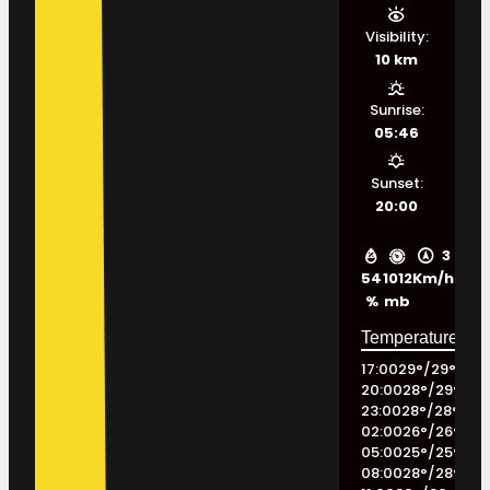
Visibility:
10 km
Sunrise:
05:46
Sunset:
20:00
3
54
1012
Km/h
%
mb
17:00
29
°
/
29
°
20:00
28
°
/
29
°
23:00
28
°
/
28
°
02:00
26
°
/
26
°
05:00
25
°
/
25
°
08:00
28
°
/
28
°