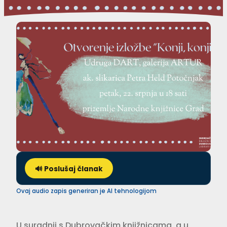
🔊 Poslušaj članak
Ovaj audio zapis generiran je AI tehnologijom
U suradnji s Dubrovačkim knjižnicama, a u