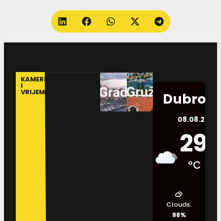
KAMERE
I
VRIJEME
Dubrovn
08.08.2026.
29
°C
Clouds:
88%