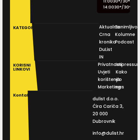
11:00
30
°
/
30
°
14:00
30
°
/
30
°
Aktualno
Zanimljivos
KATEGORIJE
Crna
Kolumne
kronika
Podcast
DuList
IN
Privatnosti
Impressu
KORISNI
LINKOVI
Uvjeti
Kako
korištenja
do
Marketing
nas
Kontakt
dulist d.o.o.
Ćira Carića 3,
20 000
Dubrovnik
info@dulist.hr