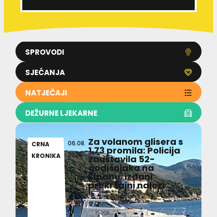
SPROVODI
SJEĆANJA
NATJEČAJI
DEŽURNE LJEKARNE
Za volanom glisera s
06.08.
CRNA
1,73 promila: Policija
2026
KRONIKA
zaustavila 52-
godišnjaka na
Šipanu, izdani
prekršajni nalozi