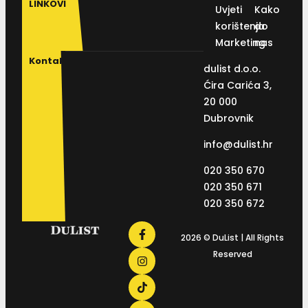
LINKOVI
Uvjeti
Kako
korištenja
do
Marketing
nas
Kontakt
dulist d.o.o.
Ćira Carića 3,
20 000
Dubrovnik
info@dulist.hr
020 350 670
020 350 671
020 350 672
2026 © DuList | All Rights
Reserved