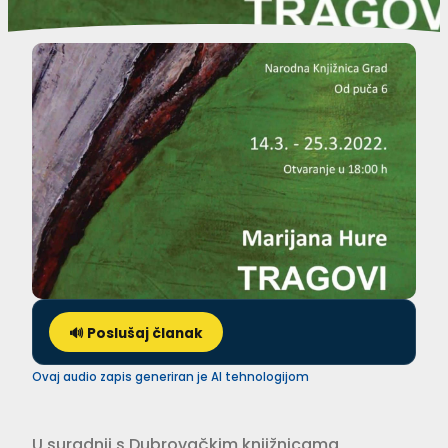
🔊 Poslušaj članak
Ovaj audio zapis generiran je AI tehnologijom
U suradnji s Dubrovačkim knjižnicama,