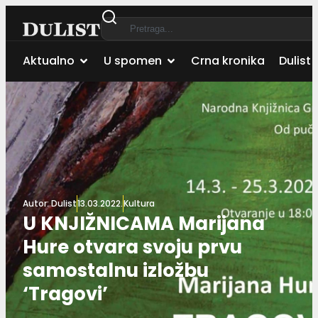
Aktualno
U spomen
Crna kronika
Dulist 
Autor:
Dulist
13.03.2022.
Kultura
U KNJIŽNICAMA Marijana
Hure otvara svoju prvu
samostalnu izložbu
‘Tragovi’