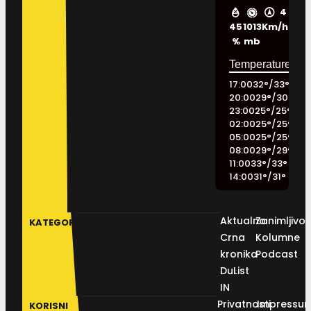
4
45
1013
Km/h
%
mb
17:00
32
°
/
33
°
20:00
29
°
/
30
°
23:00
25
°
/
25
°
02:00
25
°
/
25
°
05:00
25
°
/
25
°
08:00
29
°
/
29
°
11:00
33
°
/
33
°
14:00
31
°
/
31
°
Aktualno
Zanimljivos
KATEGORIJE
Crna
Kolumne
kronika
Podcast
DuList
IN
Privatnosti
Impressu
KORISNI