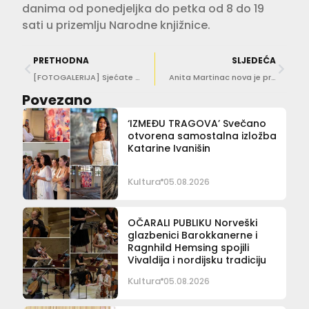
danima od ponedjeljka do petka od 8 do 19
sati u prizemlju Narodne knjižnice.
PRETHODNA
SLJEDEĆA
[FOTOGALERIJA] Sjećate li se Amige, Commodorea, Iskre..? Uživajte u izložbi retro računala!
Anita Martinac nova je predsjednica Južnohrvatskog ogranka Društva hrvatskih književnika
Povezano
‘IZMEĐU TRAGOVA’ Svečano
otvorena samostalna izložba
Katarine Ivanišin
Kultura
05.08.2026
OČARALI PUBLIKU Norveški
glazbenici Barokkanerne i
Ragnhild Hemsing spojili
Vivaldija i nordijsku tradiciju
Kultura
05.08.2026