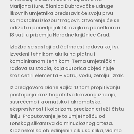
Marijana Hure, članica Dubrovačke udruge
likovnih umjetnika predstavit će svoju prvu
samostalnu izložbu ‘Tragovi’. Otvorenje će se
održati u ponedjeljak 14. ožujka s početkom u
18 sati u prizemlju Narodne knjižnice Grad.
Izložba se sastoji od četrnaest radova koji su
izvedeni tehnikom akrila na platnu i
kombiniranom tehnikom. Tema umjetničkih
radova su stabla, koja autorica objedinjuje
kroz četiri elementa – vatru, vodu, zemlju i zrak.
Iz predgovora Diane Rajić: ‘U tom propitivanju
postojanja kroz bogatstvo likovnog izričaja,
susrećemo i kromatsko i akromatsko,
ekspresivnost i kolorizam, precizan crtež i čistu
liniju. Proputovanje je to umjetnošću od
tonskog slikarstva do minucioznog crteža.
Kroz nekoliko objedinjenih ciklusa slika, vidimo