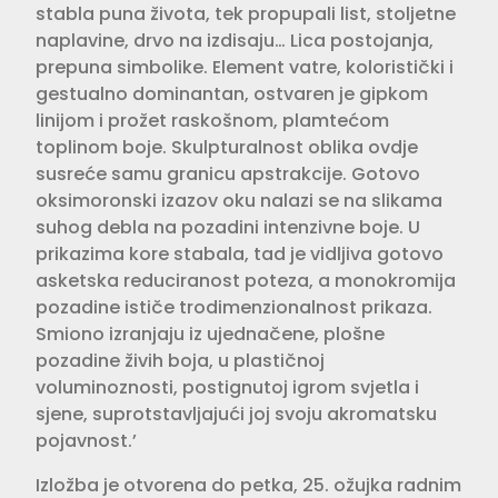
stabla puna života, tek propupali list, stoljetne
naplavine, drvo na izdisaju… Lica postojanja,
prepuna simbolike. Element vatre, koloristički i
gestualno dominantan, ostvaren je gipkom
linijom i prožet raskošnom, plamtećom
toplinom boje. Skulpturalnost oblika ovdje
susreće samu granicu apstrakcije. Gotovo
oksimoronski izazov oku nalazi se na slikama
suhog debla na pozadini intenzivne boje. U
prikazima kore stabala, tad je vidljiva gotovo
asketska reduciranost poteza, a monokromija
pozadine ističe trodimenzionalnost prikaza.
Smiono izranjaju iz ujednačene, plošne
pozadine živih boja, u plastičnoj
voluminoznosti, postignutoj igrom svjetla i
sjene, suprotstavljajući joj svoju akromatsku
pojavnost.’
Izložba je otvorena do petka, 25. ožujka radnim