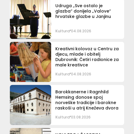
Udruga „Sve ostalo je
glazba“ donijela „Valove“
hrvatske glazbe u Janjinu
Kultura
04.08.2026
Kreativni kolovoz u Centru za
djecu, mlade i obitelj
Dubrovnik: Četiri radionice za
male kreativce
Kultura
04.08.2026
Barokkanerne i Ragnhild
Hemsing donose spoj
norveške tradicije i barokne
raskoši u atrij Kneževa dvora
Kultura
03.08.2026