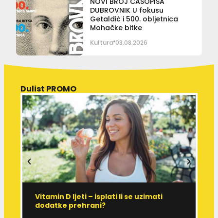
NOVI BROJ ČASOPISA
DUBROVNIK U fokusu
Getaldić i 500. obljetnica
Mohačke bitke
Kultura
03.08.2026
Dulist PROMO
Vitamin D ljeti – isplati li se uzimati
I
dodatke prehrani?
J
p