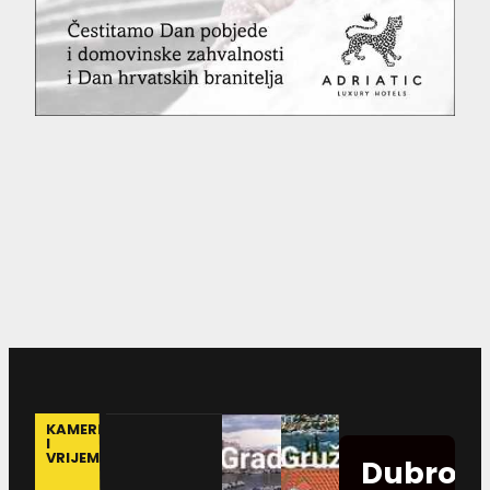
KAMERE
I
VRIJEME
Dubrovn