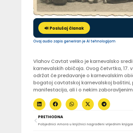
🔊 Poslušaj članak
Ovaj audio zapis generiran je AI tehnologijom
Vlahov Cavtat veliko je karnevalsko sredi
karnevalskih običaja. Ovog četvrtka, 17. v
održat će predavanje o karnevalskim običa
bogatoj cavtatskoj karnevalskoj baštini, 
manifestacija, ali i o nekim zaboravljeni
PRETHODNA
Pobjednici Amora u knjižnici nagrađeni vrijednim knjig