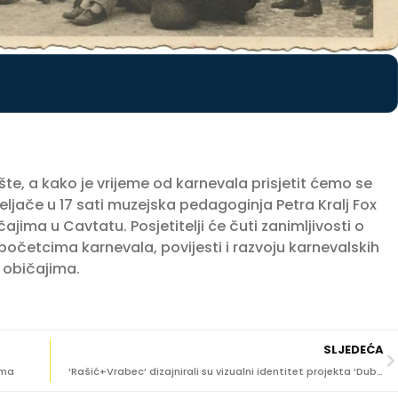
šte, a kako je vrijeme od karnevala prisjetit ćemo se
eljače u 17 sati muzejska pedagoginja Petra Kralj Fox
jima u Cavtatu. Posjetitelji će čuti zanimljivosti o
početcima karnevala, povijesti i razvoju karnevalskih
m običajima.
SLJEDEĆA
ama
‘Rašić+Vrabec’ dizajnirali su vizualni identitet projekta ‘Dubrovački ljetnikovci’