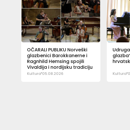
OČARALI PUBLIKU Norveški
Udruga 
glazbenici Barokkanerne i
glazba“
Ragnhild Hemsing spojili
hrvatsk
Vivaldija i nordijsku tradiciju
Kultura
05.08.2026
Kultura
0