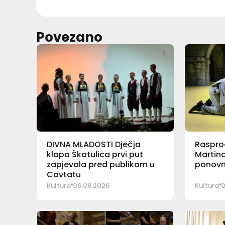
Povezano
DIVNA MLADOSTI Dječja
Rasprod
klapa Škatulica prvi put
Martina
zapjevala pred publikom u
ponovn
Cavtatu
Kultura
06.08.2026
Kultura
0