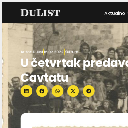
Aktualno
Autor:
Dulist
16.02.2022.
Kultura
U četvrtak predav
Cavtatu