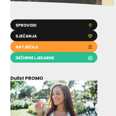
SPROVODI
SJEĆANJA
NATJEČAJI
DEŽURNE LJEKARNE
Dulist PROMO