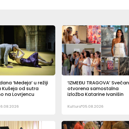
ana ‘Medeja’ u režiji
‘IZMEĐU TRAGOVA’ Sveča
 Kušeja od sutra
otvorena samostalna
o na Lovrjencu
izložba Katarine Ivanišin
6.08.2026
Kultura
05.08.2026