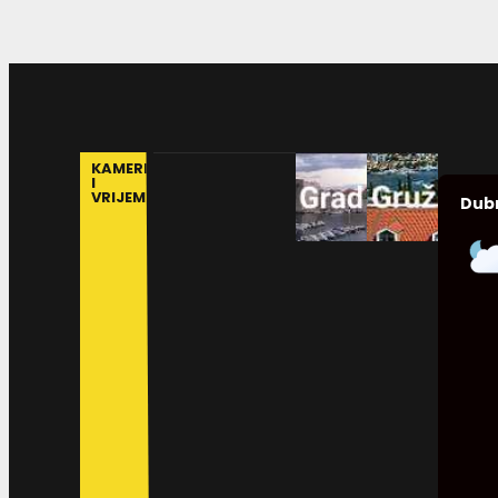
KAMERE
I
VRIJEME
Dub