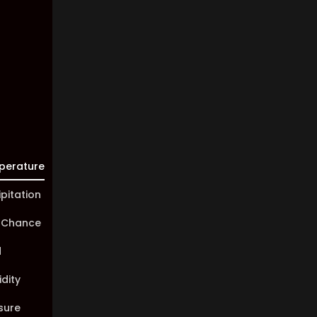
Visibility:
10 km
Sunrise:
05:45
Sunset:
20:01
perature
ipitation
 Chance
d
dity
sure