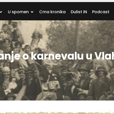
U spomen
Crna kronika
Dulist IN
Podcast
anje o karnevalu u V