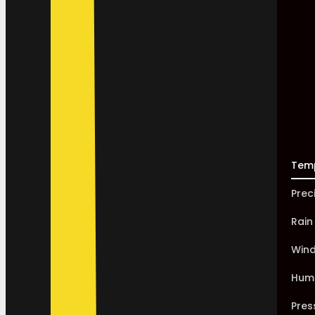
Tem
Prec
Rain
Win
Humi
Pres