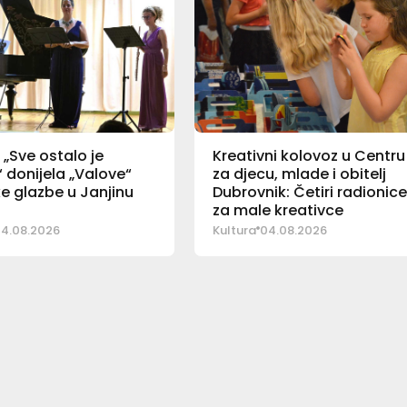
„Sve ostalo je
Kreativni kolovoz u Centru
 donijela „Valove“
za djecu, mlade i obitelj
e glazbe u Janjinu
Dubrovnik: Četiri radionic
za male kreativce
4.08.2026
Kultura
04.08.2026