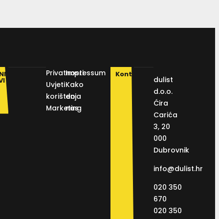
Privatnosti
Impressum
NI
Kontakt
dulist
VI
Uvjeti
Kako
d.o.o.
korištenja
do
Ćira
Marketing
nas
Carića
3, 20
000
Dubrovnik
info@dulist.hr
020 350
670
020 350