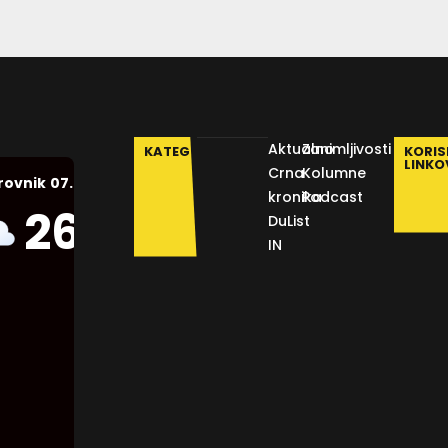
Aktualno
Zanimljivosti
KATEGORIJE
KORIS
LINKO
Crna
Kolumne
07.08.2026.
rovnik
kronika
Podcast
Humidity:
26
°C
DuList
56 %
IN
Pressure:
1013 mb
Wind:
7
Km/h
Clouds:
23%