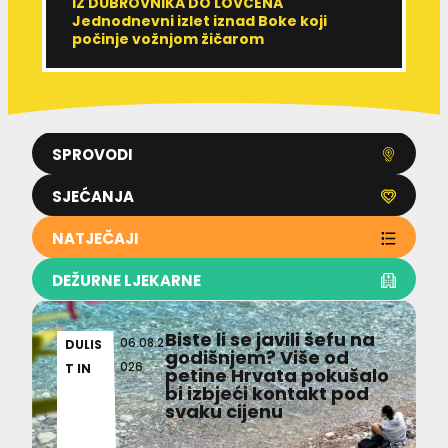
IZ DUBROVNIKA DO LOVĆENA
U
Jednodnevni izlet iznad Boke koji
M
počinje vožnjom žičarom
e
SPROVODI
SJEĆANJA
NATJEČAJI
DEŽURNE LJEKARNE
Biste li se javili šefu na
06.08.2
DULIS
godišnjem? Više od
026
T IN
petine Hrvata pokušalo
bi izbjeći kontakt pod
svaku cijenu