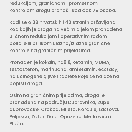
redukcijom, graničnom i prometnom
kontrolom drogu pronašli kod čak 79 osoba.
Radi se o 39 hrvatskih i 40 stranih državljana
kod kojih je droga najvećim dijelom pronađena
uličnom redukcijom i operativnim radom
policije ili prilikom ulazno/izlazne granične
kontrole na graničnim prijelazima.
Pronađen je kokain, hašiš, ketamin, MDMA,
testosteron, marihuana, amfetamin, ecstasy,
halucinogene gljive i tablete koje se nalaze na
popisu droga.
Osim na graničnim prijelazima, droga je
pronađena na području Dubrovnika, Župe
dubrovačke, Orašca, Mljeta, Korčule, Lastova,
Pelješca, Zaton Dola, Opuzena, Metkovića i
Ploča.