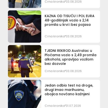
Crna kronika
03.08.2026
KAZNA OD TISUĆU I POL EURA
48-godišnjak vozio s 2,14
promila u krvi i bez pojasa
Crna kronika
03.08.2026
TJEDNI REKROD Australac u
Pločama vozio s 2,49 promila
alkohola, upravljao vozilom
bez dozvole
Crna kronika
03.08.2026
Jedan odbio test na droge,
drugi imao marihuanu,
obojica novčano kažnjeni
Crna kronika
31.07.2026