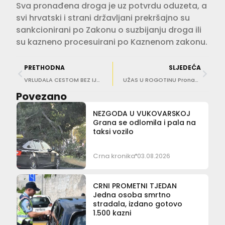
Sva pronađena droga je uz potvrdu oduzeta, a
svi hrvatski i strani državljani prekršajno su
sankcionirani po Zakonu o suzbijanju droga ili
su kazneno procesuirani po Kaznenom zakonu.
PRETHODNA
SLJEDEĆA
VRLUDALA CESTOM BEZ IJEDNOG DOKUMENTA U Komajima vozila sa 2,41 promila, pa puštena na slobodu
UŽAS U ROGOTINU Pronađena mrtva beba
Povezano
NEZGODA U VUKOVARSKOJ
Grana se odlomila i pala na
taksi vozilo
Crna kronika
03.08.2026
CRNI PROMETNI TJEDAN
Jedna osoba smrtno
stradala, izdano gotovo
1.500 kazni