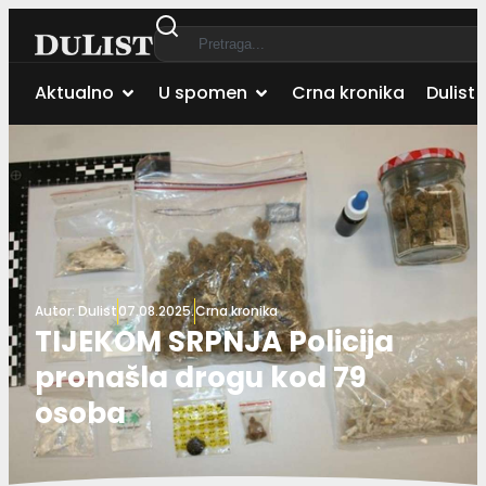
Aktualno
U spomen
Crna kronika
Dulist 
Autor:
Dulist
07.08.2025.
Crna kronika
TIJEKOM SRPNJA Policija
pronašla drogu kod 79
osoba