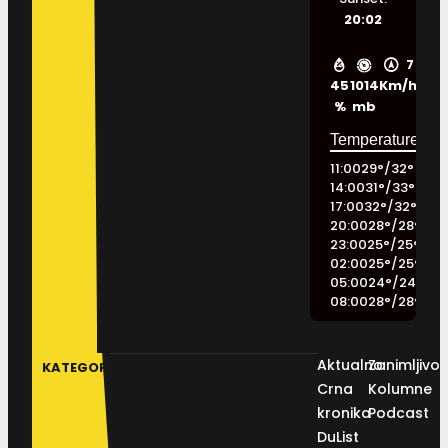
20:02
7
45
1014
Km/h
%
mb
11:00
29
°
/
32
°
14:00
31
°
/
33
°
17:00
32
°
/
32
°
20:00
28
°
/
28
°
23:00
25
°
/
25
°
02:00
25
°
/
25
°
05:00
24
°
/
24
°
08:00
28
°
/
28
°
Aktualno
Zanimljivos
KATEGORIJE
Crna
Kolumne
kronika
Podcast
DuList