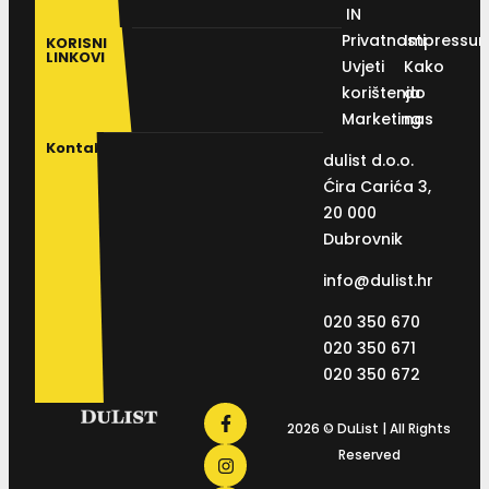
IN
Privatnosti
Impressu
KORISNI
LINKOVI
Uvjeti
Kako
korištenja
do
Marketing
nas
Kontakt
dulist d.o.o.
Ćira Carića 3,
20 000
Dubrovnik
info@dulist.hr
020 350 670
020 350 671
020 350 672
2026 © DuList | All Rights
Reserved