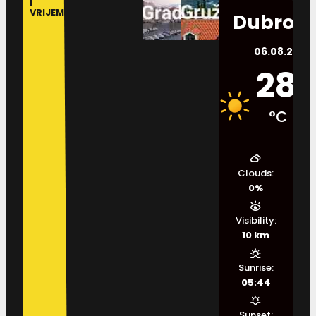
I
VRIJEME
Dubrovn
06.08.2026.
28
°C
Clouds:
0%
Visibility:
10 km
Sunrise:
05:44
Sunset: