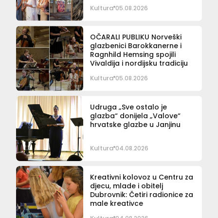
Kultura
05.08.2026
OČARALI PUBLIKU Norveški
glazbenici Barokkanerne i
Ragnhild Hemsing spojili
Vivaldija i nordijsku tradiciju
Kultura
05.08.2026
Udruga „Sve ostalo je
glazba“ donijela „Valove“
hrvatske glazbe u Janjinu
Kultura
04.08.2026
Kreativni kolovoz u Centru za
djecu, mlade i obitelj
Dubrovnik: Četiri radionice za
male kreativce