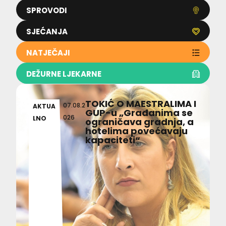
SPROVODI
SJEĆANJA
NATJEČAJI
DEŽURNE LJEKARNE
TOKIĆ O MAESTRALIMA I
07.08.2
AKTUA
GUP-u „Građanima se
026
LNO
ograničava gradnja, a
hotelima povećavaju
kapaciteti“