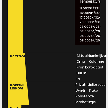
11:00
29
°
/
32
°
14:00
29
°
/
30
°
17:00
32
°
/
32
°
20:00
30
°
/
30
°
23:00
26
°
/
26
°
02:00
26
°
/
26
°
05:00
26
°
/
26
°
08:00
29
°
/
29
°
Aktualno
Zanimljivos
KATEGORIJE
Crna
Kolumne
kronika
Podcast
DuList
IN
Privatnosti
Impressu
KORISNI
LINKOVI
Uvjeti
Kako
korištenja
do
Marketing
nas