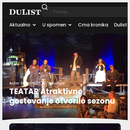
Aktualno
U spomen
Crna kronika
Dulist 
Autor:
Dulist
16.09.2024.
Kultura
TEATAR Atraktivno
gostovanje otvorilo sezonu