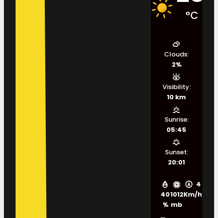
°C
Clouds:
2%
Visibility:
10 km
Sunrise:
05:45
Sunset:
20:01
4
40
1012
Km/h
%
mb