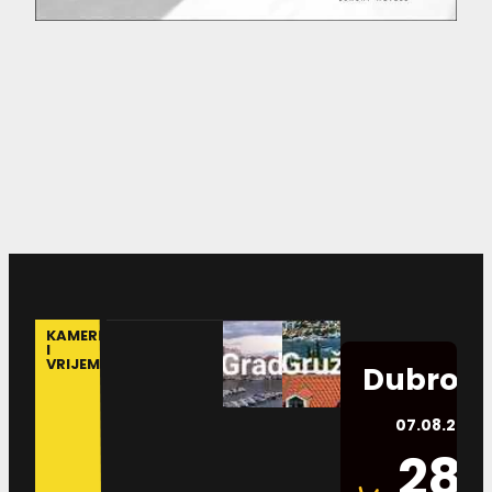
KAMERE
I
VRIJEME
Dubrovn
07.08.2026.
28