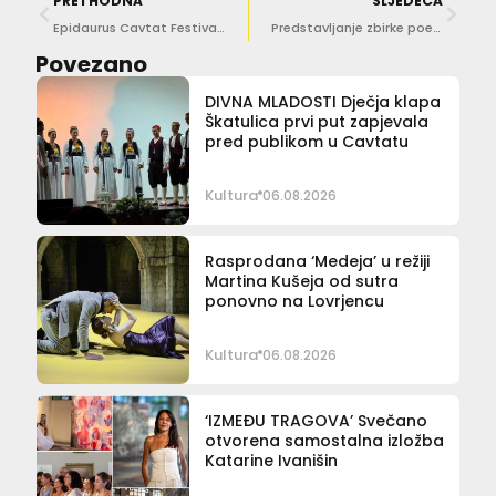
PRETHODNA
SLJEDEĆA
Epidaurus Cavtat Festival odaje počast Luku Paljetku uz bogat program s lutkarskom predstavom i koncertom
Predstavljanje zbirke poezije i proze “Dubrovački spomenar” u Narodnoj knjižnici Grad
Povezano
DIVNA MLADOSTI Dječja klapa
Škatulica prvi put zapjevala
pred publikom u Cavtatu
Kultura
06.08.2026
Rasprodana ‘Medeja’ u režiji
Martina Kušeja od sutra
ponovno na Lovrjencu
Kultura
06.08.2026
‘IZMEĐU TRAGOVA’ Svečano
otvorena samostalna izložba
Katarine Ivanišin