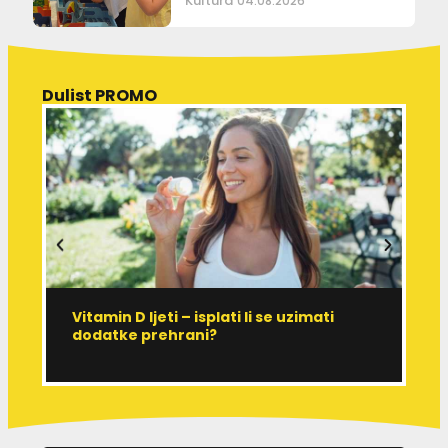
Kultura
04.08.2026
Dulist PROMO
Vitamin D ljeti – isplati li se uzimati
I
dodatke prehrani?
J
p