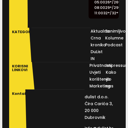
05:00
26
°
/
26
°
08:00
29
°
/
29
°
11:00
32
°
/
32
°
Aktualno
Zanimljivos
KATEGORIJE
Crna
Kolumne
kronika
Podcast
DuList
IN
Privatnosti
Impressu
KORISNI
LINKOVI
Uvjeti
Kako
korištenja
do
Marketing
nas
Kontakt
dulist d.o.o.
Ćira Carića 3,
20 000
Dubrovnik