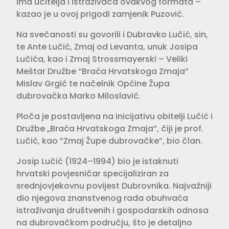
ima učitelja i istraživača ovakvog formata –
kazao je u ovoj prigodi zamjenik Puzović.
Na svečanosti su govorili i Dubravko Lučić, sin,
te Ante Lučić, Zmaj od Levanta, unuk Josipa
Lučića, kao i Zmaj Strossmayerski – Veliki
Meštar Družbe “Braća Hrvatskoga Zmaja”
Mislav Grgić te načelnik Općine Župa
dubrovačka Marko Miloslavić.
Ploča je postavljena na inicijativu obitelji Lučić i
Družbe „Braća Hrvatskoga Zmaja”, čiji je prof.
Lučić, kao ”Zmaj Župe dubrovačke”, bio član.
Josip Lučić (1924–1994) bio je istaknuti
hrvatski povjesničar specijaliziran za
srednjovjekovnu povijest Dubrovnika. Najvažniji
dio njegova znanstvenog rada obuhvaća
istraživanja društvenih i gospodarskih odnosa
na dubrovačkom području, što je detaljno