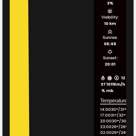
3%
Visibility:
10 km
Sunrise:
05:45
Sunset:
20:01
12
37
1011
Km/h
%
mb
14:00
30
°
/
31
°
17:00
31
°
/
32
°
20:00
30
°
/
30
°
23:00
26
°
/
26
°
02:00
26
°
/
26
°