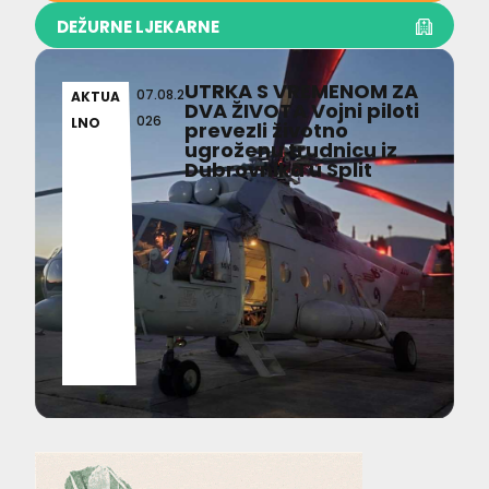
DEŽURNE LJEKARNE
UTRKA S VREMENOM ZA
07.08.2
AKTUA
DVA ŽIVOTA Vojni piloti
026
LNO
prevezli životno
ugroženu trudnicu iz
Dubrovnika u Split