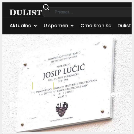
Aktualno
U spomen
Crna kronika
Dulist 
Autor:
Dulist
26.08.2025.
Grad
Svečano otkrivena spomen
ploča prof. dr. sc. Josipu
Lučiću