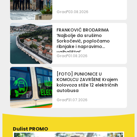
Grad
03.08.2026
FRANKOVIĆ BRODARIMA
‘Najbolje da srušimo
Sorkočević, popločamo
ribnjake i napravimo
ugibališta!’
Grad
01.08.2026
[FOTO] PUNIONICE U
KOMOLCU ZAVRŠENE Krajem
kolovoza stiže 12 električnih
autobusa
Grad
31.07.2026
Dulist PROMO