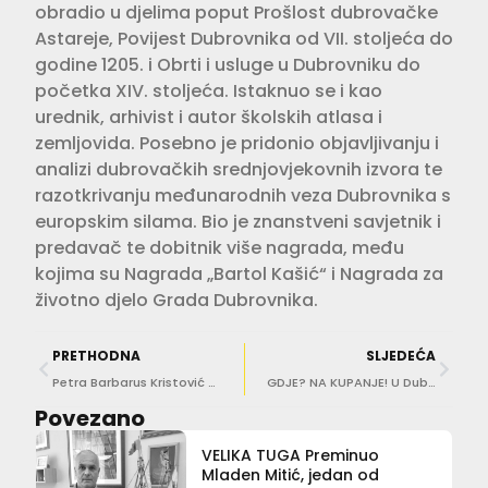
obradio u djelima poput Prošlost dubrovačke
Astareje, Povijest Dubrovnika od VII. stoljeća do
godine 1205. i Obrti i usluge u Dubrovniku do
početka XIV. stoljeća. Istaknuo se i kao
urednik, arhivist i autor školskih atlasa i
zemljovida. Posebno je pridonio objavljivanju i
analizi dubrovačkih srednjovjekovnih izvora te
razotkrivanju međunarodnih veza Dubrovnika s
europskim silama. Bio je znanstveni savjetnik i
predavač te dobitnik više nagrada, među
kojima su Nagrada „Bartol Kašić“ i Nagrada za
životno djelo Grada Dubrovnika.
PRETHODNA
SLJEDEĆA
Petra Barbarus Kristović nova je pročelnica Upravnog odjela za izdavanje dozvola
GDJE? NA KUPANJE! U Dubrovniku je danas more najtoplije
Povezano
VELIKA TUGA Preminuo
Mladen Mitić, jedan od