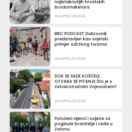
najistaknutijih hrvatskih
brodomaketara
Grad
06.08.2026
BBC PODCAST Dubrovnik
predstavljen kao svjetski
primjer održivog turizma
Grad
05.08.2026
DOK SE SADE KOŠĆELE,
OTVARA SE PITANJE Što je s
četverotračnim Vojnovićem?
Grad
04.08.2026
Položeni vijenci i svijeće za
poginule branitelje i civile u
Zatonu