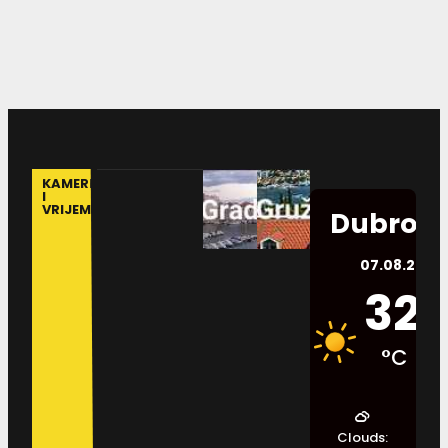
KAMERE
I
VRIJEME
Dubrovn
07.08.2026.
32
°C
Clouds: