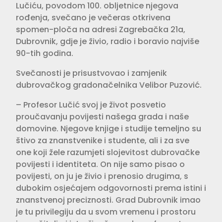
Lučiću, povodom 100. obljetnice njegova
rođenja, svečano je večeras otkrivena
spomen-ploča na adresi Zagrebačka 21a,
Dubrovnik, gdje je živio, radio i boravio najviše
90-tih godina.
Svečanosti je prisustvovao i zamjenik
dubrovačkog gradonačelnika Velibor Puzović.
– Profesor Lučić svoj je život posvetio
proučavanju povijesti našega grada i naše
domovine. Njegove knjige i studije temeljno su
štivo za znanstvenike i studente, ali i za sve
one koji žele razumjeti slojevitost dubrovačke
povijesti i identiteta. On nije samo pisao o
povijesti, on ju je živio i prenosio drugima, s
dubokim osjećajem odgovornosti prema istini i
znanstvenoj preciznosti. Grad Dubrovnik imao
je tu privilegiju da u svom vremenu i prostoru