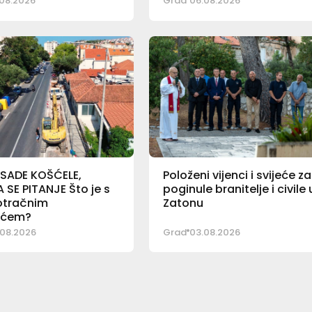
08.2026
Grad
06.08.2026
 SADE KOŠĆELE,
Položeni vijenci i svijeće za
SE PITANJE Što je s
poginule branitelje i civile 
otračnim
Zatonu
ićem?
08.2026
Grad
03.08.2026