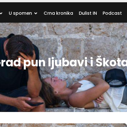
U spomen
Crna kronika
Dulist IN
Podcast
ad pun ljubavi i Škota