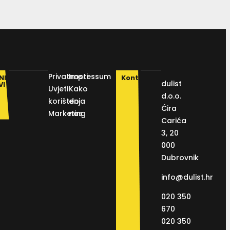
Privatnosti
Impressum
NI
Kontakt
dulist
VI
Uvjeti
Kako
d.o.o.
korištenja
do
Ćira
Marketing
nas
Carića
3, 20
000
Dubrovnik
info@dulist.hr
020 350
670
020 350