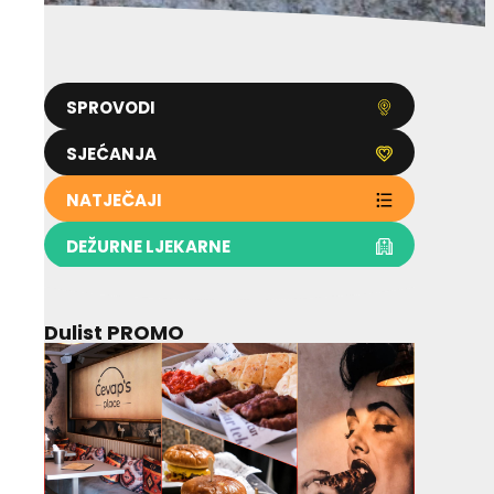
SPROVODI
SJEĆANJA
NATJEČAJI
DEŽURNE LJEKARNE
Dulist PROMO