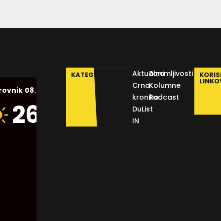
Aktualno
Zanimljivosti
KATEGORIJE
KORIS
LINKO
Crna
Kolumne
08.08.2026.
rovnik
kronika
Podcast
Humidity:
26
°C
DuList
53 %
IN
Pressure:
1013 mb
Wind:
14
Km/h
Clouds:
10%