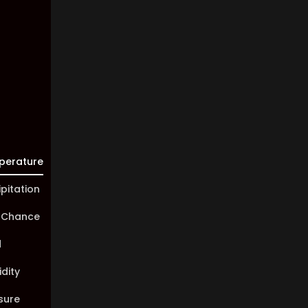
Visibility:
10 km
Sunrise:
05:46
Sunset:
20:00
perature
ipitation
 Chance
d
dity
sure