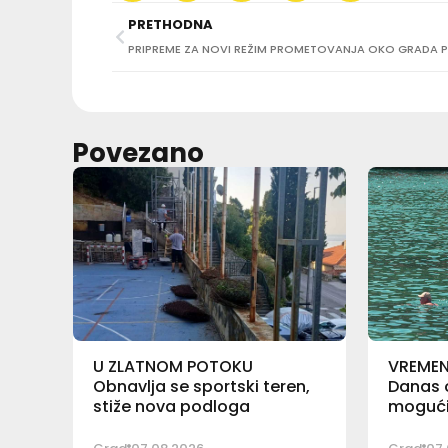
PRETHODNA
Povezano
U ZLATNOM POTOKU
VREME
Obnavlja se sportski teren,
Danas o
stiže nova podloga
mogući 