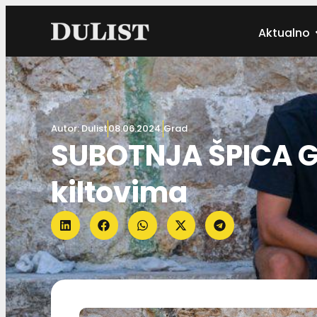
Aktualno
Autor:
Dulist
08.06.2024.
Grad
SUBOTNJA ŠPICA Gr
kiltovima