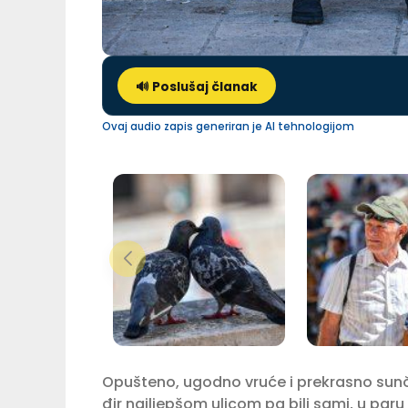
🔊 Poslušaj članak
Ovaj audio zapis generiran je AI tehnologijom
Opušteno, ugodno vruće i prekrasno sunča
đir najljepšom ulicom pa bili sami, u paru