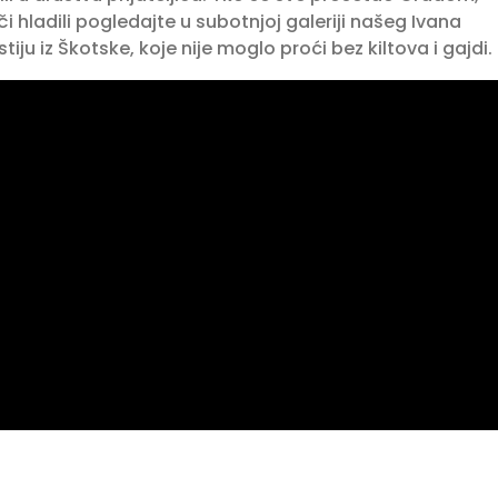
či hladili pogledajte u subotnjoj galeriji našeg Ivana
iju iz Škotske, koje nije moglo proći bez kiltova i gajdi.