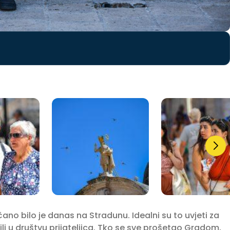
no bilo je danas na Stradunu. Idealni su to uvjeti za
 ili u društvu prijateljica. Tko se sve prošetao Gradom,