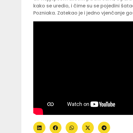
kako se uredio, i čime su se pojedini šata
Pozniaka. Zatekao je i jedno vjenčanje gost