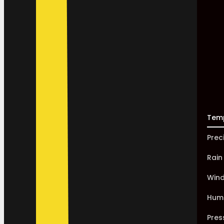
Tem
Prec
Rain
Win
Humi
Pres