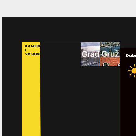
KAMERE
I
VRIJEME
Dub