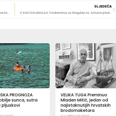
SLJEDEĆA
PRIPREME ZA NOVI REŽIM PROMETOVANJA OKO GRADA Postavljeni LED ekrani
U SVETOG MIHAJLA Trodnevnicu uz blagdan sv. Antuna predvodi p. Stjepan Ivan Horvat
NSKA PROGNOZA
VELIKA TUGA Preminuo
bilje sunca, sutra
Mladen Mitić, jedan od
pljuskovi
najistaknutijih hrvatskih
brodomaketara