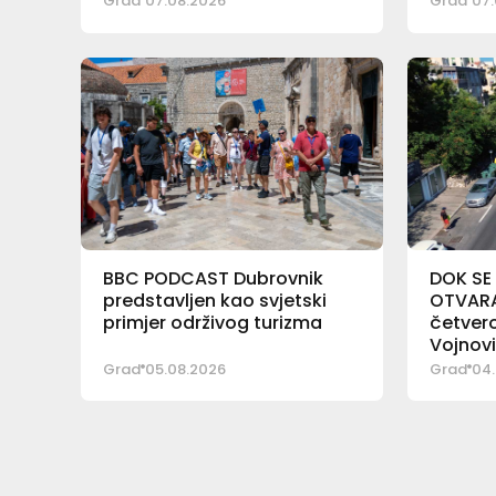
Grad
07.08.2026
Grad
07.
BBC PODCAST Dubrovnik
DOK SE
predstavljen kao svjetski
OTVARA 
primjer održivog turizma
četver
Vojnov
Grad
05.08.2026
Grad
04.