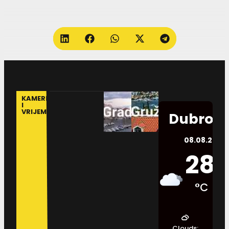
KAMERE
I
VRIJEME
Dubrovn
08.08.2026.
28
°C
Clouds: