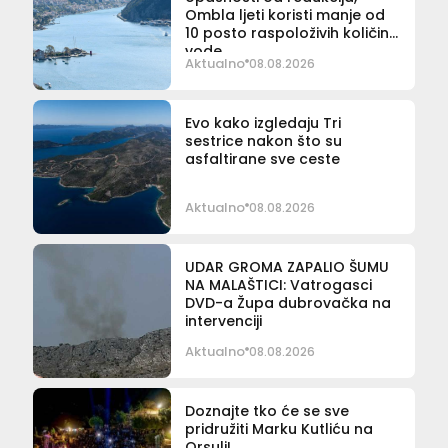
Ombla ljeti koristi manje od
10 posto raspoloživih količina
vode
Aktualno
08.08.2026
Evo kako izgledaju Tri
sestrice nakon što su
asfaltirane sve ceste
Aktualno
08.08.2026
UDAR GROMA ZAPALIO ŠUMU
NA MALAŠTICI: Vatrogasci
DVD-a Župa dubrovačka na
intervenciji
Aktualno
08.08.2026
Doznajte tko će se sve
pridružiti Marku Kutliću na
Orsuli!