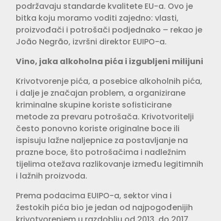
podržavaju standarde kvalitete EU-a. Ovo je
bitka koju moramo voditi zajedno: vlasti,
proizvođači i potrošači podjednako – rekao je
João Negrão, izvršni direktor EUIPO-a.
Vino, jaka alkoholna pića i izgubljeni milijuni
Krivotvorenje pića, a posebice alkoholnih pića,
i dalje je značajan problem, a organizirane
kriminalne skupine koriste sofisticirane
metode za prevaru potrošača. Krivotvoritelji
često ponovno koriste originalne boce ili
ispisuju lažne naljepnice za postavljanje na
prazne boce, što potrošačima i nadležnim
tijelima otežava razlikovanje između legitimnih
i lažnih proizvoda.
Prema podacima EUIPO-a, sektor vina i
žestokih pića bio je jedan od najpogođenijih
krivotvorenjem u razdoblju od 2013. do 2017.