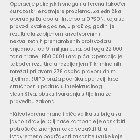
Operacije policijskih snaga na terenu također
su razotkrile razmjere problema. Zajednička
operacija Europola i Interpola OPSON, koja se
provodi svake godine, u prošlog godini je
rezultirala zapljenom krivotvorenih i
nekvalitetnih prehrambenih proizvoda u
vrijednosti od 91 milijun eura, od toga 22 000
tona hrane i 850 000 litara pića. Operacija je
također rezultirala razbijanjem 11 kriminalnih
mreža i prijavom 278 osoba pravosudnim
tijelima. EUIPO pruža podršku operaciji kroz
stručnost u području intelektualnog
vlasništva, obuku i suradnju s tijelima za
provedbu zakona.
-Krivotvorena hrana i piće velika su briga za
javno zdravlje. Cilj naše kampanje je opskrbiti
potrošače znanjem kako se zaštititi, a
istovremeno podržavati zakonite tvrtke koje