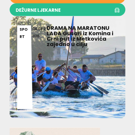
DEŽURNE LJEKARNE
DRAMA NA MARATONU
08.08.2
SPO
LAĐA Gusari iz Komina i
026
RT
Crni put iz Metkovića
zajedno u cilju