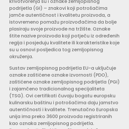
krivotvorenja su i oznake zemljopisnog
podrijetla (GI) – znakovi koji potrošačima
jamče autentičnost i kvalitetu proizvoda, a
istovremeno pomažu proizvođačima da bolje
plasiraju svoje proizvode na tržište. Oznake
štite nazive proizvoda koji potječu iz određenih
regija i posjeduju kvalitete ili karakteristike koje
su u osnovi posljedica tog zemljopisnog
okruženja.
Sustav zemljopisnog podrijetla EU-a uključuje
oznake zaštićene oznake izvornosti (PDO),
zaštićene oznake zemljopisnog podrijetla (PGI)
i zajamčeno tradicionalnog specijaliteta
(TSG). Ovi certifikati čuvaju bogatu europsku
kulinarsku baštinu i potrošačima daju jamstvo
autentičnosti i kvalitete. Trenutačno Europska
unija ima preko 3600 proizvoda registriranih
kao oznaka zemljopisnog podrijetla.