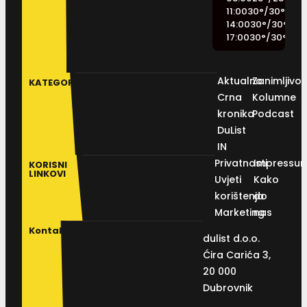
11:00
30
°
/
30
°
14:00
30
°
/
30
°
17:00
30
°
/
30
°
Aktualno
Zanimljivos
KATEGORIJE
Crna
Kolumne
kronika
Podcast
DuList
IN
Privatnosti
Impressu
KORISNI
LINKOVI
Uvjeti
Kako
korištenja
do
Marketing
nas
Kontakt
dulist d.o.o.
Ćira Carića 3,
20 000
Dubrovnik