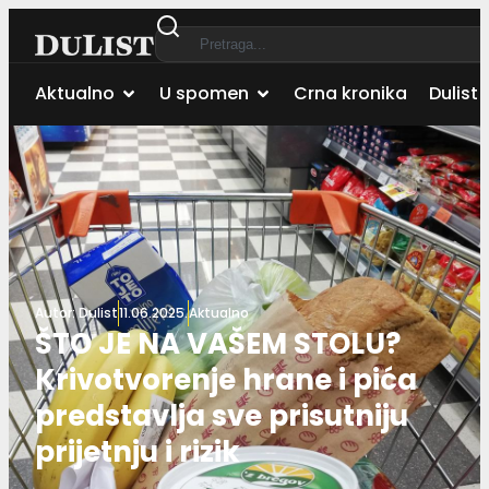
Aktualno
U spomen
Crna kronika
Dulist 
Autor:
Dulist
11.06.2025.
Aktualno
ŠTO JE NA VAŠEM STOLU?
Krivotvorenje hrane i pića
predstavlja sve prisutniju
prijetnju i rizik