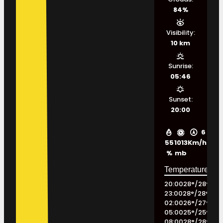
84%
Visibility:
10 km
Sunrise:
05:46
Sunset:
20:00
6
55
1013
Km/h
%
mb
20:00
28
°
/
28
°
23:00
28
°
/
28
°
02:00
26
°
/
27
°
05:00
25
°
/
25
°
08:00
28
°
/
28
°