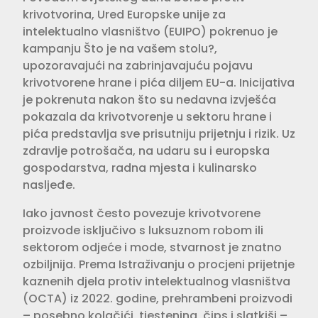
krivotvorina, Ured Europske unije za
intelektualno vlasništvo (EUIPO) pokrenuo je
kampanju Što je na vašem stolu?,
upozoravajući na zabrinjavajuću pojavu
krivotvorene hrane i pića diljem EU-a. Inicijativa
je pokrenuta nakon što su nedavna izvješća
pokazala da krivotvorenje u sektoru hrane i
pića predstavlja sve prisutniju prijetnju i rizik. Uz
zdravlje potrošača, na udaru su i europska
gospodarstva, radna mjesta i kulinarsko
nasljeđe.
Iako javnost često povezuje krivotvorene
proizvode isključivo s luksuznom robom ili
sektorom odjeće i mode, stvarnost je znatno
ozbiljnija. Prema Istraživanju o procjeni prijetnje
kaznenih djela protiv intelektualnog vlasništva
(OCTA) iz 2022. godine, prehrambeni proizvodi
– posebno kolačići, tjestenina, čips i slatkiši –