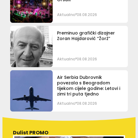
Aktualno
08.08.2026
Preminuo grafički dizajner
Zoran Hajdarović “Žorž”
Aktualno
08.08.2026
Air Serbia Dubrovnik
povezala s Beogradom
tijekom cijele godine: Letovi i
zimi tri puta tjedno
Aktualno
08.08.2026
Dulist PROMO