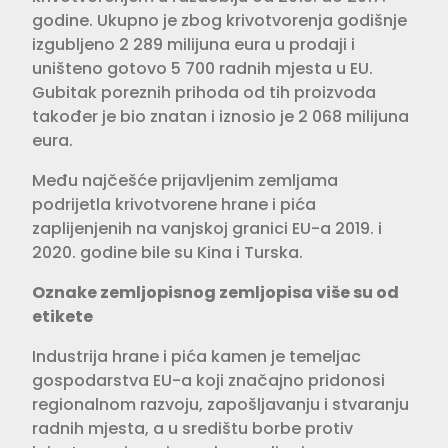
godine. Ukupno je zbog krivotvorenja godišnje
izgubljeno 2 289 milijuna eura u prodaji i
uništeno gotovo 5 700 radnih mjesta u EU.
Gubitak poreznih prihoda od tih proizvoda
također je bio znatan i iznosio je 2 068 milijuna
eura.
Među najčešće prijavljenim zemljama
podrijetla krivotvorene hrane i pića
zaplijenjenih na vanjskoj granici EU-a 2019. i
2020. godine bile su Kina i Turska.
Oznake zemljopisnog zemljopisa više su od
etikete
Industrija hrane i pića kamen je temeljac
gospodarstva EU-a koji značajno pridonosi
regionalnom razvoju, zapošljavanju i stvaranju
radnih mjesta, a u središtu borbe protiv