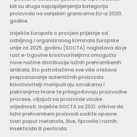
bili su druga najzaplijenjenija kategorija
proizvoda na vanjskim granicama EU-a 2020.
godine.
Izvješće Europola o procjeni prijetnje od
ozbiljnog i organiziranog kriminala Europske
unije za 2025. godinu (SOCTA) naglašava da je
rast e-trgovine krivotvoriteljima omogućio
nove načine distribucije lažnih prehrambenih
artikala, što potrošačima sve više otežava
prepoznavanje autentičnih proizvoda.
Krivotvoritelji manipuliraju oznakama i
pakiranjima hrane te prilagođavaju proizvodne
procese, ciljajući na proizvode visoke
vrijednosti. Izvješće SOCTA za 2021. otkriva da
lažni prehrambeni proizvodi sadrže opasne
tvari poput metanola, žive, fipronila i raznih
insekticida ili pesticida.