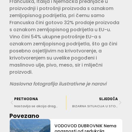
Francuska, Italija i Njemačka prednjače u
proizvodnji i potrošnji proizvoda s oznakom
zemljopisnog podrijetla, pri čemu samo
Francuska čini gotovo 32% prodaje proizvoda
s oznakom zemljopisnog podrijetla u EU-u.
Vino čini 54% ukupne potrošnje EU-a s
oznakom zemljopisnog podrijetla, što ga čini
posebno osjetljivim na krivotvorenje, a
krivotvorenjem su uvelike pogođeni i
maslinovo ulje, pivo, meso, sir i mliječni
proizvodi.
Naslovna fotografija ilustrativne je naravi
PRETHODNA
SLJEDEĆA
Nastavlja se akcija dragovoljne predaje oružja
BIZARNA SITUACIJA U STONU Moraju ponoviti izbore, evo zašto
Povezano
VODOVOD DUBROVNIK Nema
opasnosti od redukcija,