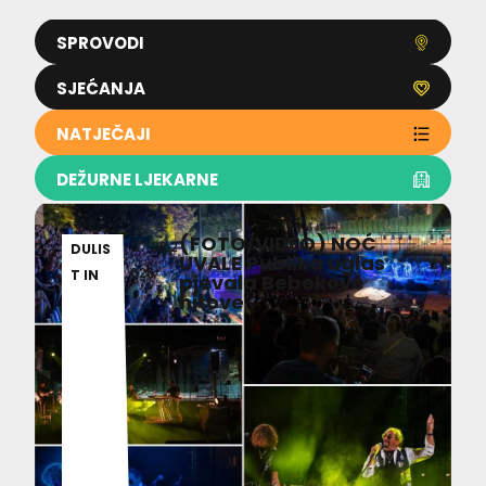
SPROVODI
SJEĆANJA
NATJEČAJI
DEŽURNE LJEKARNE
(FOTO/VIDEO) NOĆ
07.08.2
DULIS
UVALE Publika uglas
026
T IN
pjevala Bebekove
hitove