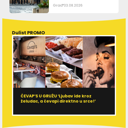
Grad
03.08.2026
Dulist PROMO
ĆEVAP’S U GRUŽU ‘Ljubav ide kroz
V
želudac, a ćevapi direktno u srce!’
d