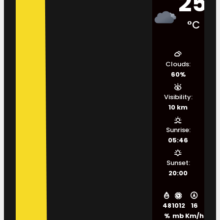
25
°C
Clouds:
60%
Visibility:
10 km
Sunrise:
05:46
Sunset:
20:00
48
1012
16
%
mb
Km/h