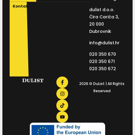
Kontakt
dulist d.o.o.
Ćira Carića 3,
20 000
Dubrovnik
info@dulist.hr
020 350 670
020 350 671
020 350 672
2026 © DuList | All Rights
Reserved