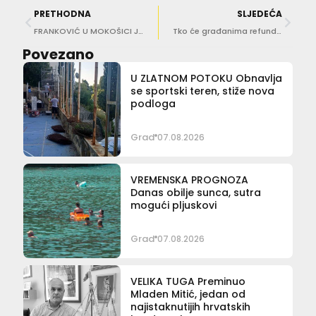
PRETHODNA
SLJEDEĆA
FRANKOVIĆ U MOKOŠICI Jednosmjenska nastava do kraja godine
Tko će građanima refundrati štetu nakon pada bora u Mokošici?
Povezano
U ZLATNOM POTOKU Obnavlja
se sportski teren, stiže nova
podloga
Grad
07.08.2026
VREMENSKA PROGNOZA
Danas obilje sunca, sutra
mogući pljuskovi
Grad
07.08.2026
VELIKA TUGA Preminuo
Mladen Mitić, jedan od
najistaknutijih hrvatskih