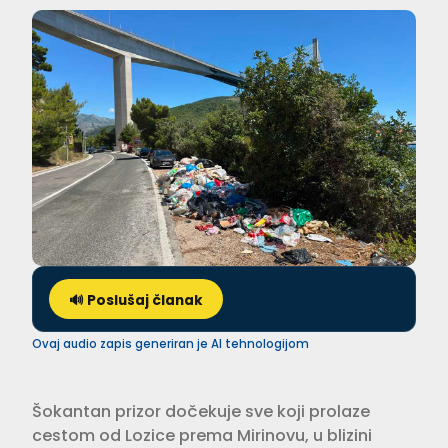
🔊 Poslušaj članak
Ovaj audio zapis generiran je AI tehnologijom
Šokantan prizor dočekuje sve koji prolaze
cestom od Lozice prema Mirinovu, u blizini