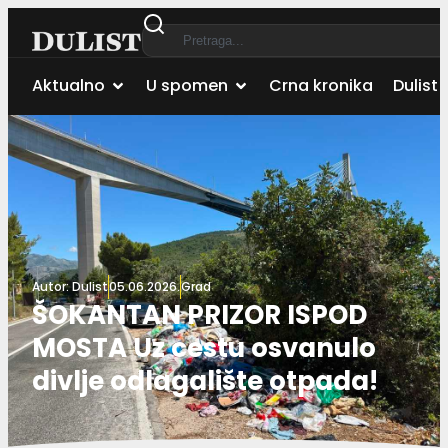
Aktualno
U spomen
Crna kronika
Dulist 
Autor:
Dulist
05.06.2026.
Grad
ŠOKANTAN PRIZOR ISPOD
MOSTA Uz cestu osvanulo
divlje odlagalište otpada!