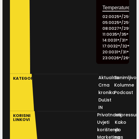
02:00
25
°
/
25
°
05:00
25
°
/
25
°
08:00
27
°
/
29
°
11:00
35
°
/
35
°
14:00
31
°
/
31
°
17:00
32
°
/
32
°
20:00
31
°
/
31
°
23:00
26
°
/
26
°
Aktualno
Zanimljivos
KATEGORIJE
Crna
Kolumne
kronika
Podcast
DuList
IN
Privatnosti
Impressu
KORISNI
LINKOVI
Uvjeti
Kako
korištenja
do
Marketing
nas