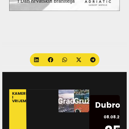
KAMERE
I
VRIJEME
Dubrovn
08.08.2026.