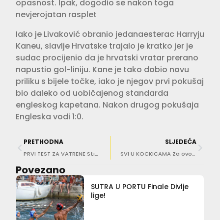
opasnost. Ipak, dogodio se nakon toga
nevjerojatan rasplet
Iako je Livaković obranio jedanaesterac Harryju
Kaneu, slavlje Hrvatske trajalo je kratko jer je
sudac procijenio da je hrvatski vratar prerano
napustio gol-liniju. Kane je tako dobio novu
priliku s bijele točke, iako je njegov prvi pokušaj
bio daleko od uobičajenog standarda
engleskog kapetana. Nakon drugog pokušaja
Engleska vodi 1:0.
PRETHODNA
SLJEDEĆA
PRVI TEST ZA VATRENE Stigli su sastavi! Dalić iznenadio i ostavio senatora na klupi
SVI U KOCKICAMA Za ovo gledati treba imati puno živaca! Evo tko je sve navijao za Vatrene
Povezano
SUTRA U PORTU Finale Divlje
lige!