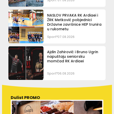
Sport
07.08.2026
NASLOV PRVAKA RK Ardiaei i
ŽRK Metković pobjednici
Državne završnice HEP trunira
u rukometu
Sport
07.08.2026
Ajdin Zahirović i Bruno Ugrin
napuštaju seniorsku
momčad RK Ardiaei
Sport
06.08.2026
Dulist PROMO