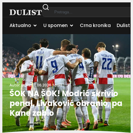
Aktualno
U spomen
Crna kronika
Dulist 
Autor:
Dulist
17.06.2026.
Sport
ŠOK NA ŠOK! Modrić skrivio
penal, Livaković obranio, pa
Kane zabio