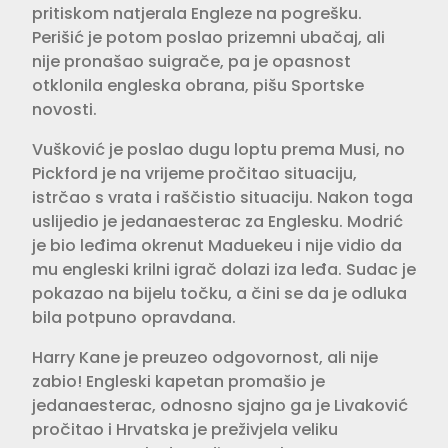
pritiskom natjerala Engleze na pogrešku.
Perišić je potom poslao prizemni ubačaj, ali
nije pronašao suigrače, pa je opasnost
otklonila engleska obrana, pišu Sportske
novosti.
Vušković je poslao dugu loptu prema Musi, no
Pickford je na vrijeme pročitao situaciju,
istrčao s vrata i raščistio situaciju. Nakon toga
uslijedio je jedanaesterac za Englesku. Modrić
je bio leđima okrenut Maduekeu i nije vidio da
mu engleski krilni igrač dolazi iza leđa. Sudac je
pokazao na bijelu točku, a čini se da je odluka
bila potpuno opravdana.
Harry Kane je preuzeo odgovornost, ali nije
zabio! Engleski kapetan promašio je
jedanaesterac, odnosno sjajno ga je Livaković
pročitao i Hrvatska je preživjela veliku