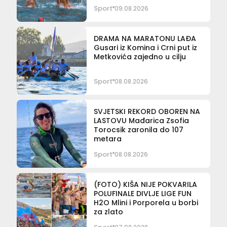
Sport
09.08.2026
DRAMA NA MARATONU LAĐA
Gusari iz Komina i Crni put iz
Metkovića zajedno u cilju
Sport
08.08.2026
SVJETSKI REKORD OBOREN NA
LASTOVU Mađarica Zsofia
Torocsik zaronila do 107
metara
Sport
08.08.2026
(FOTO) KIŠA NIJE POKVARILA
POLUFINALE DIVLJE LIGE FUN
H2O Mlini i Porporela u borbi
za zlato