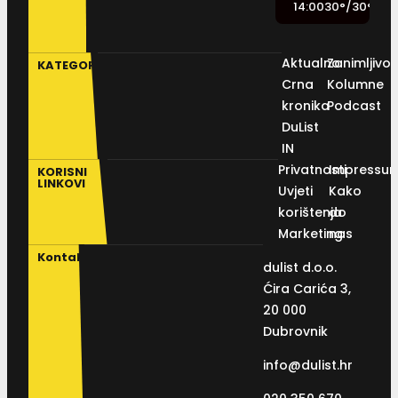
14:00
30
°
/
30
°
Aktualno
Zanimljivos
KATEGORIJE
Crna
Kolumne
kronika
Podcast
DuList
IN
Privatnosti
Impressu
KORISNI
LINKOVI
Uvjeti
Kako
korištenja
do
Marketing
nas
Kontakt
dulist d.o.o.
Ćira Carića 3,
20 000
Dubrovnik
info@dulist.hr