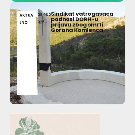
Sindikat vatrogasaca
09.08.2
AKTUA
podnosi DORH-u
026
LNO
prijavu zbog smrti
Gorana Komlenca