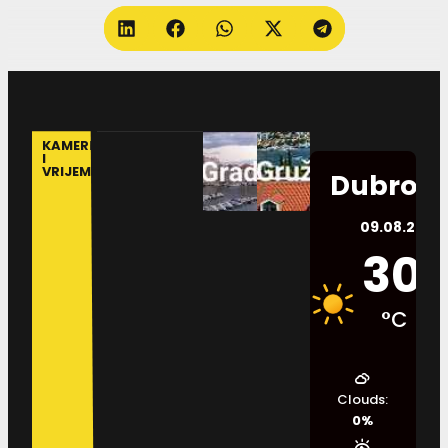
KAMERE
I
VRIJEME
Dubrovn
09.08.2026.
30
°C
Clouds:
0%