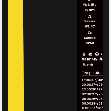
Visibility:
10 km
Sunrise:
05:47
Sunset:
19:58
7
56
1014
Km/h
%
mb
17:00
30
°
/
30
°
20:00
27
°
/
29
°
23:00
26
°
/
27
°
02:00
25
°
/
25
°
05:00
25
°
/
25
°
08:00
28
°
/
28
°
11:00
30
°
/
30
°