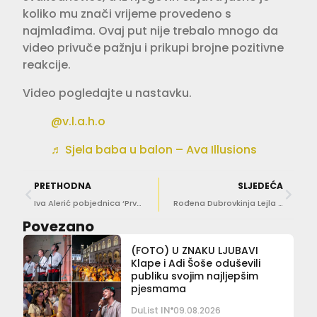
koliko mu znači vrijeme provedeno s
najmlađima. Ovaj put nije trebalo mnogo da
video privuče pažnju i prikupi brojne pozitivne
reakcije.
Video pogledajte u nastavku.
@v.l.a.h.o
♬ Sjela baba u balon – Ava Illusions
PRETHODNA
SLJEDEĆA
Iva Alerić pobjednica ‘Prvog pljeska’ na Grudi
Rođena Dubrovkinja Lejla Filipović uživa u Sarajevu: „Sarajevo u duši mi spavaš“
Povezano
(FOTO) U ZNAKU LJUBAVI
Klape i Adi Šoše oduševili
publiku svojim najljepšim
pjesmama
DuList IN
09.08.2026