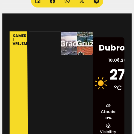
KAMERE
I
VRIJEME
Dubrovn
10.08.2026.
27
°C
Clouds:
0%
Visibility: