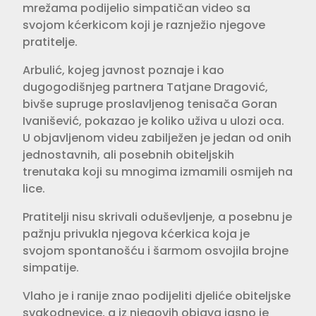
mrežama podijelio simpatičan video sa
svojom kćerkicom koji je raznježio njegove
pratitelje.
Arbulić, kojeg javnost poznaje i kao
dugogodišnjeg partnera Tatjane Dragović,
bivše supruge proslavljenog tenisača Goran
Ivanišević, pokazao je koliko uživa u ulozi oca.
U objavljenom videu zabilježen je jedan od onih
jednostavnih, ali posebnih obiteljskih
trenutaka koji su mnogima izmamili osmijeh na
lice.
Pratitelji nisu skrivali oduševljenje, a posebnu je
pažnju privukla njegova kćerkica koja je
svojom spontanošću i šarmom osvojila brojne
simpatije.
Vlaho je i ranije znao podijeliti djeliće obiteljske
svakodnevice, a iz njegovih objava jasno je