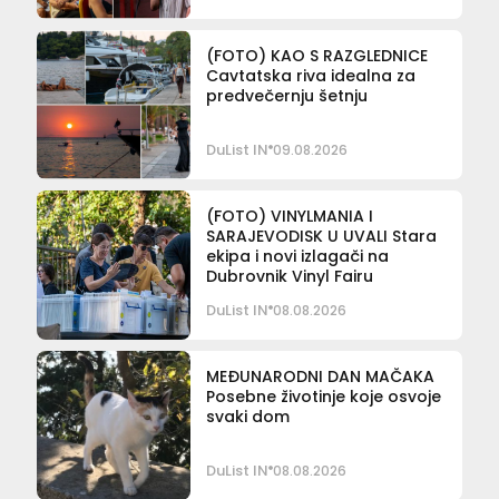
(FOTO) KAO S RAZGLEDNICE
Cavtatska riva idealna za
predvečernju šetnju
DuList IN
09.08.2026
(FOTO) VINYLMANIA I
SARAJEVODISK U UVALI Stara
ekipa i novi izlagači na
Dubrovnik Vinyl Fairu
DuList IN
08.08.2026
MEĐUNARODNI DAN MAČAKA
Posebne životinje koje osvoje
svaki dom
DuList IN
08.08.2026