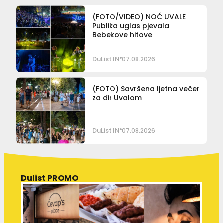
(FOTO/VIDEO) NOĆ UVALE
Publika uglas pjevala
Bebekove hitove
DuList IN
07.08.2026
(FOTO) Savršena ljetna večer
za đir Uvalom
DuList IN
07.08.2026
Dulist PROMO