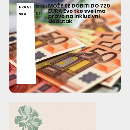
MOŽE SE DOBITI DO 720
10.08.2
HRVAT
EURA Evo tko sve ima
026
SKA
pravo na inkluzivni
dodatak