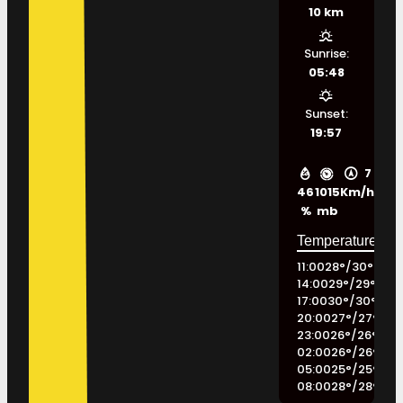
10 km
Sunrise:
05:48
Sunset:
19:57
7
46
1015
Km/h
%
mb
11:00
28
°
/
30
°
14:00
29
°
/
29
°
17:00
30
°
/
30
°
20:00
27
°
/
27
°
23:00
26
°
/
26
°
02:00
26
°
/
26
°
05:00
25
°
/
25
°
08:00
28
°
/
28
°