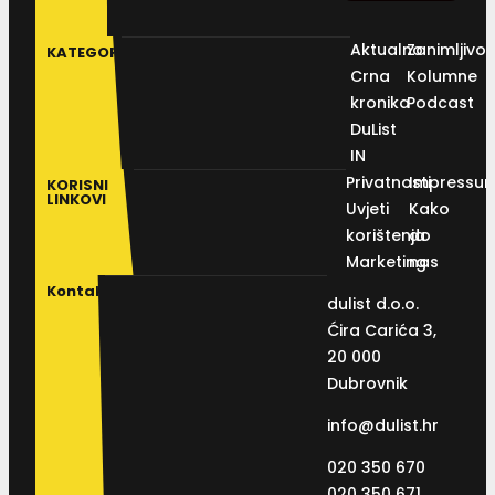
Aktualno
Zanimljivos
KATEGORIJE
Crna
Kolumne
kronika
Podcast
DuList
IN
Privatnosti
Impressu
KORISNI
LINKOVI
Uvjeti
Kako
korištenja
do
Marketing
nas
Kontakt
dulist d.o.o.
Ćira Carića 3,
20 000
Dubrovnik
info@dulist.hr
020 350 670
020 350 671