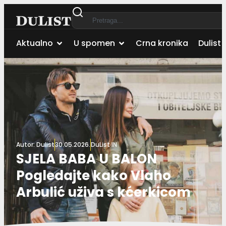
Aktualno
U spomen
Crna kronika
Dulist 
Autor:
Dulist
30.05.2026.
DuList IN
SJELA BABA U BALON
Pogledajte kako Vlaho
Arbulić uživa s kćerkicom