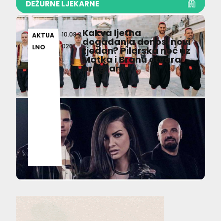
DEŽURNE LJEKARNE
Kakva ljetna
10.08.2
AKTUA
događanja donosi novi
026
LNO
tjedan? Pilarska noć uz
Matka i Branu otvara
program