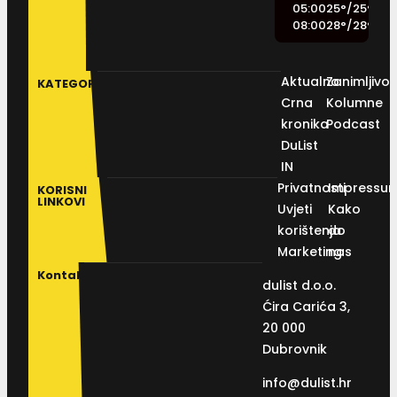
05:00
25
°
/
25
°
08:00
28
°
/
28
°
Aktualno
Zanimljivos
KATEGORIJE
Crna
Kolumne
kronika
Podcast
DuList
IN
Privatnosti
Impressu
KORISNI
LINKOVI
Uvjeti
Kako
korištenja
do
Marketing
nas
Kontakt
dulist d.o.o.
Ćira Carića 3,
20 000
Dubrovnik
info@dulist.hr