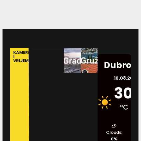
KAMERE
I
VRIJEME
Dubrovn
10.08.2026.
30
°C
Clouds:
0%