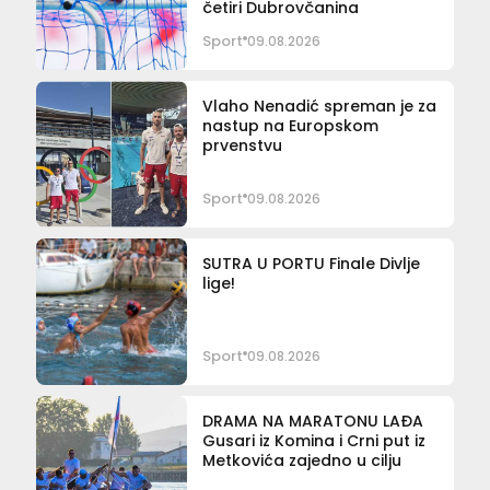
četiri Dubrovčanina
Sport
09.08.2026
Vlaho Nenadić spreman je za
nastup na Europskom
prvenstvu
Sport
09.08.2026
SUTRA U PORTU Finale Divlje
lige!
Sport
09.08.2026
DRAMA NA MARATONU LAĐA
Gusari iz Komina i Crni put iz
Metkovića zajedno u cilju