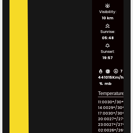
Visibility:
10 km
Sunrise:
05:48
Sunset:
19:57
7
44
1015
Km/h
%
mb
11:00
30
°
/
30
°
14:00
29
°
/
30
°
17:00
30
°
/
30
°
20:00
27
°
/
27
°
23:00
27
°
/
27
°
02:00
26
°
/
26
°