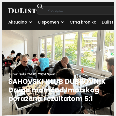
Aktualno
U spomen
Crna kronika
Dulist 
Autor:
Dulist
24.05.2024.
Sport
ŠAHOVSKI KLUB DUBROVNIK
Druga momčad Imotskog
poražena rezultatom 5:1