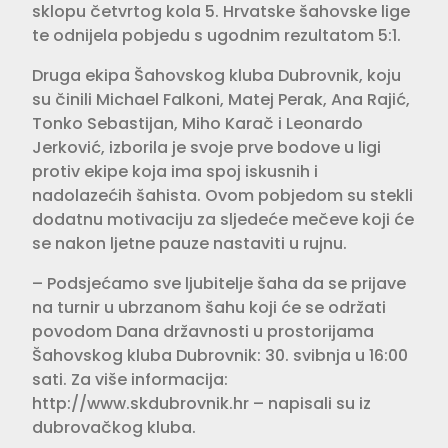
sklopu četvrtog kola 5. Hrvatske šahovske lige
te odnijela pobjedu s ugodnim rezultatom 5:1.
Druga ekipa Šahovskog kluba Dubrovnik, koju
su činili Michael Falkoni, Matej Perak, Ana Rajić,
Tonko Sebastijan, Miho Karač i Leonardo
Jerković, izborila je svoje prve bodove u ligi
protiv ekipe koja ima spoj iskusnih i
nadolazećih šahista. Ovom pobjedom su stekli
dodatnu motivaciju za sljedeće mečeve koji će
se nakon ljetne pauze nastaviti u rujnu.
– Podsjećamo sve ljubitelje šaha da se prijave
na turnir u ubrzanom šahu koji će se održati
povodom Dana državnosti u prostorijama
Šahovskog kluba Dubrovnik: 30. svibnja u 16:00
sati. Za više informacija:
http://www.skdubrovnik.hr – napisali su iz
dubrovačkog kluba.