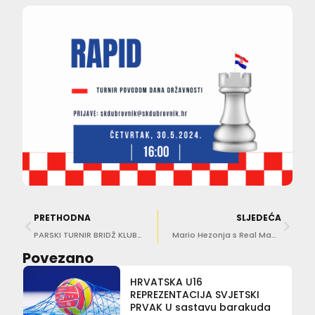
PRETHODNA
SLJEDEĆA
PARSKI TURNIR BRIDŽ KLUBA DUBROVNIK Najbolji igrači ovog tjedna su Elizabeta Pejdar i Nikša Karaman
Mario Hezonja s Real Madridom izborio finale Eurolige!
Povezano
HRVATSKA U16
REPREZENTACIJA SVJETSKI
PRVAK U sastavu barakuda