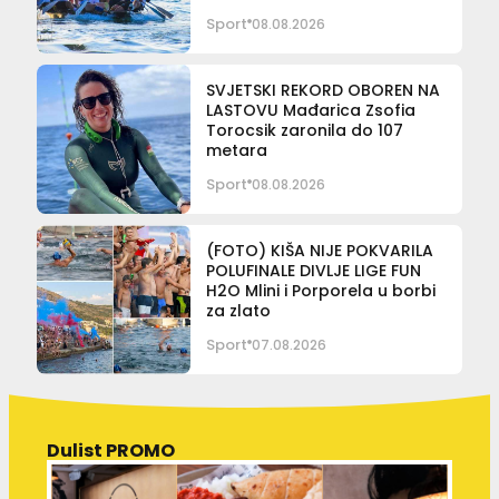
Sport
08.08.2026
SVJETSKI REKORD OBOREN NA
LASTOVU Mađarica Zsofia
Torocsik zaronila do 107
metara
Sport
08.08.2026
(FOTO) KIŠA NIJE POKVARILA
POLUFINALE DIVLJE LIGE FUN
H2O Mlini i Porporela u borbi
za zlato
Sport
07.08.2026
Dulist PROMO