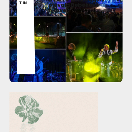
026
T IN
pjevala Bebekove
hitove