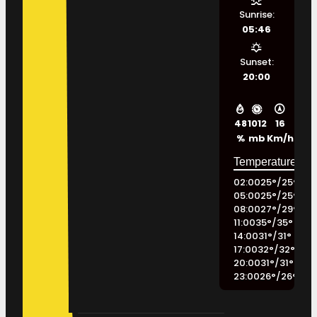
Sunrise:
05:46
Sunset:
20:00
48
1012
16
%
mb
Km/h
02:00
25
°
/
25
°
05:00
25
°
/
25
°
08:00
27
°
/
29
°
11:00
35
°
/
35
°
14:00
31
°
/
31
°
17:00
32
°
/
32
°
20:00
31
°
/
31
°
23:00
26
°
/
26
°