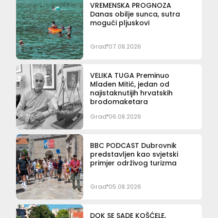
VREMENSKA PROGNOZA
Danas obilje sunca, sutra
mogući pljuskovi
Grad
07.08.2026
VELIKA TUGA Preminuo
Mladen Mitić, jedan od
najistaknutijih hrvatskih
brodomaketara
Grad
06.08.2026
BBC PODCAST Dubrovnik
predstavljen kao svjetski
primjer održivog turizma
Grad
05.08.2026
DOK SE SADE KOŠĆELE,