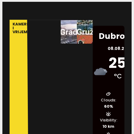
KAMERE
I
VRIJEME
Dubrovn
08.08.2026.
25
°C
Clouds:
60%
Visibility:
10 km