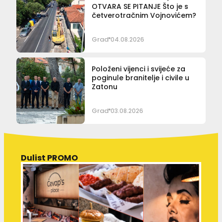
OTVARA SE PITANJE Što je s
četverotračnim Vojnovićem?
Grad
04.08.2026
Položeni vijenci i svijeće za
poginule branitelje i civile u
Zatonu
Grad
03.08.2026
Dulist PROMO