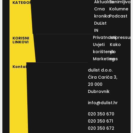
Aktualno
Zanimljivos
KATEGORIJE
Crna
Kolumne
kronika
Podcast
DuList
IN
Privatnosti
Impressu
KORISNI
LINKOVI
Uvjeti
Kako
korištenja
do
Marketing
nas
Kontakt
dulist d.o.o.
Ćira Carića 3,
20 000
Dubrovnik
info@dulist.hr
020 350 670
020 350 671
020 350 672