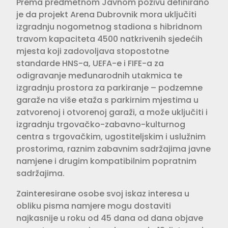
Prema predmetnom Javnom pozivu definirano
je da projekt Arena Dubrovnik mora uključiti
izgradnju nogometnog stadiona s hibridnom
travom kapaciteta 4500 natkrivenih sjedećih
mjesta koji zadovoljava stopostotne
standarde HNS-a, UEFA-e i FIFE-a za
odigravanje međunarodnih utakmica te
izgradnju prostora za parkiranje – podzemne
garaže na više etaža s parkirnim mjestima u
zatvorenoj i otvorenoj garaži, a može uključiti i
izgradnju trgovačko-zabavno-kulturnog
centra s trgovačkim, ugostiteljskim i uslužnim
prostorima, raznim zabavnim sadržajima javne
namjene i drugim kompatibilnim popratnim
sadržajima.
Zainteresirane osobe svoj iskaz interesa u
obliku pisma namjere mogu dostaviti
najkasnije u roku od 45 dana od dana objave