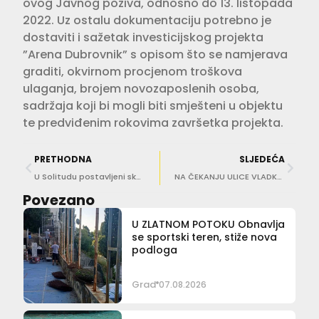
ovog Javnog poziva, odnosno do 13. listopada
2022. Uz ostalu dokumentaciju potrebno je
dostaviti i sažetak investicijskog projekta
”Arena Dubrovnik” s opisom što se namjerava
graditi, okvirnom procjenom troškova
ulaganja, brojem novozaposlenih osoba,
sadržaja koji bi mogli biti smješteni u objektu
te predviđenim rokovima završetka projekta.
PRETHODNA
SLJEDEĆA
U Solitudu postavljeni skalini za slabije pokretljive osobe
NA ČEKANJU ULICE VLADKA MAČEKA, MARKA MAROJICE… O financijama Grada ovise veća ulaganja u ceste
Povezano
U ZLATNOM POTOKU Obnavlja
se sportski teren, stiže nova
podloga
Grad
07.08.2026