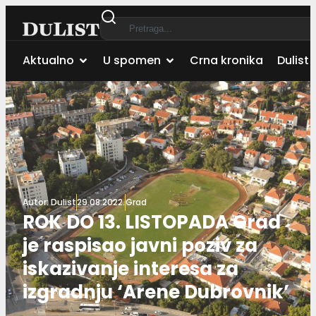
Aktualno
U spomen
Crna kronika
Dulist 
Autor:
Dulist
29.08.2022.
Grad
ROK DO 13. LISTOPADA Grad
je raspisao javni poziv za
iskazivanje interesa za
izgradnju ‘Arene Dubrovnik’