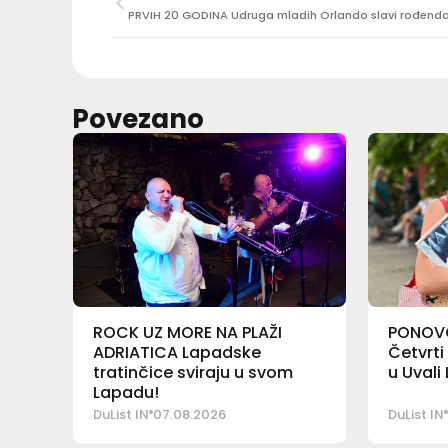
Povezano
ROCK UZ MORE NA PLAŽI
PONOVO
ADRIATICA Lapadske
Četvrti
tratinčice sviraju u svom
u Uvali
Lapadu!
DuList IN
07.08.2026
DuList IN