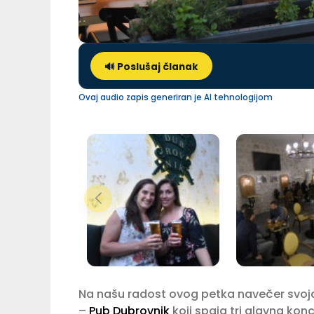
🔊 Poslušaj članak
Ovaj audio zapis generiran je AI tehnologijom
Na našu radost ovog petka navečer svoja j
–
Pub Dubrovnik
koji spaja tri glavna konc