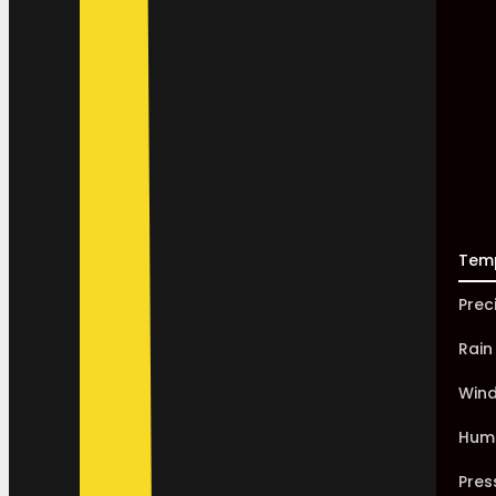
Tem
Prec
Rain
Win
Humi
Pres