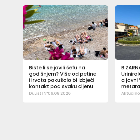
Biste li se javili šefu na
BIZARN
godišnjem? Više od petine
Urinira
Hrvata pokušalo bi izbjeći
a javni
kontakt pod svaku cijenu
metar
DuList IN
06.08.2026
Aktualno