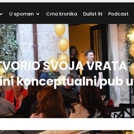
U spomen
Crna kronika
Dulist IN
Podcast
TVORIO SVOJA VRATA
edini konceptualni pub 