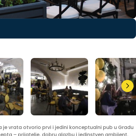
e vrata otvorio prvi i jedini konceptualni pub u Gradu
epta – prijatelje, dobru glazbu i jedinstven ambijent.