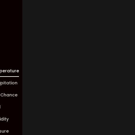
Visibility:
10 km
Sunrise:
05:45
Sunset:
20:01
perature
ipitation
 Chance
d
dity
sure