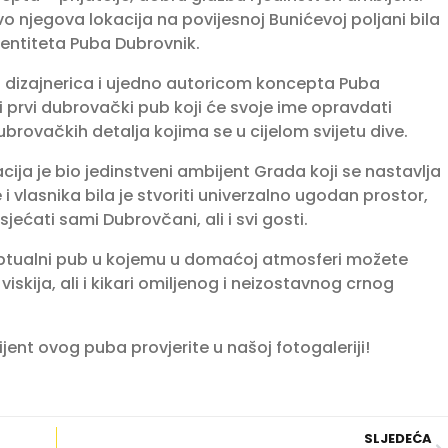
 njegova lokacija na povijesnoj Bunićevoj poljani bila
dentiteta Puba Dubrovnik.
ih dizajnerica i ujedno autoricom koncepta Puba
iti prvi dubrovački pub koji će svoje ime opravdati
rovačkih detalja kojima se u cijelom svijetu dive.
acija je bio jedinstveni ambijent Grada koji se nastavlja
i vlasnika bila je stvoriti univerzalno ugodan prostor,
ćati sami Dubrovčani, ali i svi gosti.
eptualni pub u kojemu u domaćoj atmosferi možete
skija, ali i kikari omiljenog i neizostavnog crnog
jent ovog puba provjerite u našoj fotogaleriji!
SLJEDEĆA