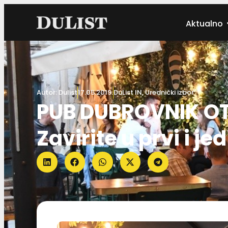
Aktualno
Autor:
Dulist
17.05.2019.
DuList IN
,
Urednički izbor
PUB DUBROVNIK O
Zavirite u prvi i j