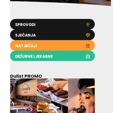
SPROVODI
SJEĆANJA
NATJEČAJI
DEŽURNE LJEKARNE
Dulist PROMO