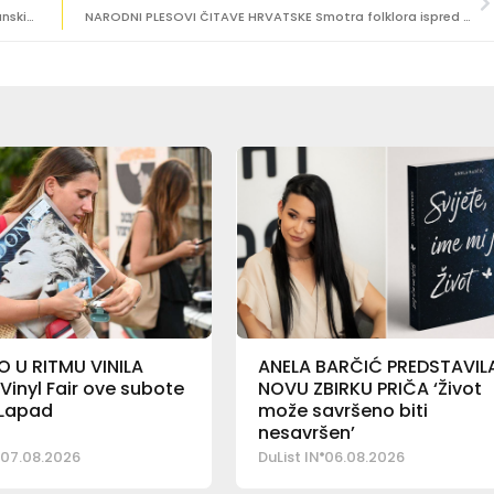
PRVIH 20 GODINA Udruga mladih Orlando slavi rođendanskim koncertima
NARODNI PLESOVI ČITAVE HRVATSKE Smotra folklora ispred crkve. sv. Vlaha
 U RITMU VINILA
ANELA BARČIĆ PREDSTAVIL
 Vinyl Fair ove subote
NOVU ZBIRKU PRIČA ‘Život
 Lapad
može savršeno biti
nesavršen’
07.08.2026
DuList IN
06.08.2026