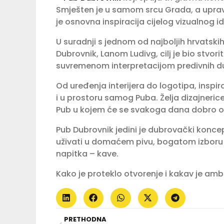
Smješten je u samom srcu Grada, a upravo
je osnovna inspiracija cijelog vizualnog i
U suradnji s jednom od najboljih hrvatsk
Dubrovnik, Lanom Ludivg, cilj je bio stvor
suvremenom interpretacijom predivnih dub
Od uređenja interijera do logotipa, inspir
i u prostoru samog Puba. Želja dizajnerice 
Pub u kojem će se svakoga dana dobro osje
Pub Dubrovnik jedini je dubrovački konc
uživati u domaćem pivu, bogatom izboru vi
napitka – kave.
Kako je proteklo otvorenje i kakav je ambi
PRETHODNA