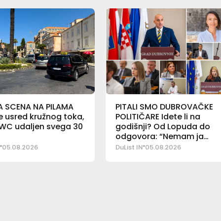
A SCENA NA PILAMA
PITALI SMO DUBROVAČKE
le usred kružnog toka,
POLITIČARE Idete li na
 WC udaljen svega 30
godišnji? Od Lopuda do
a
odgovora: “Nemam ja
godišnjeg”
05.08.2026
DuList IN
05.08.2026