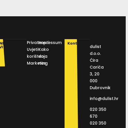
Privatnosti
Impressum
NI
Kontakt
dulist
VI
Uvjeti
Kako
d.o.o.
korištenja
do
Ćira
Marketing
nas
Carića
3, 20
000
Dubrovnik
info@dulist.hr
020 350
670
020 350