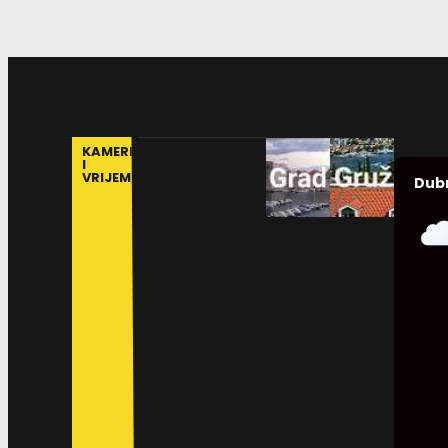
KAMERE
I
VRIJEME
Dub