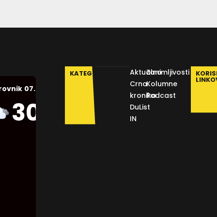
Aktualno
Zanimljivosti
KATEGORIJE
KORIS
LINKO
Crna
Kolumne
07.08.2026.
rovnik
kronika
Podcast
Humidity:
30
°C
DuList
45 %
IN
Pressure:
1011 mb
Wind:
13
Km/h
Clouds:
90%