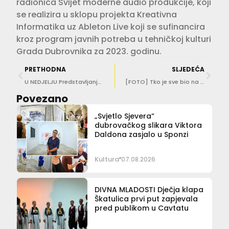
radionica Svijet moderne audio produkcije, koji
se realizira u sklopu projekta Kreativna
Informatika uz Ableton Live koji se sufinancira
kroz program javnih potreba u tehničkoj kulturi
Grada Dubrovnika za 2023. godinu.
PRETHODNA
SLJEDEĆA
U NEDJELJU Predstavljanje umjetničke instalacije ‘Jaslice u Galeriji’
[FOTO] Tko je sve bio na premijeri ‘Kraljice’ u teatru?
Povezano
„Svjetlo Sjevera“
dubrovačkog slikara Viktora
Daldona zasjalo u Sponzi
Kultura
07.08.2026
DIVNA MLADOSTI Dječja klapa
Škatulica prvi put zapjevala
pred publikom u Cavtatu