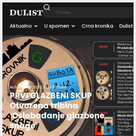
Aktualno
U spomen
Crna kronika
Dulist 
Autor:
Dulist
02.12.2023.
Kultura
PRVI GLAZBENI SKUP
Otvorena tribina
‘Oslobađanje glazbene
snage’