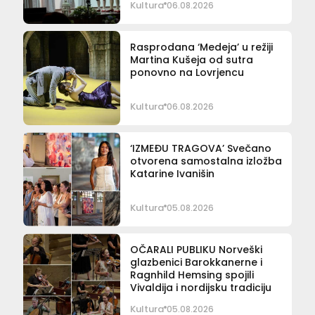
Kultura
06.08.2026
Rasprodana ‘Medeja’ u režiji
Martina Kušeja od sutra
ponovno na Lovrjencu
Kultura
06.08.2026
‘IZMEĐU TRAGOVA’ Svečano
otvorena samostalna izložba
Katarine Ivanišin
Kultura
05.08.2026
OČARALI PUBLIKU Norveški
glazbenici Barokkanerne i
Ragnhild Hemsing spojili
Vivaldija i nordijsku tradiciju
Kultura
05.08.2026