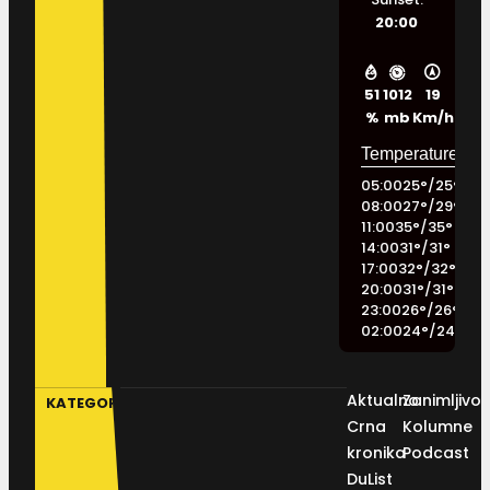
20:00
51
1012
19
%
mb
Km/h
05:00
25
°
/
25
°
08:00
27
°
/
29
°
11:00
35
°
/
35
°
14:00
31
°
/
31
°
17:00
32
°
/
32
°
20:00
31
°
/
31
°
23:00
26
°
/
26
°
02:00
24
°
/
24
°
Aktualno
Zanimljivos
KATEGORIJE
Crna
Kolumne
kronika
Podcast
DuList