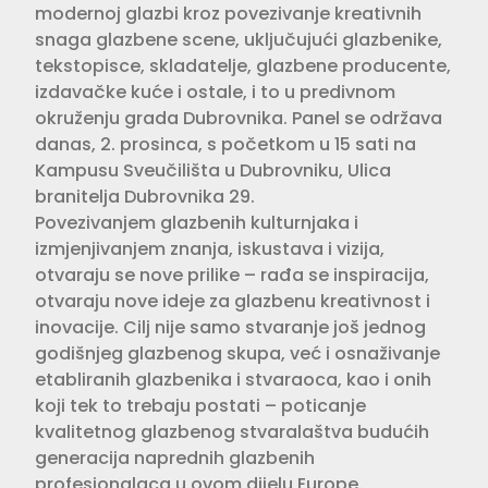
modernoj glazbi kroz povezivanje kreativnih
snaga glazbene scene, uključujući glazbenike,
tekstopisce, skladatelje, glazbene producente,
izdavačke kuće i ostale, i to u predivnom
okruženju grada Dubrovnika. Panel se održava
danas, 2. prosinca, s početkom u 15 sati na
Kampusu Sveučilišta u Dubrovniku, Ulica
branitelja Dubrovnika 29.
Povezivanjem glazbenih kulturnjaka i
izmjenjivanjem znanja, iskustava i vizija,
otvaraju se nove prilike – rađa se inspiracija,
otvaraju nove ideje za glazbenu kreativnost i
inovacije. Cilj nije samo stvaranje još jednog
godišnjeg glazbenog skupa, već i osnaživanje
etabliranih glazbenika i stvaraoca, kao i onih
koji tek to trebaju postati – poticanje
kvalitetnog glazbenog stvaralaštva budućih
generacija naprednih glazbenih
profesionalaca u ovom dijelu Europe.