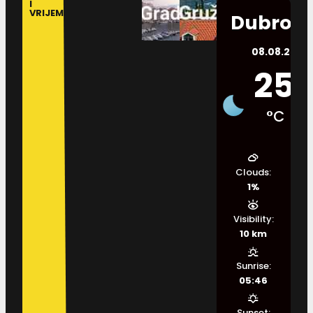
I
VRIJEME
Dubrovn
08.08.2026.
25
°C
Clouds:
1%
Visibility:
10 km
Sunrise:
05:46
Sunset: