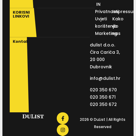
IN
Privatnosti
Impressu
KORISNI
LINKOVI
Uvjeti
Kako
korištenja
do
Marketing
nas
Kontakt
dulist d.o.o.
Ćira Carića 3,
20 000
Dubrovnik
info@dulist.hr
020 350 670
020 350 671
020 350 672
2026 © DuList | All Rights
Reserved