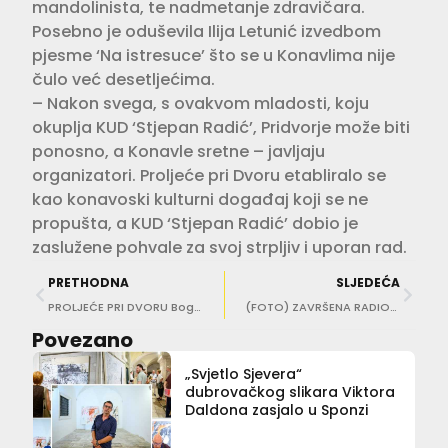
mandolinista, te nadmetanje zdravičara.
Posebno je oduševila Ilija Letunić izvedbom
pjesme ‘Na istresuce’ što se u Konavlima nije
čulo već desetljećima.
– Nakon svega, s ovakvom mladosti, koju
okuplja KUD ‘Stjepan Radić’, Pridvorje može biti
ponosno, a Konavle sretne – javljaju
organizatori. Proljeće pri Dvoru etabliralo se
kao konavoski kulturni događaj koji se ne
propušta, a KUD ‘Stjepan Radić’ dobio je
zaslužene pohvale za svoj strpljiv i uporan rad.
PRETHODNA
SLJEDEĆA
PROLJEĆE PRI DVORU Bogati glazbeno-plesni program KUD-a ‘Stjepan Radić’
(FOTO) ZAVRŠENA RADIONICA DUBROVAČKIH MUZEJA U Revelinu izrađivali i ukrašavali glinene posude
Povezano
„Svjetlo Sjevera“
dubrovačkog slikara Viktora
Daldona zasjalo u Sponzi