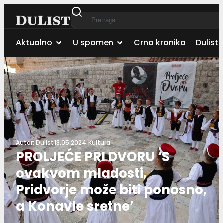
Aktualno
U spomen
Crna kronika
Dulist 
Autor:
Dulist
13.05.2024.
Kultura
PROLJEĆE PRI DVORU ‘S
ovakvom mladosti,
Pridvorje može biti ponosno,
a Konavle sretne’