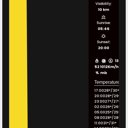
Visibility:
10 km
Sunrise:
05:46
Sunset:
20:00
13
52
1012
Km/h
%
mb
17:00
28
°
/
30
°
20:00
28
°
/
29
°
23:00
27
°
/
27
°
02:00
26
°
/
26
°
05:00
25
°
/
25
°
08:00
28
°
/
28
°
11:00
31
°
/
31
°