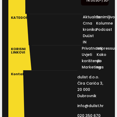
14:00
30
°
/
30
°
Aktualno
Zanimljivos
KATEGORIJE
Crna
Kolumne
kronika
Podcast
DuList
IN
Privatnosti
Impressu
KORISNI
LINKOVI
Uvjeti
Kako
korištenja
do
Marketing
nas
Kontakt
dulist d.o.o.
Ćira Carića 3,
20 000
Dubrovnik
info@dulist.hr
020 350 670