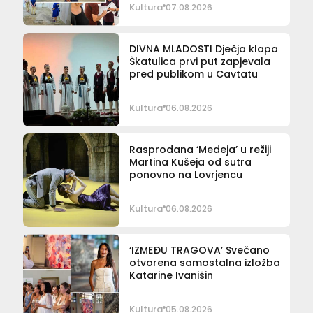
Kultura
07.08.2026
DIVNA MLADOSTI Dječja klapa
Škatulica prvi put zapjevala
pred publikom u Cavtatu
Kultura
06.08.2026
Rasprodana ‘Medeja’ u režiji
Martina Kušeja od sutra
ponovno na Lovrjencu
Kultura
06.08.2026
‘IZMEĐU TRAGOVA’ Svečano
otvorena samostalna izložba
Katarine Ivanišin
Kultura
05.08.2026