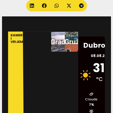
KAMERE
I
VRIJEME
Dubrovn
08.08.2026.
31
°C
Clouds:
7%