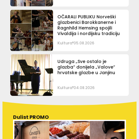
OČARALI PUBLIKU Norveški
glazbenici Barokkanerne i
Ragnhild Hemsing spojili
Vivaldija i nordijsku tradiciju
Kultura
05.08.2026
Udruga „Sve ostalo je
glazba“ donijela „Valove“
hrvatske glazbe u Janjinu
Kultura
04.08.2026
Dulist PROMO