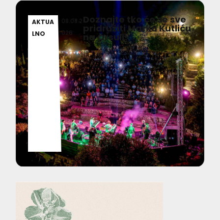
Doznajte tko će se sve
08.08.2
AKTUA
pridružiti Marku Kutliću
026
LNO
na Orsuli!