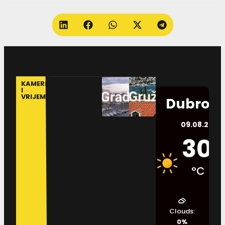
KAMERE
I
VRIJEME
Dubrovn
09.08.2026.
30
°C
Clouds:
0%