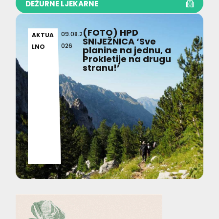
DEŽURNE LJEKARNE
(FOTO) HPD
09.08.2
AKTUA
SNIJEŽNICA ‘Sve
026
LNO
planine na jednu, a
Prokletije na drugu
stranu!’