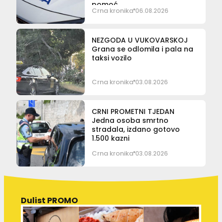
pomoć
Crna kronika
06.08.2026
NEZGODA U VUKOVARSKOJ
Grana se odlomila i pala na
taksi vozilo
Crna kronika
03.08.2026
CRNI PROMETNI TJEDAN
Jedna osoba smrtno
stradala, izdano gotovo
1.500 kazni
Crna kronika
03.08.2026
Dulist PROMO