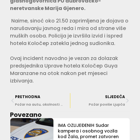
glasnogovornica PU dubrovačko-
neretvanske Marija Gjenero.
Naime, sinoć oko 21.50 zaprimljena je dojava o
narušavanju javnog reda i mira od strane više
muških osoba. Policija je izvršila izvid i ispred
hotela Koločep zatekla jednog sudionika.
Ovaj incident navodno je vezan za dolazak
predsjednika Uprave hotela Koločep Guya
Maranzane na otok nakon pet mjeseci
izbivanja.
PRETHODNA
SLJEDEĆA
Požar na autu, okolnosti nepoznate
Požar poviše Ljupča
Povezano
IMA OZLIJEĐENIH Sudar
kampera i osobnog vozila
kod Žala, promet zatvoren