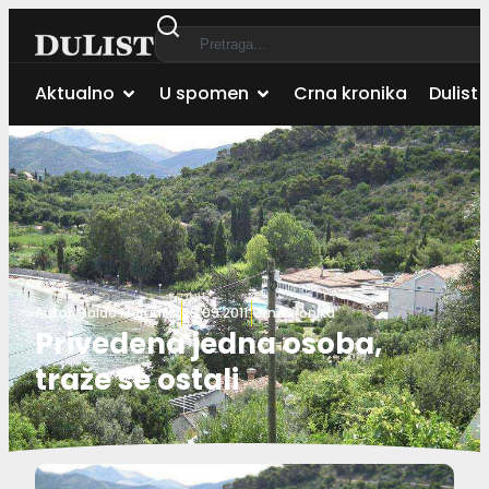
Aktualno
U spomen
Crna kronika
Dulist 
Autor:
Baldo Marunčić
29.09.2011.
Crna kronika
Privedena jedna osoba,
traže se ostali