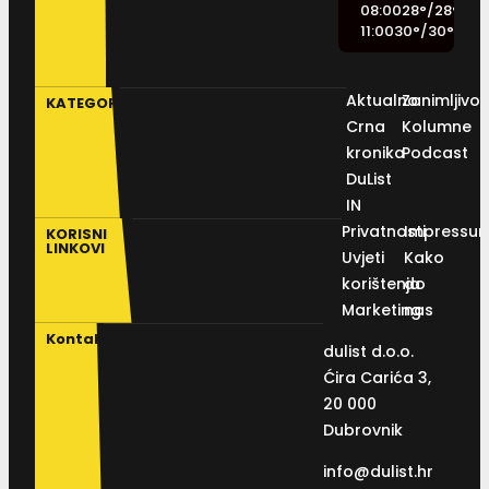
08:00
28
°
/
28
°
11:00
30
°
/
30
°
Aktualno
Zanimljivos
KATEGORIJE
Crna
Kolumne
kronika
Podcast
DuList
IN
Privatnosti
Impressu
KORISNI
LINKOVI
Uvjeti
Kako
korištenja
do
Marketing
nas
Kontakt
dulist d.o.o.
Ćira Carića 3,
20 000
Dubrovnik
info@dulist.hr