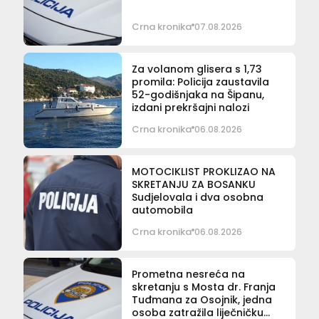
Crna kronika
07.08.2026
Za volanom glisera s 1,73
promila: Policija zaustavila
52-godišnjaka na Šipanu,
izdani prekršajni nalozi
Crna kronika
06.08.2026
MOTOCIKLIST PROKLIZAO NA
SKRETANJU ZA BOSANKU
Sudjelovala i dva osobna
automobila
Crna kronika
06.08.2026
Prometna nesreća na
skretanju s Mosta dr. Franja
Tuđmana za Osojnik, jedna
osoba zatražila liječničku