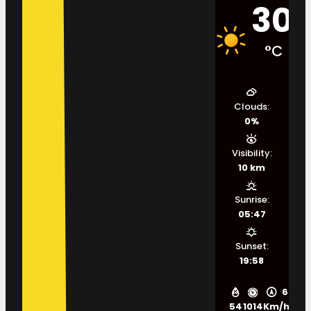
30
°C
Clouds:
0%
Visibility:
10 km
Sunrise:
05:47
Sunset:
19:58
6
54
1014
Km/h