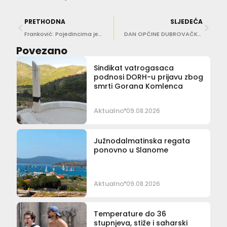
PRETHODNA
SLJEDEĆA
Franković: Pojedincima je važnije blještavilo kamena od onoga što se zanemarivalo više desetljeća
DAN OPĆINE DUBROVAČKO PRIMORJE Nikola Knežić: Projekti se lakše realiziraju sa stabilnom većinom
Povezano
Sindikat vatrogasaca
podnosi DORH-u prijavu zbog
smrti Gorana Komlenca
Aktualno
09.08.2026
Južnodalmatinska regata
ponovno u Slanome
Aktualno
09.08.2026
Temperature do 36
stupnjeva, stiže i saharski