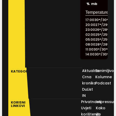
%
mb
17:00
30
°
/
30
°
20:00
27
°
/
29
°
23:00
26
°
/
28
°
02:00
25
°
/
25
°
05:00
25
°
/
25
°
08:00
28
°
/
28
°
11:00
30
°
/
30
°
14:00
30
°
/
30
°
Aktualno
Zanimljivos
KATEGORIJE
Crna
Kolumne
kronika
Podcast
DuList
IN
Privatnosti
Impressu
KORISNI
LINKOVI
Uvjeti
Kako
korištenja
do