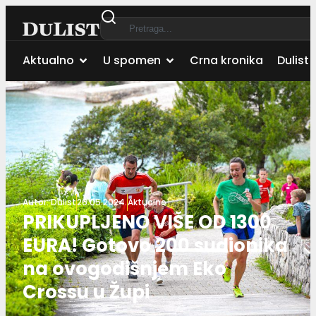
Aktualno
U spomen
Crna kronika
Dulist 
Autor:
Dulist
26.05.2024.
Aktualno
PRIKUPLJENO VIŠE OD 1300
EURA! Gotovo 200 sudionika
na ovogodišnjem Eko
Crossu u Župi