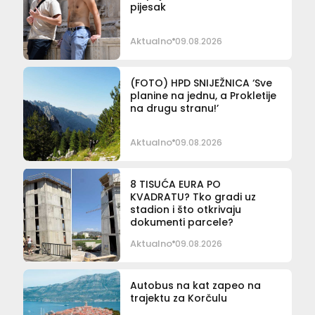
pijesak
Aktualno
09.08.2026
(FOTO) HPD SNIJEŽNICA ‘Sve
planine na jednu, a Prokletije
na drugu stranu!’
Aktualno
09.08.2026
8 TISUĆA EURA PO
KVADRATU? Tko gradi uz
stadion i što otkrivaju
dokumenti parcele?
Aktualno
09.08.2026
Autobus na kat zapeo na
trajektu za Korčulu