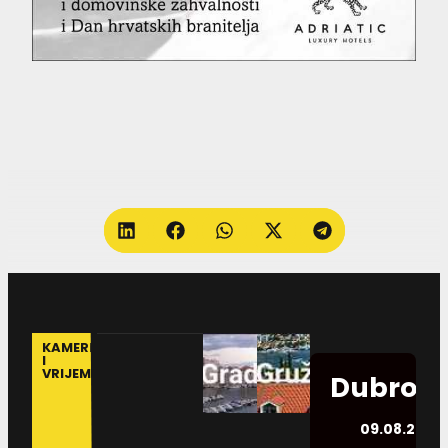
KAMERE
I
VRIJEME
Dubrovn
09.08.2026.