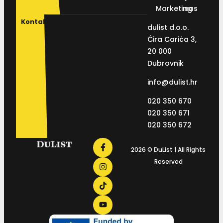
Marketing
nas
Kontakt
dulist d.o.o.
Ćira Carića 3,
20 000
Dubrovnik
info@dulist.hr
020 350 670
020 350 671
020 350 672
2026 © DuList | All Rights
Reserved