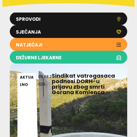
SPROVODI
SJEĆANJA
NATJEČAJI
DEŽURNE LJEKARNE
Sindikat vatrogasaca
09.08.2
AKTUA
podnosi DORH-u
026
LNO
prijavu zbog smrti
Gorana Komlenca