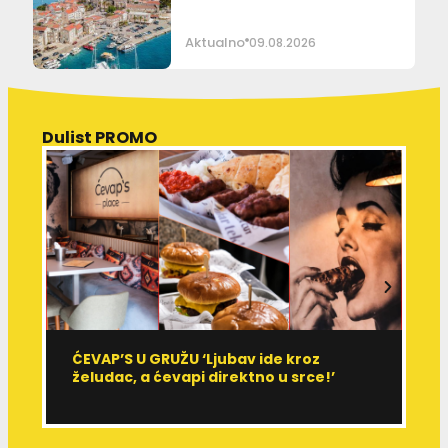
Aktualno
09.08.2026
Dulist PROMO
ĆEVAP’S U GRUŽU ‘Ljubav ide kroz
V
želudac, a ćevapi direktno u srce!’
d