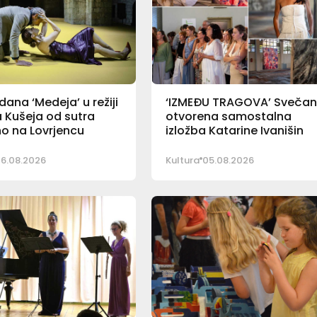
ana ‘Medeja’ u režiji
‘IZMEĐU TRAGOVA’ Sveča
 Kušeja od sutra
otvorena samostalna
o na Lovrjencu
izložba Katarine Ivanišin
6.08.2026
Kultura
05.08.2026