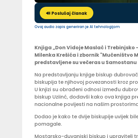
🔊 Poslušaj članak
Ovaj audio zapis generiran je AI tehnologijom
Knjiga „Don Vidoje Maslać i Trebinjsko 
Milenka Krešića i zbornik "Mučeništvo 
predstavljene su večeras u Samostanu 
Na predstavljanju knjige biskup dubrovač
biskupija te njihovoj povezanosti kroz pro
U knjizi su obrađeni odnosi između dubrov
biskup Uziinć, dodavši kako ova knjiga pre
nacionalne povijesti na našim prostorima
Dodao je kako te dvije biskupije uvijek 
pomagale.
Mostarsko-duvanjski biskup i upravitelj 