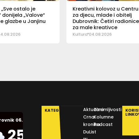
„Sve ostalo je
Kreativni kolovoz u Centru
 donijela „Valove“
za djecu, mlade i obitelj
e glazbe u Janjinu
Dubrovnik: Četiri radionic
za male kreativce
4.08.2026
Kultura
04.08.2026
Aktualno
Zanimljivosti
KATEGORIJE
KORIS
LINKO
Crna
Kolumne
06.08.2026.
rovnik
kronika
Podcast
Humidity:
25
°C
DuList
54 %