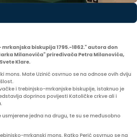
– mrkanjska biskupija 1795.-1862." autora don
Marka Milanovića" priređivača Petra Milanovića,
Svete Klare.
ki mons. Mate Uzinić osvrnuo se na odnose ovih dviju
šlost.
ačke i trebinjsko-mrkanjske biskupije, istaknuo je
dstavlja doprinos povijesti Katoličke crkve ali i
.
bile usmjerene jedna na drugu, te su se međusobno
trebinjsko-mrkanski mons. Ratko Perić osvrnuo se na