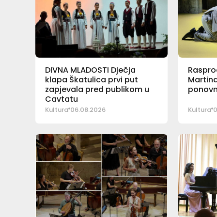
DIVNA MLADOSTI Dječja
Rasprod
klapa Škatulica prvi put
Martina
zapjevala pred publikom u
ponovn
Cavtatu
Kultura
06.08.2026
Kultura
0