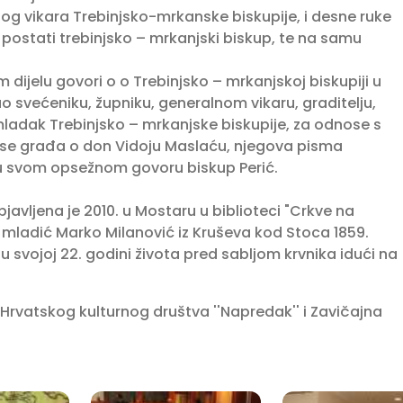
nog vikara Trebinjsko-mrkanske biskupije, i desne ruke
 postati trebinjsko – mrkanjski biskup, te na samu
 dijelu govori o o Trebinjsko – mrkanjskoj biskupiji u
ao svećeniku, župniku, generalnom vikaru, graditelju,
omladak Trebinjsko – mrkanjske biskupije, za odnose s
i se građa o don Vidoju Maslaću, njegova pisma
e u svom opsežnom govoru biskup Perić.
avljena je 2010. u Mostaru u biblioteci "Crkve na
, mladić Marko Milanović iz Kruševa kod Stoca 1859.
u svojoj 22. godini života pred sabljom krvnika idući na
Hrvatskog kulturnog društva ''Napredak'' i Zavičajna