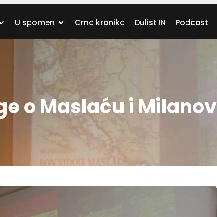
U spomen
Crna kronika
Dulist IN
Podcast
ge o Maslaću i Milano