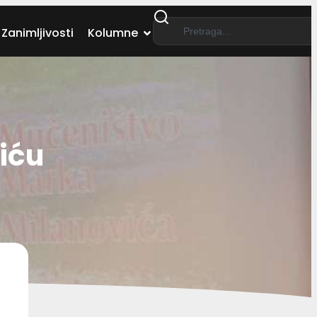
Zanimljivosti
Kolumne
viću