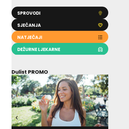
SPROVODI
SJEĆANJA
NATJEČAJI
DEŽURNE LJEKARNE
Dulist PROMO