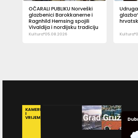
OČARALI PUBLIKU Norveški
Udruga 
glazbenici Barokkanerne i
glazba“
Ragnhild Hemsing spojili
hrvatsk
Vivaldija i nordijsku tradiciju
Kultura
05.08.2026
Kultura
0
KAMERE
I
VRIJEME
Dub