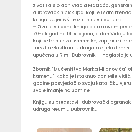
život i djelo don Vidoja Maslaća, general
dubrovačkih biskupa, koji je i sam trebao
knjigu ocijenivši je iznimno vrijednom.
– Ovo je vrijedna knjiga koja u svom prvom
70-ak godina 19. stoljeća, o don Vidoju k
koji se brinuo za svećenike, župljane i p
turskim vlastima. U drugom dijelu donos
upućena u Rim i Dubrovnik – naglasio j
Zbornik "Mučeništvo Marka Milanovića" obj
kamenu". Kako je istaknuo don Mile Vidić
godine posvjedočio svoju katoličku vjeru 
svoje imanje na Somine.
Knjigu su predstavili dubrovački ogranak 
udruga Neum u Dubrovniku.