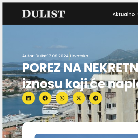
Aktualno
Autor:
Dulist
17.09.2024.
Hrvatska
POREZ NA NEKRETNI
iznosu koji će na