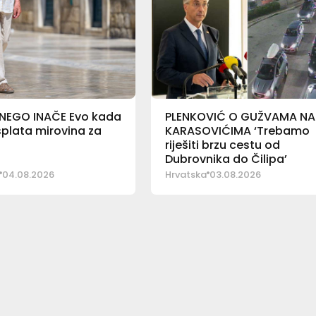
 NEGO INAČE Evo kada
PLENKOVIĆ O GUŽVAMA NA
splata mirovina za
KARASOVIĆIMA ‘Trebamo
riješiti brzu cestu od
Dubrovnika do Čilipa’
04.08.2026
Hrvatska
03.08.2026