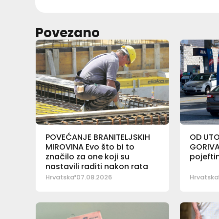
Povezano
POVEĆANJE BRANITELJSKIH
OD UTO
MIROVINA Evo što bi to
GORIVA
značilo za one koji su
pojeftin
nastavili raditi nakon rata
Hrvatska
07.08.2026
Hrvatska