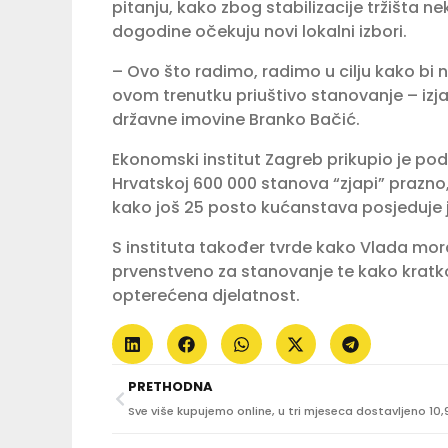
pitanju, kako zbog stabilizacije tržišta n
dogodine očekuju novi lokalni izbori.
– Ovo što radimo, radimo u cilju kako bi
ovom trenutku priuštivo stanovanje – izjav
državne imovine Branko Bačić.
Ekonomski institut Zagreb prikupio je pod
Hrvatskoj 600 000 stanova “zjapi” prazno,
kako još 25 posto kućanstava posjeduje j
S instituta također tvrde kako Vlada mora
prvenstveno za stanovanje te kako kratko
opterećena djelatnost.
PRETHODNA