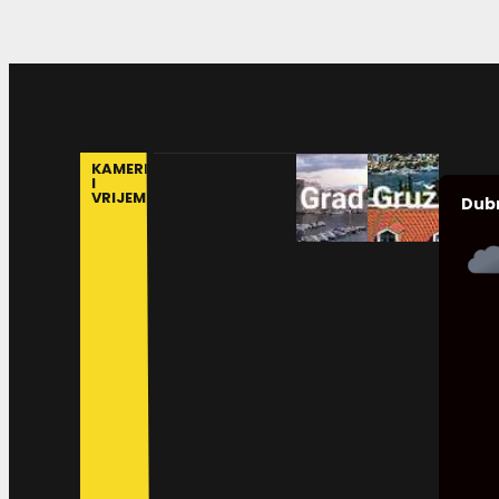
KAMERE
I
VRIJEME
Dub