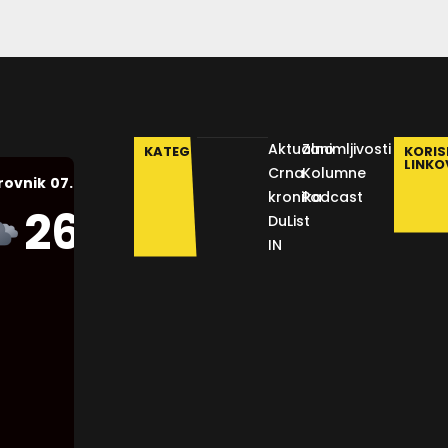
Aktualno
Zanimljivosti
KATEGORIJE
KORIS
LINKO
Crna
Kolumne
07.08.2026.
rovnik
kronika
Podcast
Humidity:
26
°C
DuList
44 %
IN
Pressure:
1012 mb
Wind:
14
Km/h
Clouds:
100%