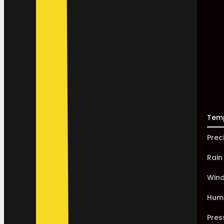
Tem
Prec
Rain
Win
Humi
Pres