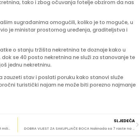
ekretnina, tako i zbog očuvanja fotelje obzirom da nas
 našim sugrađanima omogućili, koliko je to moguće, u
io je ministar prostornog uređenja, graditeljstva i
atke o stanju tržišta nekretnina te doznaje kako u
 dok se 40 posto nekretnina ne služi za stanovanje te
oš jednu nekretninu.
 zauzeti stav i poslati poruku kako stanovi služe
ročni turistički najam ne može biti porezno najmanje
SLJEDEĆA
Sve više kupujemo online, u tri mjeseca dostavljeno 10,9 milijuna paketa!
DOBRA VIJEST ZA SAKUPLJAČE BOCA Naknada sa 7 raste na 10 centi