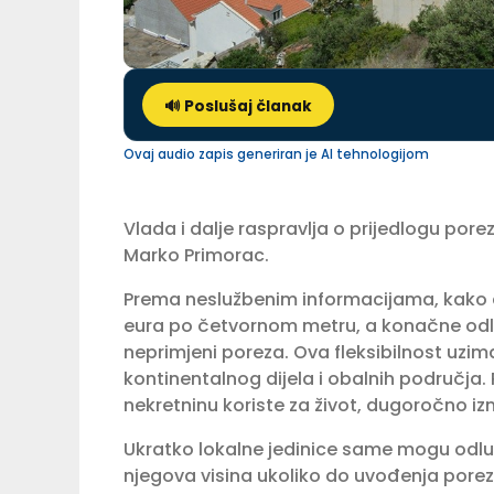
🔊 Poslušaj članak
Ovaj audio zapis generiran je AI tehnologijom
Vlada i dalje raspravlja o prijedlogu pore
Marko Primorac.
Prema neslužbenim informacijama, kako
eura po četvornom metru, a konačne odluk
neprimjeni poreza. Ova fleksibilnost uzima
kontinentalnog dijela i obalnih područja. 
nekretninu koriste za život, dugoročno izn
Ukratko lokalne jedinice same mogu odlučiti
njegova visina ukoliko do uvođenja porez