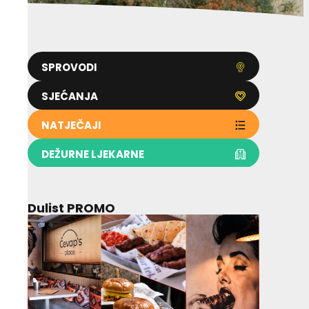
SPROVODI
SJEĆANJA
NATJEČAJI
DEŽURNE LJEKARNE
Dulist PROMO