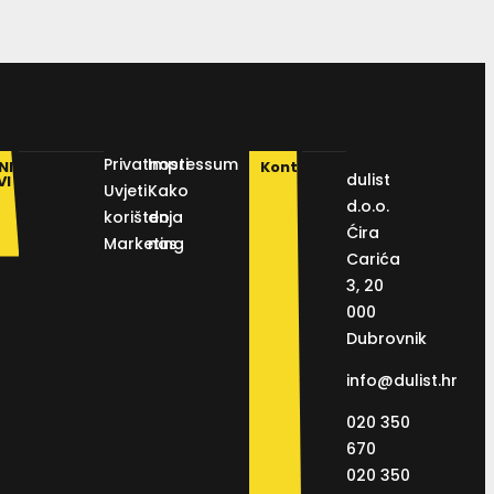
Privatnosti
Impressum
NI
Kontakt
dulist
VI
Uvjeti
Kako
d.o.o.
korištenja
do
Ćira
Marketing
nas
Carića
3, 20
000
Dubrovnik
info@dulist.hr
020 350
670
020 350