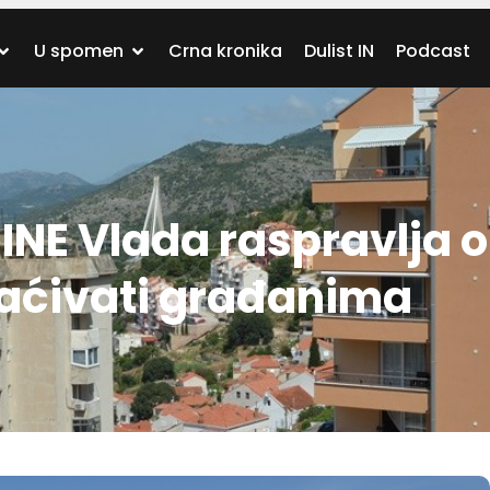
U spomen
Crna kronika
Dulist IN
Podcast
NE Vlada raspravlja o
plaćivati građanima