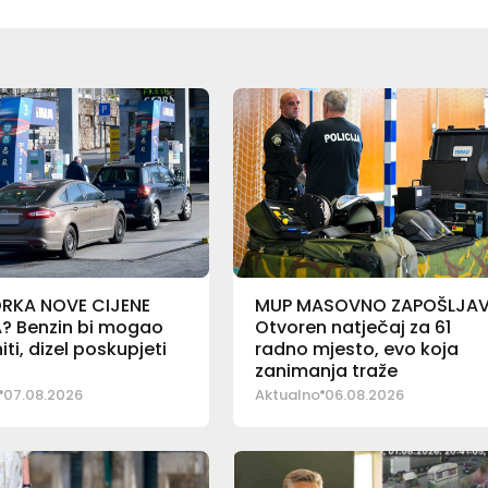
RKA NOVE CIJENE
MUP MASOVNO ZAPOŠLJAV
? Benzin bi mogao
Otvoren natječaj za 61
iti, dizel poskupjeti
radno mjesto, evo koja
zanimanja traže
07.08.2026
Aktualno
06.08.2026