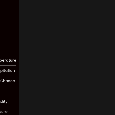
Visibility:
10 km
Sunrise:
05:45
Sunset:
20:01
perature
ipitation
 Chance
d
dity
sure