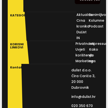
Aktualno
Zanimljivos
KATEGORIJE
Crna
Kolumne
kronika
Podcast
DuList
IN
Privatnosti
Impressu
KORISNI
LINKOVI
Uvjeti
Kako
korištenja
do
Marketing
nas
Kontakt
dulist d.o.o.
Ćira Carića 3,
20 000
Dubrovnik
info@dulist.hr
020 350 670