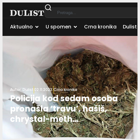
Aktualno
U spomen
Crna kronika
Dulist 
Autor:
Dulist
02.11.2023.
Crna kronika
Policija kod sedam osoba
pronašla ‘travu’, hašiš,
chrystal-meth…