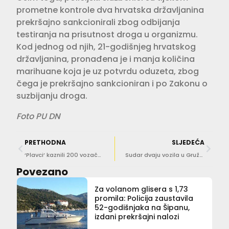
prometne kontrole dva hrvatska državljanina
prekršajno sankcionirali zbog odbijanja
testiranja na prisutnost droga u organizmu.
Kod jednog od njih, 21-godišnjeg hrvatskog
državljanina, pronađena je i manja količina
marihuane koja je uz potvrdu oduzeta, zbog
čega je prekršajno sankcioniran i po Zakonu o
suzbijanju droga.
Foto PU DN
PRETHODNA
SLJEDEĆA
‘Plavci’ kaznili 200 vozača zbog prekoračenja brzine
Sudar dvaju vozila u Gružu, nastala materijalna šteta
Povezano
Za volanom glisera s 1,73
promila: Policija zaustavila
52-godišnjaka na Šipanu,
izdani prekršajni nalozi