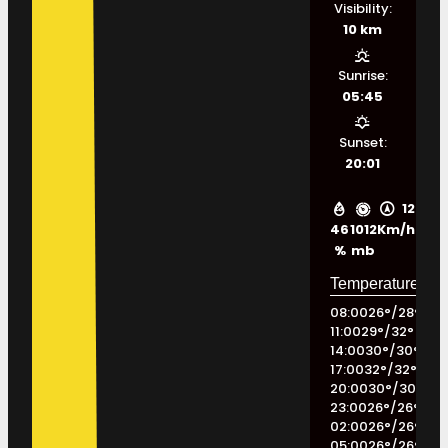
Visibility:
10 km
Sunrise:
05:45
Sunset:
20:01
12
46
1012
Km/h
%
mb
08:00
26
°
/
28
°
11:00
29
°
/
32
°
14:00
30
°
/
30
°
17:00
32
°
/
32
°
20:00
30
°
/
30
°
23:00
26
°
/
26
°
02:00
26
°
/
26
°
05:00
26
°
/
26
°