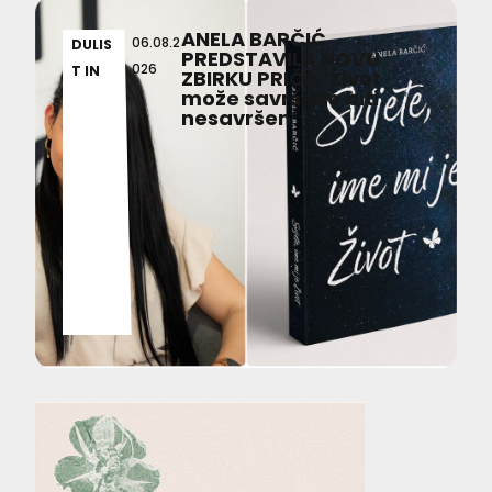
ANELA BARČIĆ
06.08.2
DULIS
PREDSTAVILA NOVU
026
T IN
ZBIRKU PRIČA ‘Život
može savršeno biti
nesavršen’