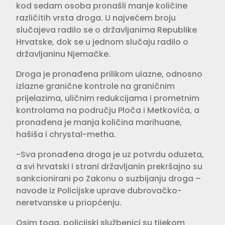
kod sedam osoba pronašli manje količine
različitih vrsta droga. U najvećem broju
slučajeva radilo se o državljanima Republike
Hrvatske, dok se u jednom slučaju radilo o
državljaninu Njemačke.
Droga je pronađena prilikom ulazne, odnosno
izlazne granične kontrole na graničnim
prijelazima, uličnim redukcijama i prometnim
kontrolama na području Ploča i Metkovića, a
pronađena je manja količina marihuane,
hašiša i chrystal-metha.
-Sva pronađena droga je uz potvrdu oduzeta,
a svi hrvatski i strani državljanin prekršajno su
sankcionirani po Zakonu o suzbijanju droga –
navode iz Policijske uprave dubrovačko-
neretvanske u priopćenju.
Osim toga, policijski službenici su tijekom