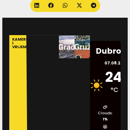
KAMERE
I
VRIJEME
Dubrovn
07.08.2026.
24
°C
Clouds:
1%