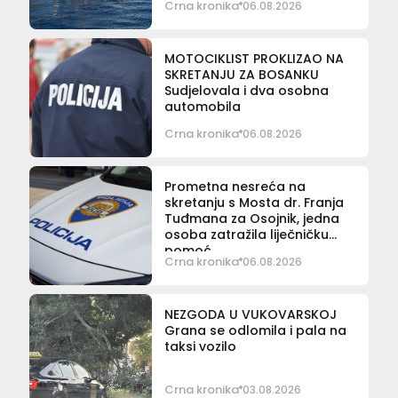
Crna kronika
06.08.2026
MOTOCIKLIST PROKLIZAO NA
SKRETANJU ZA BOSANKU
Sudjelovala i dva osobna
automobila
Crna kronika
06.08.2026
Prometna nesreća na
skretanju s Mosta dr. Franja
Tuđmana za Osojnik, jedna
osoba zatražila liječničku
pomoć
Crna kronika
06.08.2026
NEZGODA U VUKOVARSKOJ
Grana se odlomila i pala na
taksi vozilo
Crna kronika
03.08.2026