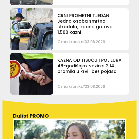
CRNI PROMETNI TJEDAN
Jedna osoba smrtno
stradala, izdano gotovo
1.500 kazni
Crna kronika
03.08.2026
KAZNA OD TISUĆU I POL EURA
48-godišnjak vozio s 2,14
promila u krvi i bez pojasa
Crna kronika
03.08.2026
Dulist PROMO