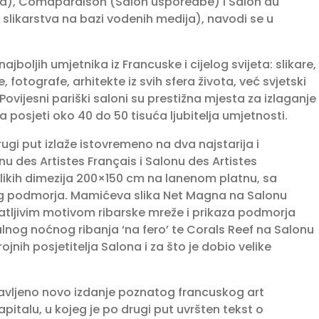
ka), Comaparaison (Salon usporedbe) i Salon du
 i slikarstva na bazi vodenih medija), navodi se u
boljih umjetnika iz Francuske i cijelog svijeta: slikare,
, fotografe, arhitekte iz svih sfera života, već svjetski
Povijesni pariški saloni su prestižna mjesta za izlaganje
a posjeti oko 40 do 50 tisuća ljubitelja umjetnosti.
i put izlaže istovremeno na dva najstarija i
nu des Artistes Français i Salonu des Artistes
velikih dimezija 200×150 cm na lanenom platnu, sa
g podmorja. Mamićeva slika Net Magna na Salonu
atljivim motivom ribarske mreže i prikaza podmorja
lnog noćnog ribanja ‘na fero’ te Corals Reef na Salonu
jnih posjetitelja Salona i za što je dobio velike
tavljeno novo izdanje poznatog francuskog art
talu, u kojeg je po drugi put uvršten tekst o