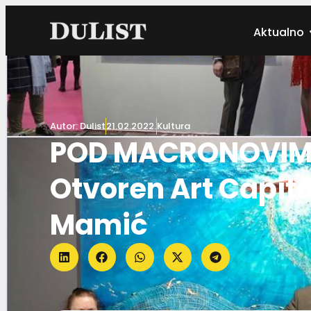
Aktualno
Autor:
Dulist
21.02.2022.
Kultura
POD MACRONOVIM
Otvoren Art Capital
Mamić