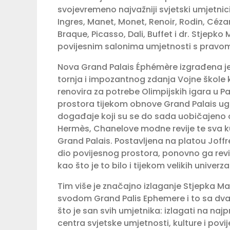
svojevremeno najvažniji svjetski umjetnici 
Ingres, Manet, Monet, Renoir, Rodin, Céz
Braque, Picasso, Dali, Buffet i dr. Stjep
povijesnim salonima umjetnosti s pravom
Nova Grand Palais Éphémère izgrađena j
tornja i impozantnog zdanja Vojne škole
renovira za potrebe Olimpijskih igara u P
prostora tijekom obnove Grand Palais ug
događaje koji su se do sada uobičajeno od
Hermès, Chanelove modne revije te sva 
Grand Palais. Postavljena na platou Jof
dio povijesnog prostora, ponovno ga revit
kao što je to bilo i tijekom velikih univerzal
Tim više je značajno izlaganje Stjepka M
svodom Grand Palis Ephemere i to sa dva
što je san svih umjetnika: izlagati na naj
centra svjetske umjetnosti, kulture i povije