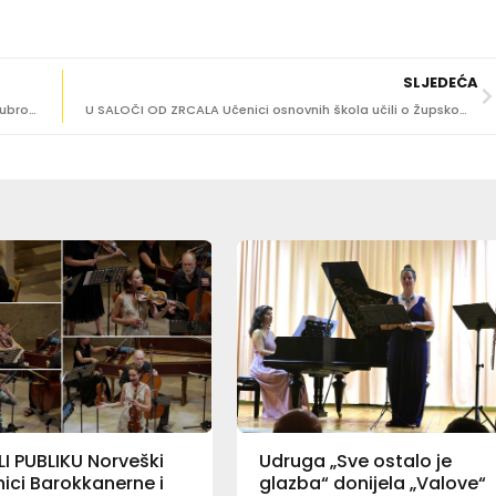
SLJEDEĆA
MJESEC HRVATSKOG JEZIKA U utorak Dan glagoljice u Dubrovačkim knjižnicama
U SALOČI OD ZRCALA Učenici osnovnih škola učili o Župskom glagoljskom natpisu
I PUBLIKU Norveški
Udruga „Sve ostalo je
ici Barokkanerne i
glazba“ donijela „Valove“