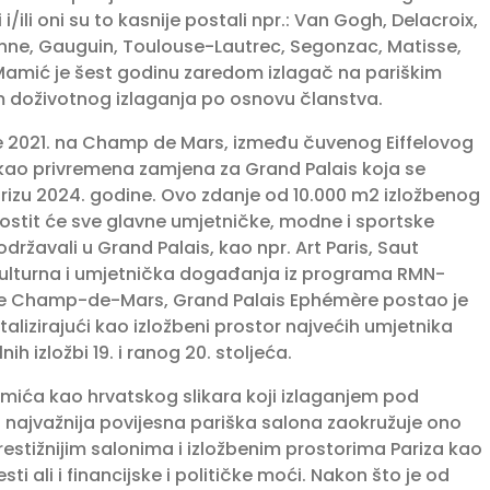
i/ili oni su to kasnije postali npr.: Van Gogh, Delacroix,
anne, Gauguin, Toulouse-Lautrec, Segonzac, Matisse,
ko Mamić je šest godinu zaredom izlagač na pariškim
 doživotnog izlaganja po osnovu članstva.
e 2021. na Champ de Mars, između čuvenog Eiffelovog
 kao privremena zamjena za Grand Palais koja se
arizu 2024. godine. Ovo zdanje od 10.000 m2 izložbenog
ostit će sve glavne umjetničke, modne i sportske
ržavali u Grand Palais, kao npr. Art Paris, Saut
kulturna i umjetnička događanja iz programa RMN-
fre Champ-de-Mars, Grand Palais Ephémère postao je
alizirajući kao izložbeni prostor najvećih umjetnika
nih izložbi 19. i ranog 20. stoljeća.
amića kao hrvatskog slikara koji izlaganjem pod
 najvažnija povijesna pariška salona zaokružuje ono
prestižnijim salonima i izložbenim prostorima Pariza kao
sti ali i financijske i političke moći. Nakon što je od