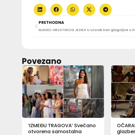
PRETHODNA
Povezano
‘IZMEĐU TRAGOVA’ Svečano
OČARAL
otvorena samostalna
glazben