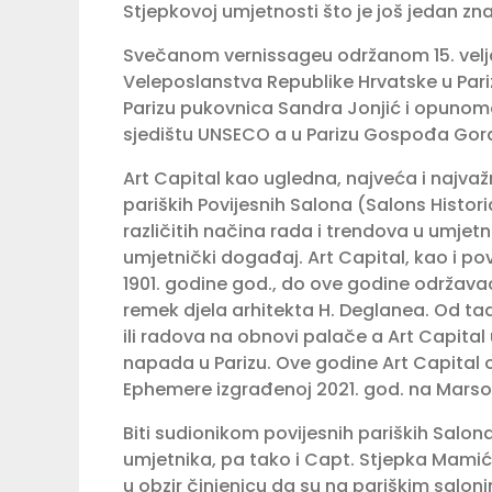
Stjepkovoj umjetnosti što je još jedan z
Svečanom vernissageu održanom 15. vel
Veleposlanstva Republike Hrvatske u Par
Parizu pukovnica Sandra Jonjić i opunom
sjedištu UNSECO a u Parizu Gospođa Go
Art Capital kao ugledna, najveća i najvaž
pariških Povijesnih Salona (Salons Histori
različitih načina rada i trendova u umjetno
umjetnički događaj. Art Capital, kao i pov
1901. godine god., do ove godine održav
remek djela arhitekta H. Deglanea. Od ta
ili radova na obnovi palače a Art Capital
napada u Parizu. Ove godine Art Capital 
Ephemere izgrađenoj 2021. god. na Marsovo
Biti sudionikom povijesnih pariških Salona 
umjetnika, pa tako i Capt. Stjepka Mamića
u obzir činjenicu da su na pariškim saloni