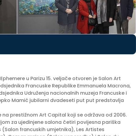
phemere u Parizu 15. veljače otvoren je Salon Art
redsjednika Francuske Republike Emmanuela Macrona,
redsjednika Udruženja nacionalnih muzeja Francuske i
epko Mamić jubilarni dvadeseti put put predstavlja
 na prestižnom Art Capital koji se održava od 2006.
ljom za ujedinjene salona četiri povijesna pariška
 (Salon francuskih umjetnika), Les Artistes