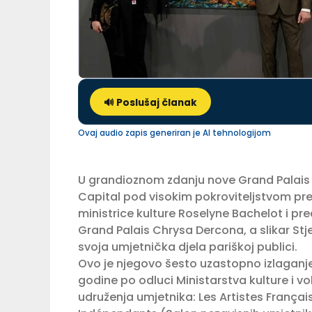
🔊 Poslušaj članak
Ovaj audio zapis generiran je AI tehnologijom
U grandioznom zdanju nove Grand Palais E
Capital pod visokim pokroviteljstvom p
ministrice kulture Roselyne Bachelot i p
Grand Palais Chrysa Dercona, a slikar Stj
svoja umjetnička djela pariškoj publici.
Ovo je njegovo šesto uzastopno izlaganje
godine po odluci Ministarstva kulture i vo
udruženja umjetnika: Les Artistes Français