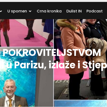
U spomen
Crna kronika
Dulist IN
Podcast
 POKROVITELJSTVOM
 u Parizu, izlaže i Stje