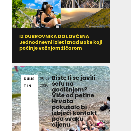
IZ DUBROVNIKA DO LOVĆENA
U VIL
Jednodnevni izlet iznad Boke koji
MICH
počinje vožnjom žičarom
najav
veče
Biste li se javili
06.08.
DULIS
HRV
šefu na
2026
T IN
TSK
godišnjem?
Više od petine
Hrvata
pokušalo bi
izbjeći kontakt
pod svaku
cijenu