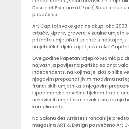
Indépendants (Salon nezavisnih umjetni
Dessin et Peinture a L’Eau ( Salon crtanja
priopćenju.
Art Capital svake godine okupi oko 2000 naj
crtače, kipare, gravere, vizualne umjetnike
priznate umjetnike i talente u nastajanju. 
umjetničkih djela koje tijekom Art Capital
Ove godine kapetan Stjepko Mamić po drug
najvažnija povijesna pariška salona: Salo
Independents, na kojima je izložio slike 
njegovim prepoznatljivim motivima naše
francuskih umjetnika s njegovim prepozn
ispod morske površine tijekom tradiciona
nezavisnih umjetnika privukle su pažnju bro
komplimente.
Na Salonu des Artistes Francais je preds
magazina ART & Design posvećeno Art Capi