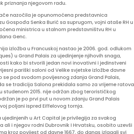
nak priznanja njegovom radu.
jače nazočila je opunomoćena predstavnica
izu Gospođa Senka Burić sa suprugom, vojni ataše RH u
oćena ministrica u stalnom predstavništvu RH u
rdana Genc.
nija izložba u Francuskoj nastao je 2006. god. odlukom
ques) u Grand Palais za ujedinjenje njihovih snaga,
sti kako bi stvorili jedan novi inovativni i jedinstveni
ijesni pariški saloni od Velike svjetske izložbe davne
ao se pod svodom povijesnog zdanja Grand Palais,
da se tradicija Salona prekidala samo za vrijeme ratova
 u studenom 2015. nije održan zbog terorističkog
održan je po prvi put u novom zdanju Grand Palais
j poljani ispred Eiffelovog tornja.
ujedinjenih u Art Capital je privilegija za svakog
 ali i njegov rodni Dubrovnik I Hrvatsku, osobito uzevši
ma kroz povijest od davne 1667. do danas izlagali svi