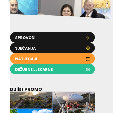
SPROVODI
SJEĆANJA
NATJEČAJI
DEŽURNE LJEKARNE
Dulist PROMO