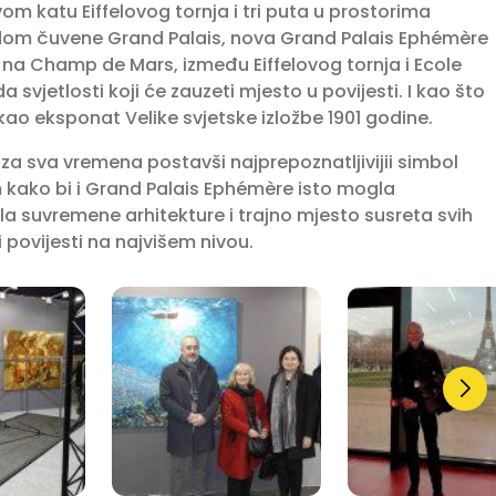
vom katu Eiffelovog tornja i tri puta u prostorima
odom čuvene Grand Palais, nova Grand Palais Ephémère
na Champ de Mars, između Eiffelovog tornja i Ecole
da svjetlosti koji će zauzeti mjesto u povijesti. I kao što
kao eksponat Velike svjetske izložbe 1901 godine.
za sva vremena postavši najprepoznatljivijii simbol
m kako bi i Grand Palais Ephémère isto mogla
la suvremene arhitekture i trajno mjesto susreta svih
 povijesti na najvišem nivou.