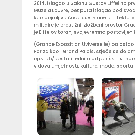
2014. izlagao u Salonu Gustav Eiffel na pr
Muzeja Louvre, pet puta izlagao pod sv
kao dojmljivo čudo suvremne arhitekture 
militaire je prestižni izložbeni prostor Gra
je Eiffelov toranj svojevremno postavljen 
(Grande Exposition Uviverselle) pa ostao 
Pariza kao i Grand Palais, stječe se doja
opstati/postati jednim od pariških simbo
vidova umjetnosti, kulture, mode, sporta i