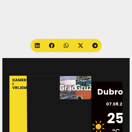
KAMERE
I
VRIJEME
Dubrovn
07.08.2026.
25
°C