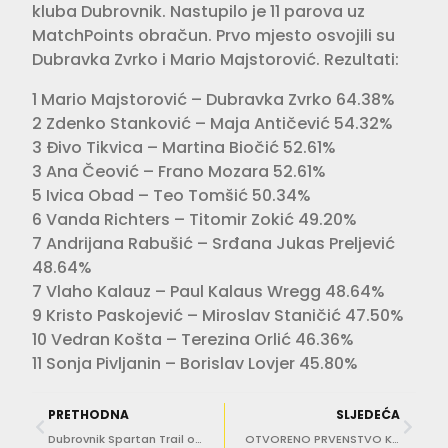
kluba Dubrovnik. Nastupilo je 11 parova uz
MatchPoints obračun. Prvo mjesto osvojili su
Dubravka Zvrko i Mario Majstorović. Rezultati:
1 Mario Majstorović – Dubravka Zvrko 64.38%
2 Zdenko Stanković – Maja Antičević 54.32%
3 Đivo Tikvica – Martina Biočić 52.61%
3 Ana Čeović – Frano Mozara 52.61%
5 Ivica Obad – Teo Tomšić 50.34%
6 Vanda Richters – Titomir Zokić 49.20%
7 Andrijana Rabušić – Srđana Jukas Preljević
48.64%
7 Vlaho Kalauz – Paul Kalaus Wregg 48.64%
9 Kristo Paskojević – Miroslav Staničić 47.50%
10 Vedran Košta – Terezina Orlić 46.36%
11 Sonja Pivljanin – Borislav Lovjer 45.80%
PRETHODNA
SLJEDEĆA
Dubrovnik Spartan Trail okupit će gotovo 500 trkača iz 25 zemalja svijeta
OTVORENO PRVENSTVO Kraljica sportova okupila u Dubrovniku 600 natjecatelja