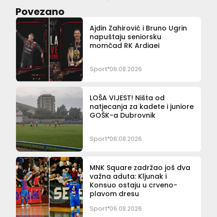
Povezano
Ajdin Zahirović i Bruno Ugrin
napuštaju seniorsku
momčad RK Ardiaei
Sport
06.08.2026
LOŠA VIJEST! Ništa od
natjecanja za kadete i juniore
GOŠK-a Dubrovnik
Sport
06.08.2026
MNK Square zadržao još dva
važna aduta: Kljunak i
Konsuo ostaju u crveno-
plavom dresu
Sport
06.08.2026