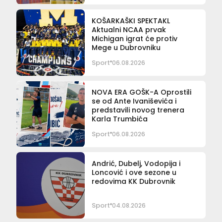
KOŠARKAŠKI SPEKTAKL
Aktualni NCAA prvak
Michigan igrat će protiv
Mege u Dubrovniku
Sport
06.08.2026
NOVA ERA GOŠK-A Oprostili
se od Ante Ivaniševića i
predstavili novog trenera
Karla Trumbića
Sport
06.08.2026
Andrić, Dubelj, Vodopija i
Loncović i ove sezone u
redovima KK Dubrovnik
Sport
04.08.2026