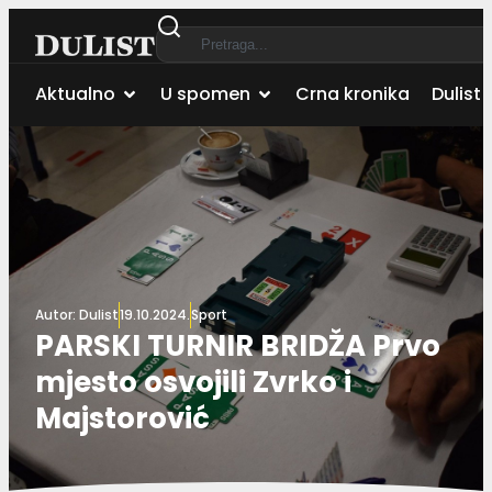
Aktualno
U spomen
Crna kronika
Dulist 
Autor:
Dulist
19.10.2024.
Sport
PARSKI TURNIR BRIDŽA Prvo
mjesto osvojili Zvrko i
Majstorović