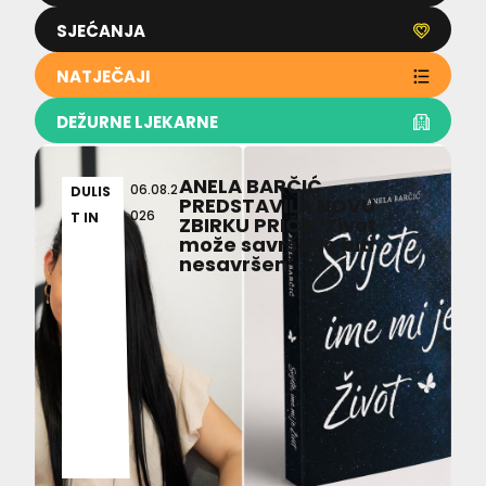
SJEĆANJA
NATJEČAJI
DEŽURNE LJEKARNE
ANELA BARČIĆ
06.08.2
DULIS
PREDSTAVILA NOVU
026
T IN
ZBIRKU PRIČA ‘Život
može savršeno biti
nesavršen’