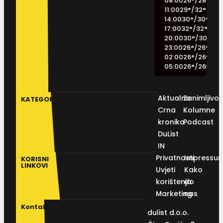
08:00
26
°
/
28
°
11:00
29
°
/
32
°
14:00
30
°
/
30
°
17:00
32
°
/
32
°
20:00
30
°
/
30
°
23:00
26
°
/
26
°
02:00
26
°
/
26
°
05:00
26
°
/
26
°
Aktualno
Zanimljivos
KATEGORIJE
Crna
Kolumne
kronika
Podcast
DuList
IN
Privatnosti
Impressu
KORISNI
LINKOVI
Uvjeti
Kako
korištenja
do
Marketing
nas
Kontakt
dulist d.o.o.