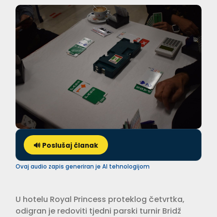
🔊 Poslušaj članak
Ovaj audio zapis generiran je AI tehnologijom
U hotelu Royal Princess proteklog četvrtka,
odigran je redoviti tjedni parski turnir Bridž