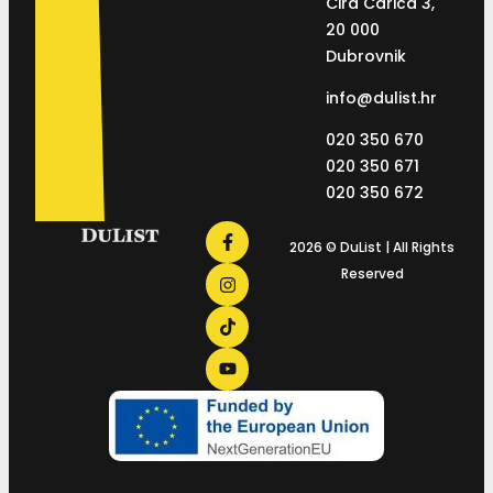
Ćira Carića 3,
20 000
Dubrovnik
info@dulist.hr
020 350 670
020 350 671
020 350 672
2026 © DuList | All Rights
Reserved