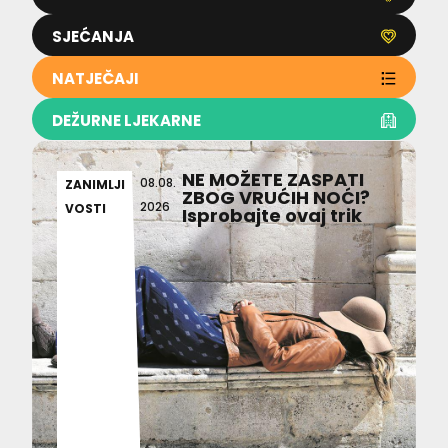
SJEĆANJA
NATJEČAJI
DEŽURNE LJEKARNE
NE MOŽETE ZASPATI
08.08.
ZANIMLJI
ZBOG VRUĆIH NOĆI?
2026
VOSTI
Isprobajte ovaj trik