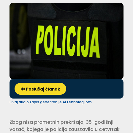
🔊 Poslušaj članak
Ovaj audio zapis generiran je AI tehnologijom
Zbog niza prometnih prekršaja, 35-godišnji
vozač, kojega je policija zaustavila u četvrtak