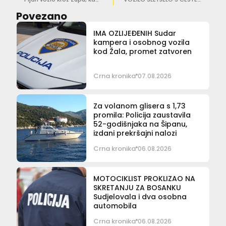
Povezano
IMA OZLIJEĐENIH Sudar
kampera i osobnog vozila
kod Žala, promet zatvoren
Crna kronika
07.08.2026
Za volanom glisera s 1,73
promila: Policija zaustavila
52-godišnjaka na Šipanu,
izdani prekršajni nalozi
Crna kronika
06.08.2026
MOTOCIKLIST PROKLIZAO NA
SKRETANJU ZA BOSANKU
Sudjelovala i dva osobna
automobila
Crna kronika
06.08.2026