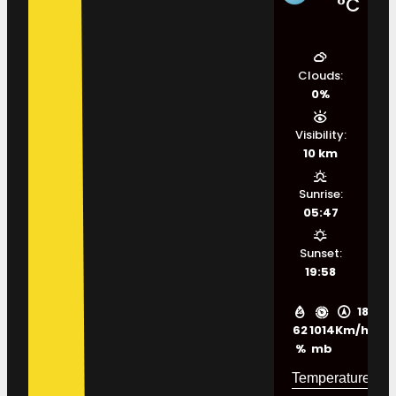
°C
Clouds:
0%
Visibility:
10 km
Sunrise:
05:47
Sunset:
19:58
18
62
1014
Km/h
%
mb