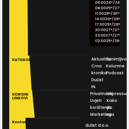
05:00
24
°
/
24
°
08:00
25
°
/
27
°
11:00
28
°
/
30
°
14:00
29
°
/
29
°
17:00
29
°
/
29
°
20:00
27
°
/
27
°
23:00
27
°
/
27
°
02:00
25
°
/
25
°
Aktualno
Zanimljivos
KATEGORIJE
Crna
Kolumne
kronika
Podcast
DuList
IN
Privatnosti
Impressu
KORISNI
LINKOVI
Uvjeti
Kako
korištenja
do
Marketing
nas
Kontakt
dulist d.o.o.