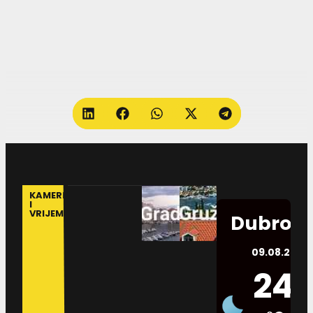
KAMERE
I
VRIJEME
Dubrovn
09.08.2026.
24