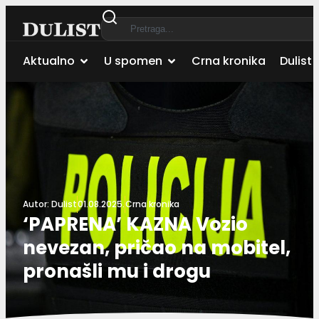
Aktualno
U spomen
Crna kronika
Dulist 
Autor:
Dulist
01.08.2025.
Crna kronika
‘PAPRENA’ KAZNA Vozio
nevezan, pričao na mobitel,
pronašli mu i drogu