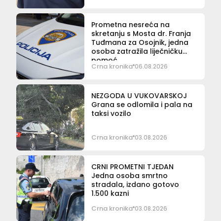
Prometna nesreća na
skretanju s Mosta dr. Franja
Tuđmana za Osojnik, jedna
osoba zatražila liječničku
pomoć
Crna kronika
06.08.2026
NEZGODA U VUKOVARSKOJ
Grana se odlomila i pala na
taksi vozilo
Crna kronika
03.08.2026
CRNI PROMETNI TJEDAN
Jedna osoba smrtno
stradala, izdano gotovo
1.500 kazni
Crna kronika
03.08.2026