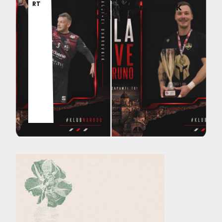
026
RT
seniorsku momčad RK
Ardiaei