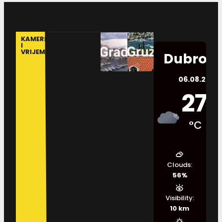
KAMERE
I
VRIJEME
Dubrovn
06.08.2026.
27
°C
Clouds:
56%
Visibility:
10 km