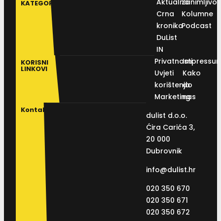
Aktualno
Zanimljivos
KATEGORIJE
Crna
Kolumne
kronika
Podcast
DuList
IN
Privatnosti
Impressu
KORISNI
LINKOVI
Uvjeti
Kako
korištenja
do
Marketing
nas
Kontakt
dulist d.o.o.
Ćira Carića 3,
20 000
Dubrovnik
info@dulist.hr
020 350 670
020 350 671
020 350 672