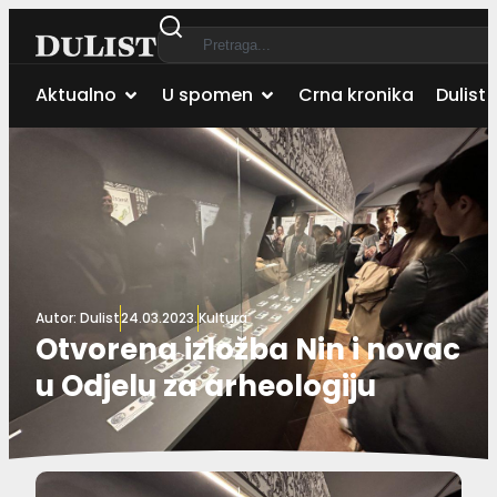
Aktualno
U spomen
Crna kronika
Dulist 
Autor:
Dulist
24.03.2023.
Kultura
Otvorena izložba Nin i novac
u Odjelu za arheologiju