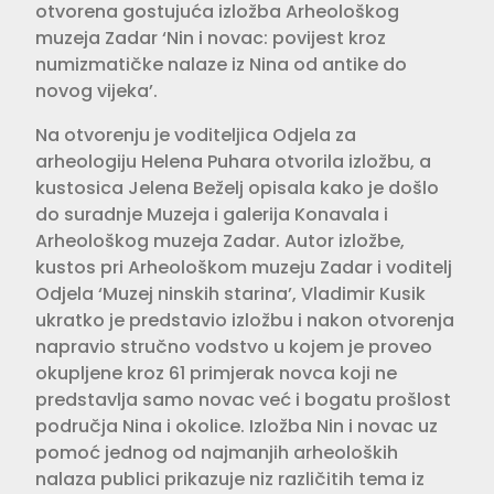
otvorena gostujuća izložba Arheološkog
muzeja Zadar ‘Nin i novac: povijest kroz
numizmatičke nalaze iz Nina od antike do
novog vijeka’.
Na otvorenju je voditeljica Odjela za
arheologiju Helena Puhara otvorila izložbu, a
kustosica Jelena Beželj opisala kako je došlo
do suradnje Muzeja i galerija Konavala i
Arheološkog muzeja Zadar. Autor izložbe,
kustos pri Arheološkom muzeju Zadar i voditelj
Odjela ‘Muzej ninskih starina’, Vladimir Kusik
ukratko je predstavio izložbu i nakon otvorenja
napravio stručno vodstvo u kojem je proveo
okupljene kroz 61 primjerak novca koji ne
predstavlja samo novac već i bogatu prošlost
područja Nina i okolice. Izložba Nin i novac uz
pomoć jednog od najmanjih arheoloških
nalaza publici prikazuje niz različitih tema iz