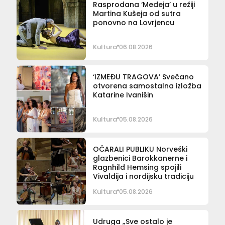
Rasprodana ‘Medeja’ u režiji
Martina Kušeja od sutra
ponovno na Lovrjencu
Kultura
06.08.2026
‘IZMEĐU TRAGOVA’ Svečano
otvorena samostalna izložba
Katarine Ivanišin
Kultura
05.08.2026
OČARALI PUBLIKU Norveški
glazbenici Barokkanerne i
Ragnhild Hemsing spojili
Vivaldija i nordijsku tradiciju
Kultura
05.08.2026
Udruga „Sve ostalo je