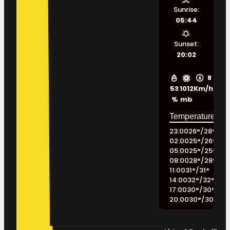
Sunrise:
05:44
Sunset:
20:02
8
53
1012
Km/h
%
mb
23:00
26
°
/
28
°
02:00
25
°
/
26
°
05:00
25
°
/
25
°
08:00
28
°
/
28
°
11:00
31
°
/
31
°
14:00
32
°
/
32
°
17:00
30
°
/
30
°
20:00
30
°
/
30
°