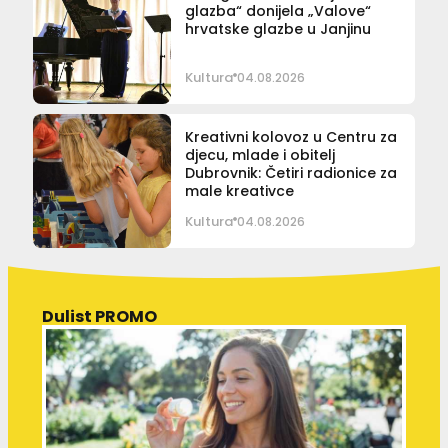
glazba“ donijela „Valove“
hrvatske glazbe u Janjinu
Kultura
04.08.2026
Kreativni kolovoz u Centru za
djecu, mlade i obitelj
Dubrovnik: Četiri radionice za
male kreativce
Kultura
04.08.2026
Dulist PROMO