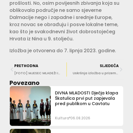
prošlosti. No, osim povijesnih zbivanja koja su
oblikovala područje ne samo sjeverne
Dalmacije nego i zapadne i srednje Europe,
kroz novac se obrađuju i posve lokalne teme,
kao što je svakodnevni život dobrostojećeg
Hrvata iz Nina u 9. stoljeću.
Izložba je otvorena do 7. lipnja 2023. godine.
PRETHODNA
SLJEDEĆA
[FOTO] MJESEC MLADEŽI I DSO-a Neki su nastupili, a neki se upoznali sa svijetom glazbe!
Uskršnja izložba u prizemlju Narodne knjižnice Grad
Povezano
DIVNA MLADOSTI Dječja klapa
Škatulica prvi put zapjevala
pred publikom u Cavtatu
Kultura
06.08.2026