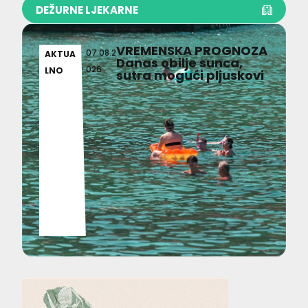
DEŽURNE LJEKARNE
VREMENSKA PROGNOZA
07.08.2
AKTUA
Danas obilje sunca,
026
LNO
sutra mogući pljuskovi