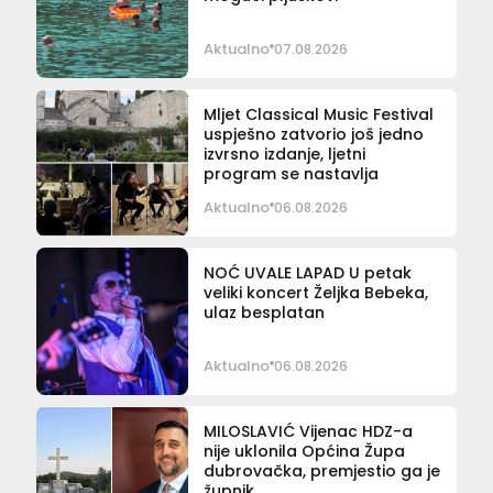
Aktualno
07.08.2026
Mljet Classical Music Festival
uspješno zatvorio još jedno
izvrsno izdanje, ljetni
program se nastavlja
Aktualno
06.08.2026
NOĆ UVALE LAPAD U petak
veliki koncert Željka Bebeka,
ulaz besplatan
Aktualno
06.08.2026
MILOSLAVIĆ Vijenac HDZ-a
nije uklonila Općina Župa
dubrovačka, premjestio ga je
župnik