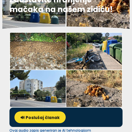
mačaka na našem zidiću!
🔊 Poslušaj članak
Ovaj audio zapis generiran je AI tehnologijom