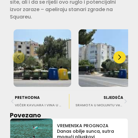
site, ali i da se riješi ovo ruglo i potencijalni
izvor zaraze – apeliraju stanari zgrade na
Squareu.
PRETHODNA
SLJEDEĆA
VEČER KAVIJARA I VINA U FRATELLOSU: Chefovi Mario Mihelj i Zvonimir Luburić udružuju snage u ekskluzivnoj gastronomiji
SRAMOTA U MOLUNTU Vezao brodić za lifter i onemogućio osobama s invaliditetom ulazak u more!
Povezano
VREMENSKA PROGNOZA
Danas obilje sunca, sutra
mogući pljuskovi