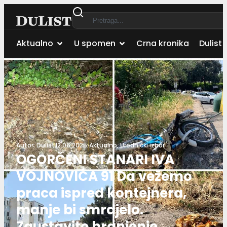
Aktualno
U spomen
Crna kronika
Dulist 
Autor:
Dulist
12.06.2025.
Aktualno
,
Urednički izbor
OGORČENI STANARI IVA
VOJNOVIĆA 91 Da vežemo
praca ispred kontejnera,
manje bi smrdjelo.
Zaustavite hranjenje