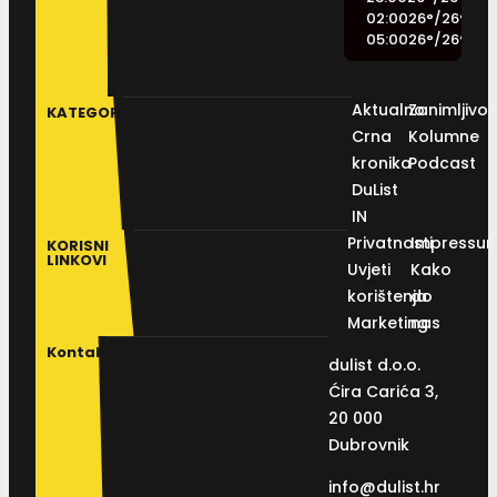
02:00
26
°
/
26
°
05:00
26
°
/
26
°
Aktualno
Zanimljivos
KATEGORIJE
Crna
Kolumne
kronika
Podcast
DuList
IN
Privatnosti
Impressu
KORISNI
LINKOVI
Uvjeti
Kako
korištenja
do
Marketing
nas
Kontakt
dulist d.o.o.
Ćira Carića 3,
20 000
Dubrovnik
info@dulist.hr