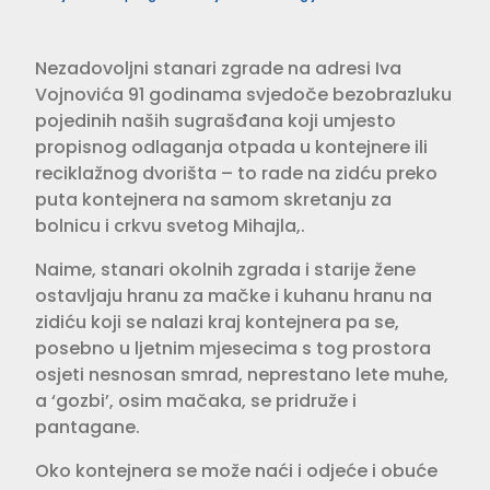
Nezadovoljni stanari zgrade na adresi Iva
Vojnovića 91 godinama svjedoče bezobrazluku
pojedinih naših sugrašđana koji umjesto
propisnog odlaganja otpada u kontejnere ili
reciklažnog dvorišta – to rade na zidću preko
puta kontejnera na samom skretanju za
bolnicu i crkvu svetog Mihajla,.
Naime, stanari okolnih zgrada i starije žene
ostavljaju hranu za mačke i kuhanu hranu na
zidiću koji se nalazi kraj kontejnera pa se,
posebno u ljetnim mjesecima s tog prostora
osjeti nesnosan smrad, neprestano lete muhe,
a ‘gozbi’, osim mačaka, se pridruže i
pantagane.
Oko kontejnera se može naći i odjeće i obuće