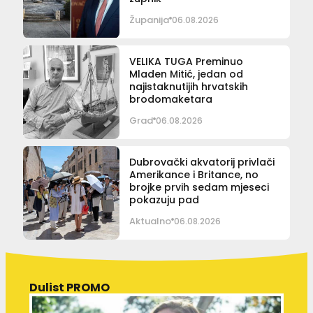
Županija
06.08.2026
VELIKA TUGA Preminuo
Mladen Mitić, jedan od
najistaknutijih hrvatskih
brodomaketara
Grad
06.08.2026
Dubrovački akvatorij privlači
Amerikance i Britance, no
brojke prvih sedam mjeseci
pokazuju pad
Aktualno
06.08.2026
Dulist PROMO