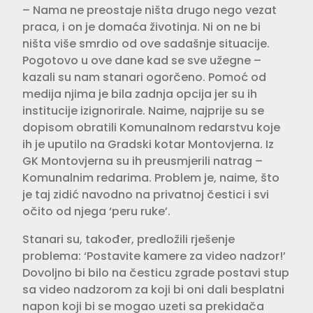
– Nama ne preostaje ništa drugo nego vezat
praca, i on je domaća životinja. Ni on ne bi
ništa više smrdio od ove sadašnje situacije.
Pogotovo u ove dane kad se sve užegne –
kazali su nam stanari ogorčeno. Pomoć od
medija njima je bila zadnja opcija jer su ih
institucije izignorirale. Naime, najprije su se
dopisom obratili Komunalnom redarstvu koje
ih je uputilo na Gradski kotar Montovjerna. Iz
GK Montovjerna su ih preusmjerili natrag –
Komunalnim redarima. Problem je, naime, što
je taj zidić navodno na privatnoj čestici i svi
očito od njega ‘peru ruke’.
Stanari su, također, predložili rješenje
problema: ‘Postavite kamere za video nadzor!’
Dovoljno bi bilo na česticu zgrade postavi stup
sa video nadzorom za koji bi oni dali besplatni
napon koji bi se mogao uzeti sa prekidača