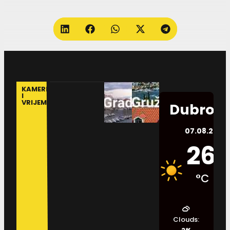
KAMERE
I
VRIJEME
Dubrovn
07.08.2026.
26
°C
Clouds: