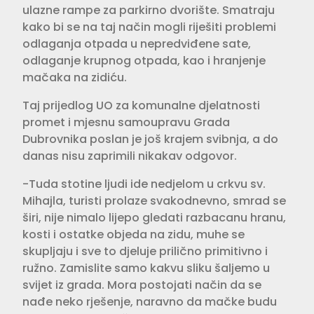
ulazne rampe za parkirno dvorište. Smatraju
kako bi se na taj način mogli riješiti problemi
odlaganja otpada u nepredviđene sate,
odlaganje krupnog otpada, kao i hranjenje
mačaka na zidiću.
Taj prijedlog UO za komunalne djelatnosti
promet i mjesnu samoupravu Grada
Dubrovnika poslan je još krajem svibnja, a do
danas nisu zaprimili nikakav odgovor.
-Tuda stotine ljudi ide nedjelom u crkvu sv.
Mihajla, turisti prolaze svakodnevno, smrad se
širi, nije nimalo lijepo gledati razbacanu hranu,
kosti i ostatke objeda na zidu, muhe se
skupljaju i sve to djeluje prilično primitivno i
ružno. Zamislite samo kakvu sliku šaljemo u
svijet iz grada. Mora postojati način da se
nađe neko rješenje, naravno da mačke budu