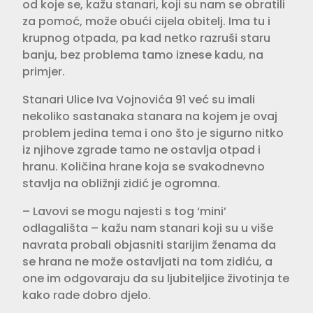
od koje se, kažu stanari, koji su nam se obratili
za pomoć, može obući cijela obitelj. Ima tu i
krupnog otpada, pa kad netko razruši staru
banju, bez problema tamo iznese kadu, na
primjer.
Stanari Ulice Iva Vojnovića 91 već su imali
nekoliko sastanaka stanara na kojem je ovaj
problem jedina tema i ono što je sigurno nitko
iz njihove zgrade tamo ne ostavlja otpad i
hranu. Količina hrane koja se svakodnevno
stavlja na obližnji zidić je ogromna.
– Lavovi se mogu najesti s tog ‘mini’
odlagališta – kažu nam stanari koji su u više
navrata probali objasniti starijim ženama da
se hrana ne može ostavljati na tom zidiću, a
one im odgovaraju da su ljubiteljice životinja te
kako rade dobro djelo.