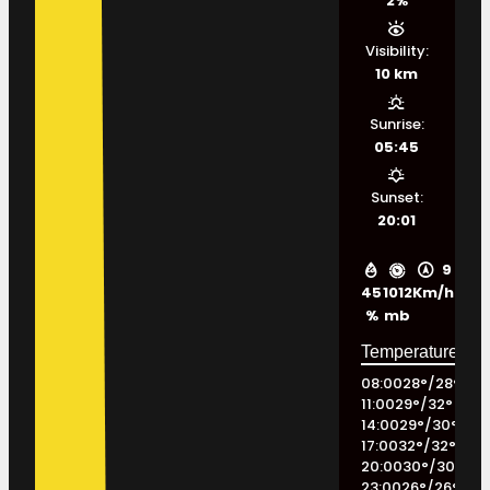
2%
Visibility:
10 km
Sunrise:
05:45
Sunset:
20:01
9
45
1012
Km/h
%
mb
08:00
28
°
/
28
°
11:00
29
°
/
32
°
14:00
29
°
/
30
°
17:00
32
°
/
32
°
20:00
30
°
/
30
°
23:00
26
°
/
26
°