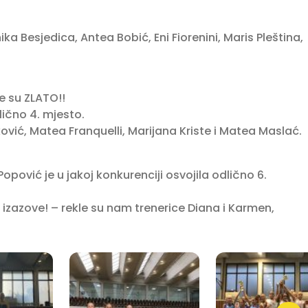
ka Besjedica, Antea Bobić, Eni Fiorenini, Maris Pleština,
le su ZLATO!!
ično 4. mjesto.
ković, Matea Franquelli, Marijana Kriste i Matea Maslać.
ović je u jakoj konkurenciji osvojila odlično 6.
izazove! – rekle su nam trenerice Diana i Karmen,