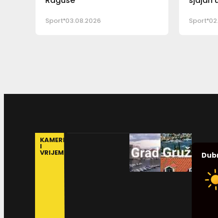
Raguse
sjajan
Sport
03.08.2026
Sport
02
KAMERE
I
VRIJEME
Dub