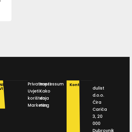
u
Privatnosti
Impressum
NI
Kontakt
dulist
VI
Uvjeti
Kako
d.o.o.
korištenja
do
Ćira
Marketing
nas
Carića
3, 20
000
Dubrovnik