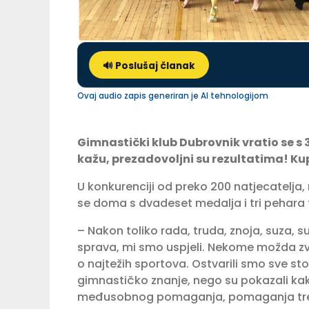
🔊 Poslušaj članak
Ovaj audio zapis generiran je AI tehnologijom
Gimnastički klub Dubrovnik vratio se s 3.
kažu, prezadovoljni su rezultatima! Kup 
U konkurenciji od preko 200 natjecatelja,
se doma s dvadeset medalja i tri pehara t
– Nakon toliko rada, truda, znoja, suza, 
sprava, mi smo uspjeli. Nekome možda zv
o najtežih sportova. Ostvarili smo sve s
gimnastičko znanje, nego su pokazali kako
međusobnog pomaganja, pomaganja trene