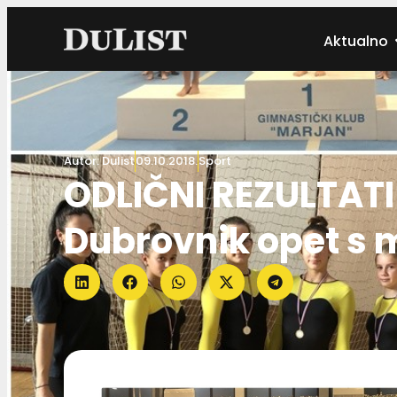
Aktualno
Autor:
Dulist
09.10.2018.
Sport
ODLIČNI REZULTATI
Dubrovnik opet s