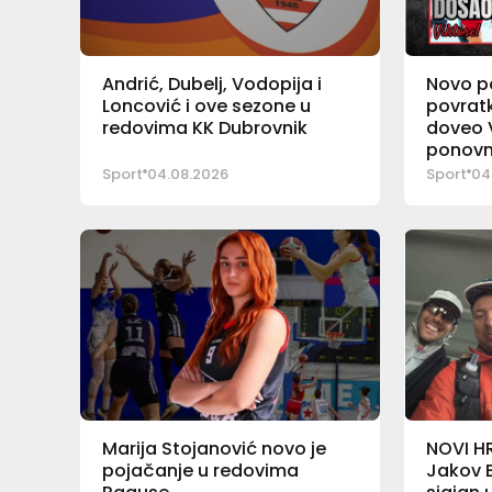
Andrić, Dubelj, Vodopija i
Novo po
Loncović i ove sezone u
povratk
redovima KK Dubrovnik
doveo 
ponovno
Došen
Sport
04.08.2026
Sport
04
Marija Stojanović novo je
NOVI H
pojačanje u redovima
Jakov B