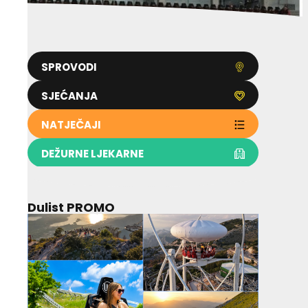
SPROVODI
SJEĆANJA
NATJEČAJI
DEŽURNE LJEKARNE
Dulist PROMO