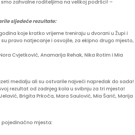
 smo zahvalne roditeljima na velikoj podršci! –
rile sljedeće rezultate:
ina koje kratko vrijeme treniraju u dvorani u Župi i
e su pravo natjecanje i osvojile, za ekipno drugo mjesto,
Nora Cvjetković, Anamarija Rehak, Nika Rotim i Mia
uzeti medalju ali su ostvarile najveći napredak do sada!
voj rezultat od zadnjeg kola u svibnju za tri mjesta!
Jelavić, Brigita Prkoča, Mara Saulović, Mia Šarić, Marija
i pojedinačno mjesta: