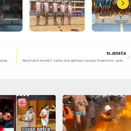
SLJEDEĆA
JK DUBROVNIK Davor Obrvan brončani na prvenstvu Hrvatske za mlađe seniore
NEIZVJESTAN MEČ Celtic bar Belfast osvojio Prvenstvo Jadrana u bridžu!