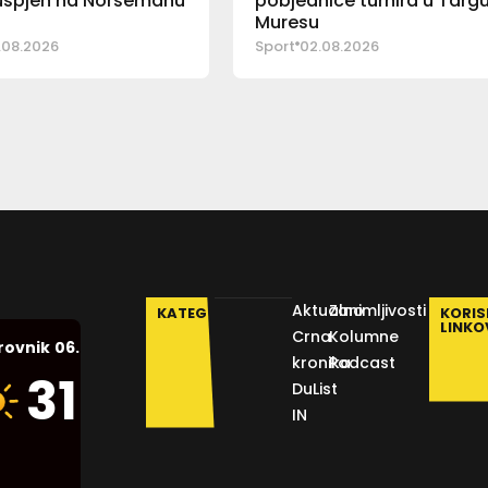
 uspjeh na Norsemanu
pobjednice turnira u Targ
Muresu
.08.2026
Sport
02.08.2026
Aktualno
Zanimljivosti
KATEGORIJE
KORIS
LINKO
Crna
Kolumne
06.08.2026.
rovnik
kronika
Podcast
Humidity:
31
°C
DuList
42 %
IN
Pressure:
1014 mb