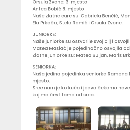
Orsula Zvone: 3. mjesto
Antea Bobić 6. mjesto
Naše zlatne cure su: Gabriela Benčić, Moni
Ela Prkoča, Stela Ramić i Orsula Zvone.
JUNIORKE:
Naše juniorke su ostvarile svoj cilj i osvoji
Matea Maslać je pojedinačno osvojila odl
Zlatne juniorke su: Matea Buljan, Maris Br
SENIORKA:
Naša jedina pojedinka seniorka Ramona Pop
mjesto.
Srce nam je ko kuća i jedva čekamo nove 
kojima čestitamo od srca.