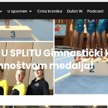
U spomen
Crna kronika
Dulist IN
Podcast
 U SPLITU Gimnastički 
 mnoštvom medalja!