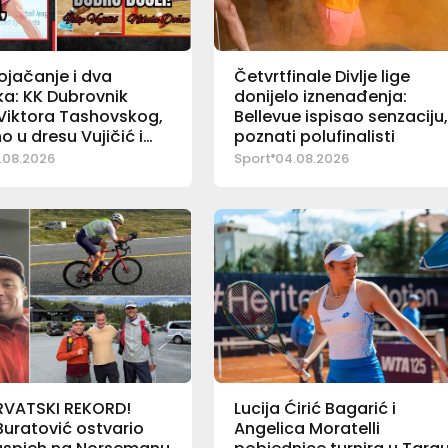
jačanje i dva
Četvrtfinale Divlje lige
a: KK Dubrovnik
donijelo iznenađenja:
Viktora Tashovskog,
Bellevue ispisao senzaciju
 u dresu Vujičić i
poznati polufinalisti
.08.2026
Sport
04.08.2026
RVATSKI REKORD!
Lucija Ćirić Bagarić i
uratović ostvario
Angelica Moratelli