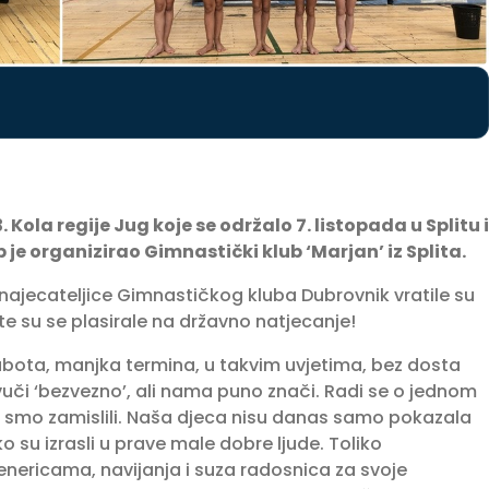
 Kola regije Jug koje se održalo 7. listopada u Splitu i
je organizirao Gimnastički klub ‘Marjan’ iz Splita.
 najecateljice Gimnastičkog kluba Dubrovnik vratile su
e su se plasirale na državno natjecanje!
subota, manjka termina, u takvim uvjetima, bez dosta
uči ‘bezvezno’, ali nama puno znači. Radi se o jednom
to smo zamislili. Naša djeca nisu danas samo pokazala
 su izrasli u prave male dobre ljude. Toliko
ricama, navijanja i suza radosnica za svoje