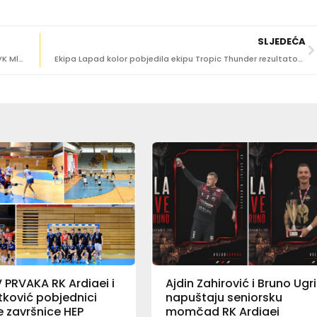
SLJEDEĆA
GOSTOVANJE U ZAGREBU Vaterpolisti Juga porazili HAVK Mladost rezultatom 15:12
Ekipa Lapad kolor pobjedila ekipu Tropic Thunder rezultatom 6:1!
PRVAKA RK Ardiaei i
Ajdin Zahirović i Bruno Ugr
ković pobjednici
napuštaju seniorsku
 završnice HEP
momčad RK Ardiaei