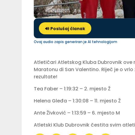
🔊 Poslušaj članak
Ovaj audio zapis generiran je AI tehnologijom
Atletičari Atletskog Kluba Dubrovnik ove ne
Maratonu di San Valentino. Riječ je o vrlo
rezultate!
Tea Faber – 1:19:32 – 2. mjesto Ž
Helena Gleđa – 1:30:08 – 11. mjesto Ž
Ante Živković – 1:13:59 – 6. mjesto M
Atletski Klub Dubrovnik čestita svim atle