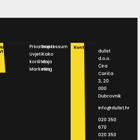
Privatnosti
Impressum
NI
Kontakt
dulist
VI
Uvjeti
Kako
d.o.o.
korištenja
do
Ćira
Marketing
nas
Carića
3, 20
000
Dubrovnik
info@dulist.hr
020 350
670
020 350