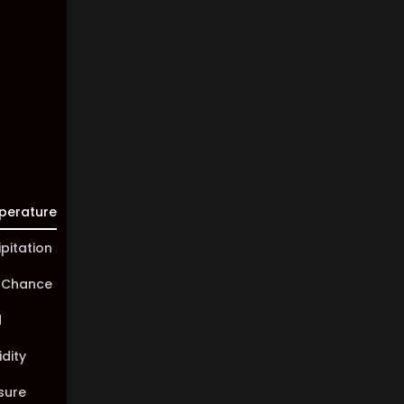
Visibility:
10 km
Sunrise:
05:46
Sunset:
20:00
perature
ipitation
 Chance
d
dity
sure