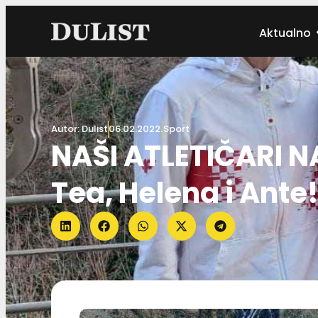
Aktualno
Autor:
Dulist
06.02.2022.
Sport
NAŠI ATLETIČARI 
Tea, Helena i Ante