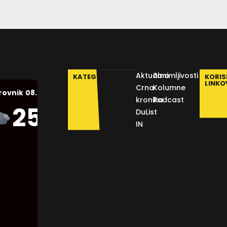
Aktualno
Zanimljivosti
KATEGORIJE
KORIS
LINKO
Crna
Kolumne
08.08.2026.
rovnik
kronika
Podcast
Humidity:
25
°C
DuList
48 %
IN
Pressure:
1012 mb
Wind:
16
Km/h
Clouds:
60%