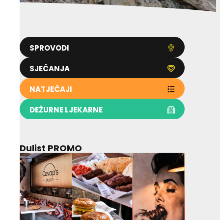
SPROVODI
SJEĆANJA
NATJEČAJI
DEŽURNE LJEKARNE
Dulist PROMO