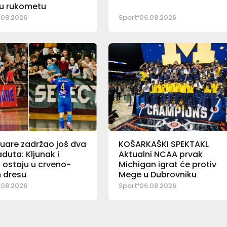
 u rukometu
.08.2026
Sport
06.08.2026
uare zadržao još dva
KOŠARKAŠKI SPEKTAKL
duta: Kljunak i
Aktualni NCAA prvak
 ostaju u crveno-
Michigan igrat će protiv
 dresu
Mege u Dubrovniku
.08.2026
Sport
06.08.2026