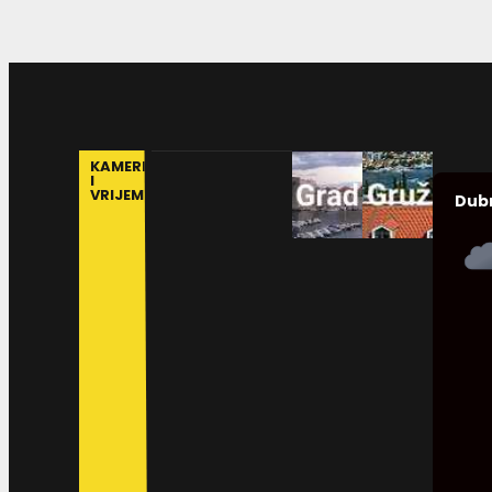
KAMERE
I
VRIJEME
Dub