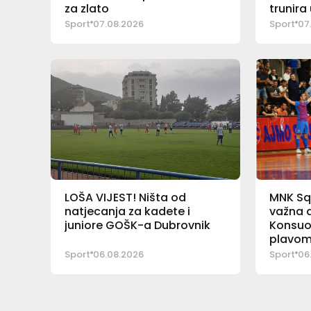
za zlato
trunira
Sport
07.08.2026
Sport
07
LOŠA VIJEST! Ništa od
MNK Sq
natjecanja za kadete i
važna a
juniore GOŠK-a Dubrovnik
Konsuo
plavom
Sport
06.08.2026
Sport
06