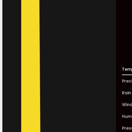
Tem
Prec
Rain
Win
Humi
Pres