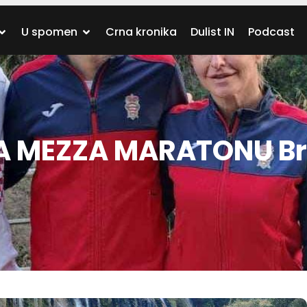
U spomen
Crna kronika
Dulist IN
Podcast
NA MEZZA MARATONU B
!