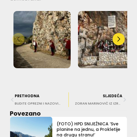
PRETHODNA
SLJEDEĆA
BUDITE OPREZNI I NAZOVITE POLICIJU Misteriozne oznake kraj stanova pojavile se i u Dubrovniku!
ZORAN MARINOVIĆ IZ IZRAELA I PALESTINE ‘Sveta zemlja je pakao! Dani bijesa…’
Povezano
(FOTO) HPD SNIJEŽNICA ‘Sve
planine na jednu, a Prokletije
na drugu stranu!’