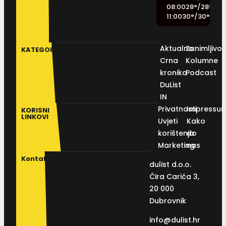
08:00
28
°
/
28
°
11:00
30
°
/
30
°
Aktualno
Zanimljivos
KATEGORIJE
Crna
Kolumne
kronika
Podcast
DuList
IN
Privatnosti
Impressu
KORISNI
LINKOVI
Uvjeti
Kako
korištenja
do
Marketing
nas
Kontakt
dulist d.o.o.
Ćira Carića 3,
20 000
Dubrovnik
info@dulist.hr