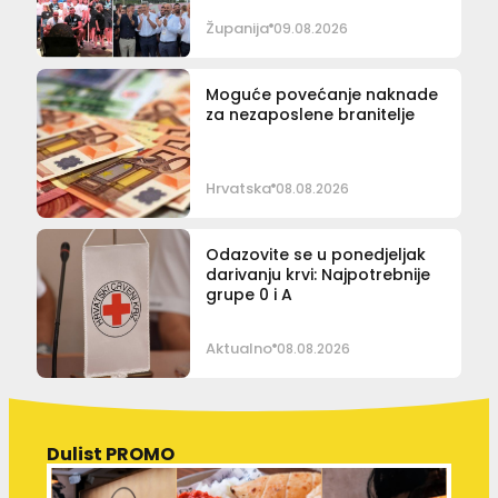
Županija
09.08.2026
Moguće povećanje naknade
za nezaposlene branitelje
Hrvatska
08.08.2026
Odazovite se u ponedjeljak
darivanju krvi: Najpotrebnije
grupe 0 i A
Aktualno
08.08.2026
Dulist PROMO