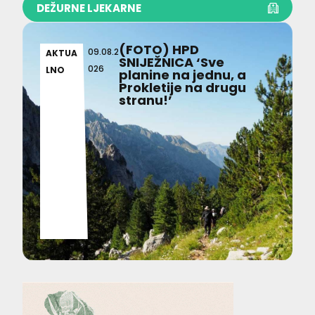
DEŽURNE LJEKARNE
(FOTO) HPD
09.08.2
AKTUA
SNIJEŽNICA ‘Sve
026
LNO
planine na jednu, a
Prokletije na drugu
stranu!’