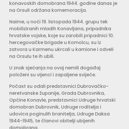
konavoskih domobrana 1944. godine danas je
na Orsuli održana komemoracija.
Naime, u noći 19. listopada 1944. grupu tek
mobiliziranih mladih Konavljana, pripadnika
hrvatske vojske, koje su zarobili pripadnici 10.
hercegovačke brigade u Komolcu, su iz
zatvora u Karmenu ukrcali u kamione i odveli
na Orsulu te ih ubili.
U znak sjećanja na ovaj nemili događaj
položeni su vijenci i zapaljene svijeće.
Počast su odali predstavnici Dubrovačko-
neretvanske županije, Grada Dubrovnika,
Općine Konavle, predstavnici Udruge hrvatski
domobran Dubrovnik, Udruge roditelja i
udovica poginulih branitelja, Udruge Daksa
1944-1945, te članovi obitelji ubijenih
domobrana.