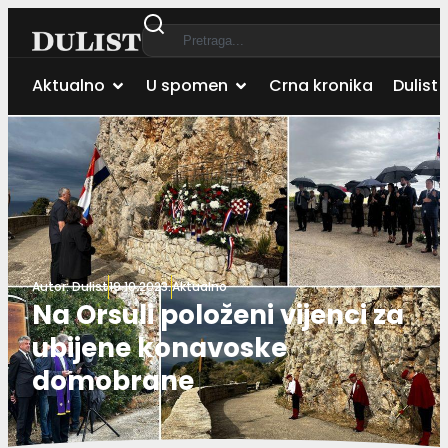
Aktualno
U spomen
Crna kronika
Dulist 
Autor:
Dulist
19.10.2023.
Aktualno
Na Orsuli položeni vijenci za
ubijene konavoske
domobrane