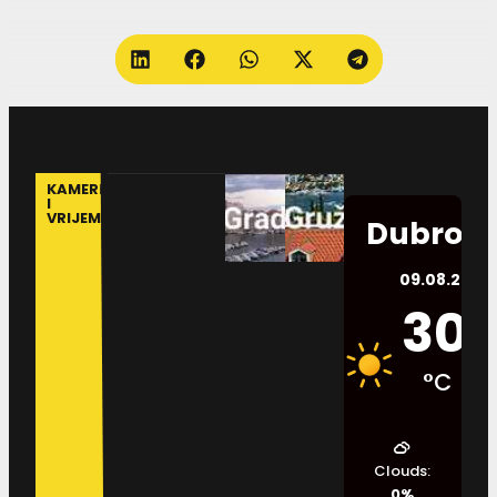
KAMERE
I
VRIJEME
Dubrovn
09.08.2026.
30
°C
Clouds:
0%