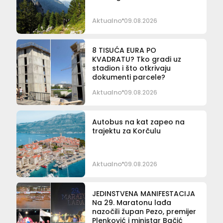
Aktualno
09.08.2026
8 TISUĆA EURA PO
KVADRATU? Tko gradi uz
stadion i što otkrivaju
dokumenti parcele?
Aktualno
09.08.2026
Autobus na kat zapeo na
trajektu za Korčulu
Aktualno
09.08.2026
JEDINSTVENA MANIFESTACIJA
Na 29. Maratonu lađa
nazočili župan Pezo, premijer
Plenković i ministar Bačić