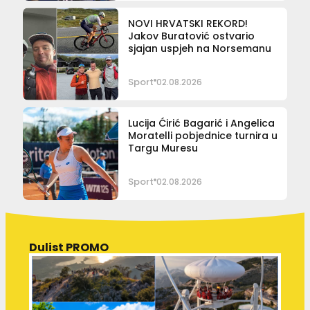
NOVI HRVATSKI REKORD!
Jakov Buratović ostvario
sjajan uspjeh na Norsemanu
Sport
02.08.2026
Lucija Ćirić Bagarić i Angelica
Moratelli pobjednice turnira u
Targu Muresu
Sport
02.08.2026
Dulist PROMO