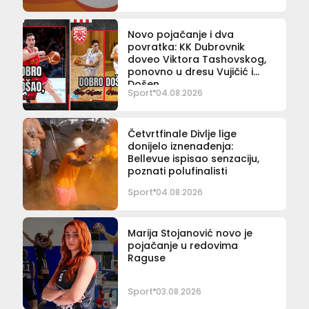
Novo pojačanje i dva
povratka: KK Dubrovnik
doveo Viktora Tashovskog,
ponovno u dresu Vujičić i
Došen
Sport
04.08.2026
Četvrtfinale Divlje lige
donijelo iznenađenja:
Bellevue ispisao senzaciju,
poznati polufinalisti
Sport
04.08.2026
Marija Stojanović novo je
pojačanje u redovima
Raguse
Sport
03.08.2026