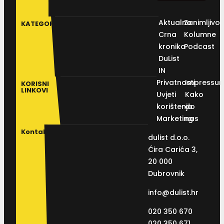
Aktualno
Zanimljivos
KATEGORIJE
Crna
Kolumne
kronika
Podcast
DuList
IN
Privatnosti
Impressu
KORISNI
LINKOVI
Uvjeti
Kako
korištenja
do
Marketing
nas
Kontakt
dulist d.o.o.
Ćira Carića 3,
20 000
Dubrovnik
info@dulist.hr
020 350 670
020 350 671