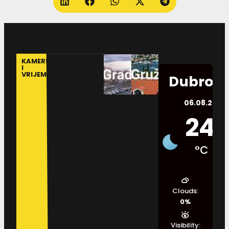
KAMERE
I
VRIJEME
Dubrovn
06.08.2026.
24
°C
Clouds:
0%
Visibility: