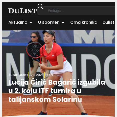
Aktualno
U spomen
Crna kronika
Dulist 
Autor:
Dulist
02.11.2023.
Sport
Lucija Ćirić Bagarić izgubila
u 2. kolu ITF turnira u
talijanskom Solarinu