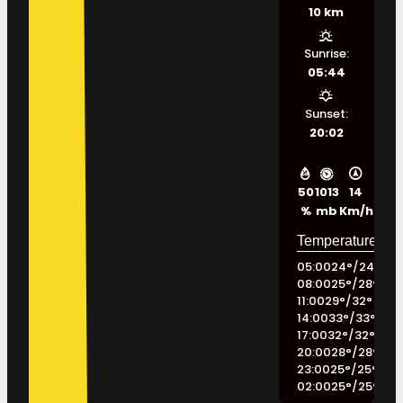
10 km
Sunrise:
05:44
Sunset:
20:02
50
1013
14
%
mb
Km/h
05:00
24
°
/
24
°
08:00
25
°
/
28
°
11:00
29
°
/
32
°
14:00
33
°
/
33
°
17:00
32
°
/
32
°
20:00
28
°
/
28
°
23:00
25
°
/
25
°
02:00
25
°
/
25
°