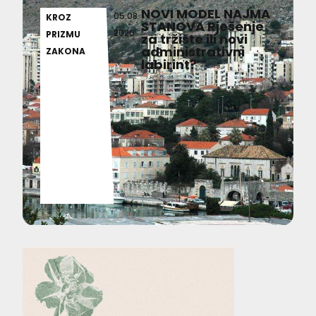
NOVI MODEL NAJMA
05.08.
KROZ
STANOVA Rješenje
2026
PRIZMU
za tržište ili novi
administrativni
ZAKONA
labirint?