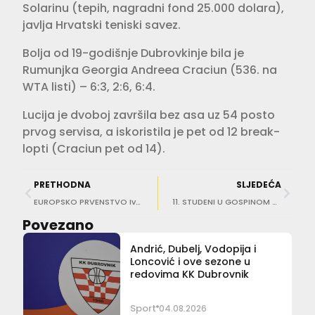
Solarinu (tepih, nagradni fond 25.000 dolara),
javlja Hrvatski teniski savez.
Bolja od 19-godišnje Dubrovkinje bila je
Rumunjka Georgia Andreea Craciun (536. na
WTA listi) – 6:3, 2:6, 6:4.
Lucija je dvoboj završila bez asa uz 54 posto
prvog servisa, a iskoristila je pet od 12 break-
lopti (Craciun pet od 14).
PRETHODNA
SLJEDEĆA
EUROPSKO PRVENSTVO Iva Oberan i Petrunjela Pavić predstavljat će Hrvatsku u Francuskoj
11. STUDENI U GOSPINOM POLJU Ragusa protiv Trešnjevke 2009.
Povezano
Andrić, Dubelj, Vodopija i
Loncović i ove sezone u
redovima KK Dubrovnik
Sport
04.08.2026