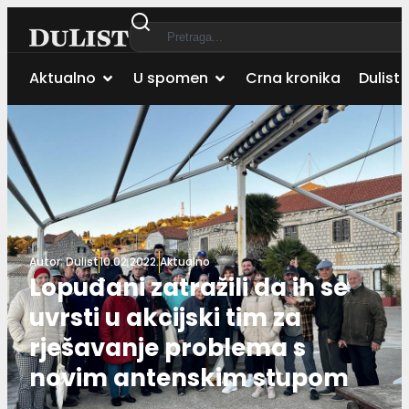
Aktualno
U spomen
Crna kronika
Dulist 
Autor:
Dulist
10.02.2022.
Aktualno
Lopuđani zatražili da ih se
uvrsti u akcijski tim za
rješavanje problema s
novim antenskim stupom