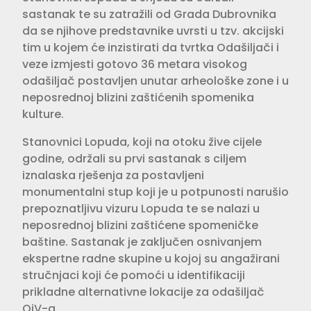
sastanak te su zatražili od Grada Dubrovnika
da se njihove predstavnike uvrsti u tzv. akcijski
tim u kojem će inzistirati da tvrtka Odašiljači i
veze izmjesti gotovo 36 metara visokog
odašiljač postavljen unutar arheološke zone i u
neposrednoj blizini zaštićenih spomenika
kulture.
Stanovnici Lopuda, koji na otoku žive cijele
godine, održali su prvi sastanak s ciljem
iznalaska rješenja za postavljeni
monumentalni stup koji je u potpunosti narušio
prepoznatljivu vizuru Lopuda te se nalazi u
neposrednoj blizini zaštićene spomeničke
baštine. Sastanak je zaključen osnivanjem
ekspertne radne skupine u kojoj su angažirani
stručnjaci koji će pomoći u identifikaciji
prikladne alternativne lokacije za odašiljač
OiV-a.