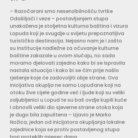
– Razočarani smo nesenzibilnošću tvrtke
Odašiljači i veze – postavljanjem stupa
unakažena je stoljetna kulturna baština i vizura
Lopuda koji je svugdje u svijetu prepoznatljiva
turistička destinacija. Nejasno nam je i zašto
su institucije nadležne za očuvanje kulturne
baštine zakazale u ovom slučaju, no sada
moramo djelovati zajedno kako bi se ispravila
nastala situacija i kako bi se čim prije našlo
rješenje koje će zadovoljiti obje strane. Ova
inicijativa okuplja ne samo Lopuđane koji na
otoku žive cijele godine već i ljude koji su veliki
zaljubljenici u Lopud te su baš ovdje kupili kuće
i obnovili veliki dio sjeverne strane otoka koja
je dugo bila zapuštena – izjavio je Marko
Nožica, jedan od inicijatora okupljanja lokalne
zajednice koja se protiv postavljenog stupa
bori proteklih mjesec dana.