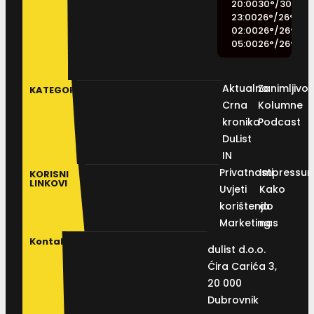
20:00
30
°
/
30
°
23:00
26
°
/
26
°
02:00
26
°
/
26
°
05:00
26
°
/
26
°
Aktualno
Zanimljivos
KATEGORIJE
Crna
Kolumne
kronika
Podcast
DuList
IN
Privatnosti
Impressu
KORISNI
LINKOVI
Uvjeti
Kako
korištenja
do
Marketing
nas
Kontakt
dulist d.o.o.
Ćira Carića 3,
20 000
Dubrovnik