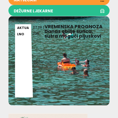
DEŽURNE LJEKARNE
VREMENSKA PROGNOZA
07.08.2
AKTUA
Danas obilje sunca,
026
LNO
sutra mogući pljuskovi