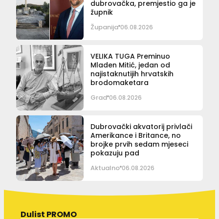
dubrovačka, premjestio ga je
župnik
Županija
06.08.2026
VELIKA TUGA Preminuo
Mladen Mitić, jedan od
najistaknutijih hrvatskih
brodomaketara
Grad
06.08.2026
Dubrovački akvatorij privlači
Amerikance i Britance, no
brojke prvih sedam mjeseci
pokazuju pad
Aktualno
06.08.2026
Dulist PROMO