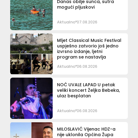
Danas obilje sunca, sutra
mogući pljuskovi
Aktualno
07.08.2026
Mljet Classical Music Festival
uspješno zatvorio još jedno
izvrsno izdanje, ljetni
program se nastavlja
Aktualno
06.08.2026
NOĆ UVALE LAPAD U petak
veliki koncert Željka Bebeka,
ulaz besplatan
Aktualno
06.08.2026
MILOSLAVIĆ Vijenac HDZ-a
nije uklonila Općina Župa