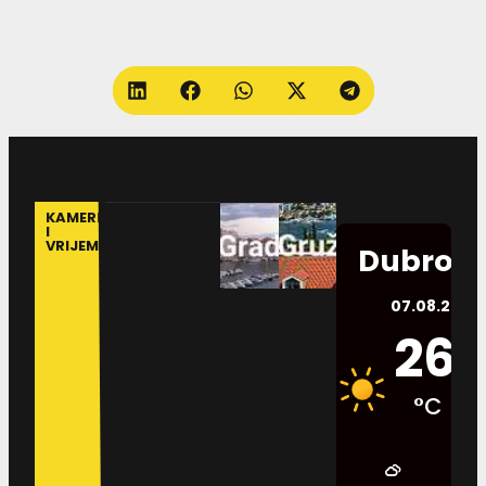
KAMERE
I
VRIJEME
Dubrovn
07.08.2026.
26
°C