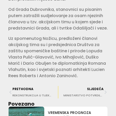
Od Grada Dubrovnika, stanovnici su pisanim
putem zatražili sudjelovanje za osam njezinih
članova u tzv. akcijskom timu u kojem sjede i
predstavnici Grada, ali i tvrtke Odašiljači i veze.
Uz spomenutog Nožicu, predloženi članovi
akcijskog tima su i predsjednica Društva za
zaštitu spomeničke baštine i prirode Lopuda
Vlasta Pulić-Glavović, Ivo Mihajlović, Duško
Marić i Dario Obuljen te diplomatkinja Romana
Vlahutin, kao i svjetski poznati arhitekti Lucien
Rees Roberts i Antonio Zaninović.
PRETHODNA
SLJEDEĆA
REKONSTRUKCIJA U TIJEKU Parkiralište u Luci Dubrovnik bogatije za 12 novih mjesta
MINISTARSTVO POTVRDILO STAV GRADA Ništa od megalomanske gradnje na Mihanovićevom zemljištu
Povezano
VREMENSKA PROGNOZA