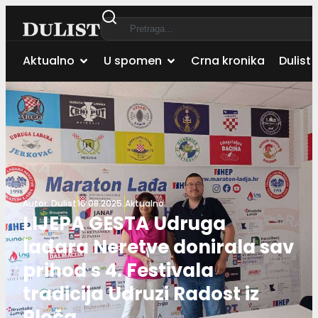
Aktualno
U spomen
Crna kronika
Dulist 
Autor:
Dulist
16.08.2025.
Aktualno
LIJEPA GESTA Udruga
lađara Neretve donirala sav
prihod s 4. Festivala
tradicija Udruzi Radost iz
Ploča