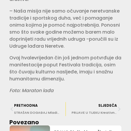
– Naša misija nije samo očuvanje neretvanske
tradicije i sportskog duha, već i pomaganje
onima kojima je pomoć najpotrebnija. Ponosni
smo što svake godine možemo barem malo
doprinijeti radu vrijednih udruga -poručili su iz
Udruge lađara Neretve.
Ovaj hvalevrijedan čin još jednom potvrđuje da
manifestacije poput Festivala tradicija, osim
što čuvaju kulturno nasljeđe, imaju i snažnu
humanitarnu dimenziju.
Foto: Maraton lađa
PRETHODNA
SLJEDEĆA
STRAŠAN DOGAĐAJ Mladić pao iz apartmana, bio je u lokvi krvi kraj Lera
PRIJAVE U TIJEKU Kreativne ljetne radionice za djecu – lutke i glina zabavit će najmlađe!
Povezano