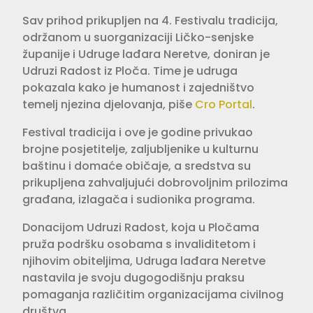
Sav prihod prikupljen na 4. Festivalu tradicija,
održanom u suorganizaciji Ličko-senjske
županije i Udruge lađara Neretve, doniran je
Udruzi Radost iz Ploča. Time je udruga
pokazala kako je humanost i zajedništvo
temelj njezina djelovanja, piše
Cro Portal
.
Festival tradicija i ove je godine privukao
brojne posjetitelje, zaljubljenike u kulturnu
baštinu i domaće običaje, a sredstva su
prikupljena zahvaljujući dobrovoljnim prilozima
građana, izlagača i sudionika programa.
Donacijom Udruzi Radost, koja u Pločama
pruža podršku osobama s invaliditetom i
njihovim obiteljima, Udruga lađara Neretve
nastavila je svoju dugogodišnju praksu
pomaganja različitim organizacijama civilnog
društva.