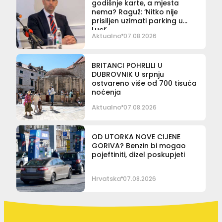
godišnje karte, a mjesta
nema? Raguž: ‘Nitko nije
prisiljen uzimati parking u
Luci’
Aktualno
07.08.2026
BRITANCI POHRLILI U
DUBROVNIK U srpnju
ostvareno više od 700 tisuća
noćenja
Aktualno
07.08.2026
OD UTORKA NOVE CIJENE
GORIVA? Benzin bi mogao
pojeftiniti, dizel poskupjeti
Hrvatska
07.08.2026