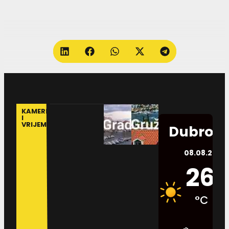
KAMERE
I
VRIJEME
Dubrovn
08.08.2026.
26
°C