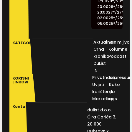
17:00
29
°
/
29
°
20:00
28
°
/
28
°
23:00
27
°
/
27
°
02:00
25
°
/
25
°
05:00
25
°
/
25
°
Aktualno
Zanimljivos
KATEGORIJE
Crna
Kolumne
kronika
Podcast
DuList
IN
Privatnosti
Impressu
KORISNI
LINKOVI
Uvjeti
Kako
korištenja
do
Marketing
nas
Kontakt
dulist d.o.o.
Ćira Carića 3,
20 000
Dubrovnik