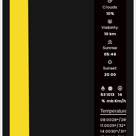
Clouds:
10%
Visibility:
10 km
Sunrise:
05:46
Sunset:
20:00
53
1013
14
%
mb
Km/h
08:00
28
°
/
28
°
11:00
29
°
/
32
°
14:00
30
°
/
31
°