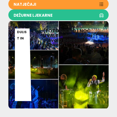
NATJEČAJI
DEŽURNE LJEKARNE
(FOTO/VIDEO) NOĆ
07.08.2
DULIS
UVALE Publika uglas
026
T IN
pjevala Bebekove
hitove