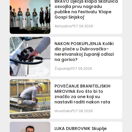
BRAVO Dječja klapa Škatulica
osvojila prvu nagradu
publike na Festivalu ‘Klape
Gospi Sinjskoj’
Aktualno
07.08.2026
NAKON POSKUPLJENJA Koliki
dio plaće u Dubrovačko-
neretvanskoj županiji odlazi
na gorivo?
Županija
07.08.2026
POVEĆANJE BRANITELJSKIH
MIROVINA Evo što bi to
značilo za one koji su
nastavili raditi nakon rata
Hrvatska
07.08.2026
LUKA DUBROVNIK Skuplje