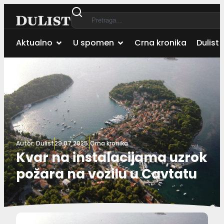
Aktualno
U spomen
Crna kronika
Dulist 
Autor:
Dulist
29.07.2025.
Crna kronika
Kvar na instalacijama uzrok
požara na vozilu u Cavtatu