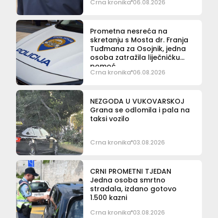
Crna kronika
06.08.2026
Prometna nesreća na
skretanju s Mosta dr. Franja
Tuđmana za Osojnik, jedna
osoba zatražila liječničku
pomoć
Crna kronika
06.08.2026
NEZGODA U VUKOVARSKOJ
Grana se odlomila i pala na
taksi vozilo
Crna kronika
03.08.2026
CRNI PROMETNI TJEDAN
Jedna osoba smrtno
stradala, izdano gotovo
1.500 kazni
Crna kronika
03.08.2026