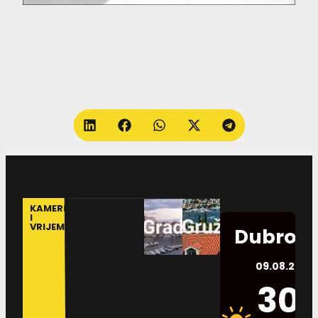
KAMERE
I
VRIJEME
Dubrovn
09.08.2026.
30