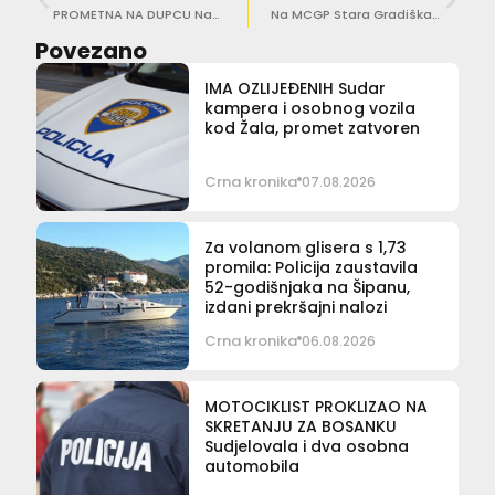
PROMETNA NA DUPCU Nastala materijalna šteta
Na MCGP Stara Gradiška uhićen 30-godišnjak osumnjičen za iznudu!
Povezano
IMA OZLIJEĐENIH Sudar
kampera i osobnog vozila
kod Žala, promet zatvoren
Crna kronika
07.08.2026
Za volanom glisera s 1,73
promila: Policija zaustavila
52-godišnjaka na Šipanu,
izdani prekršajni nalozi
Crna kronika
06.08.2026
MOTOCIKLIST PROKLIZAO NA
SKRETANJU ZA BOSANKU
Sudjelovala i dva osobna
automobila