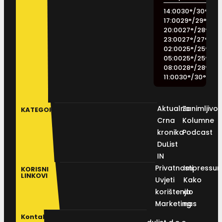
14:00
30
°
/
30
°
17:00
29
°
/
29
°
20:00
27
°
/
28
°
23:00
27
°
/
27
°
02:00
25
°
/
25
°
05:00
25
°
/
25
°
08:00
28
°
/
28
°
11:00
30
°
/
30
°
Aktualno
Zanimljivos
KATEGORIJE
Crna
Kolumne
kronika
Podcast
DuList
IN
Privatnosti
Impressu
KORISNI
LINKOVI
Uvjeti
Kako
korištenja
do
Marketing
nas
Kontakt