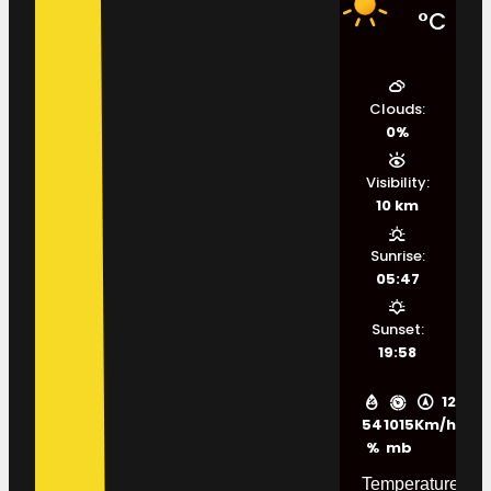
°C
Clouds:
0%
Visibility:
10 km
Sunrise:
05:47
Sunset:
19:58
12
54
1015
Km/h
%
mb