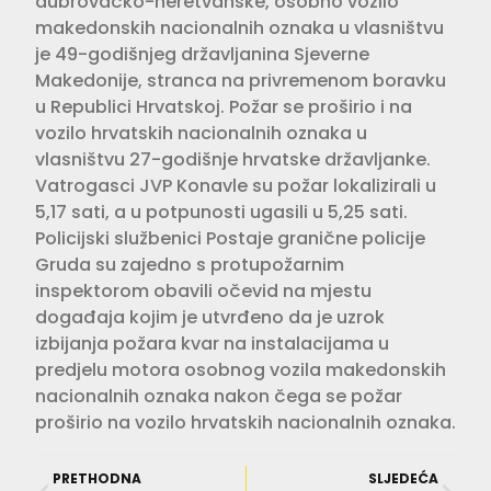
dubrovačko-neretvanske, osobno vozilo
makedonskih nacionalnih oznaka u vlasništvu
je 49-godišnjeg državljanina Sjeverne
Makedonije, stranca na privremenom boravku
u Republici Hrvatskoj. Požar se proširio i na
vozilo hrvatskih nacionalnih oznaka u
vlasništvu 27-godišnje hrvatske državljanke.
Vatrogasci JVP Konavle su požar lokalizirali u
5,17 sati, a u potpunosti ugasili u 5,25 sati.
Policijski službenici Postaje granične policije
Gruda su zajedno s protupožarnim
inspektorom obavili očevid na mjestu
događaja kojim je utvrđeno da je uzrok
izbijanja požara kvar na instalacijama u
predjelu motora osobnog vozila makedonskih
nacionalnih oznaka nakon čega se požar
proširio na vozilo hrvatskih nacionalnih oznaka.
PRETHODNA
SLJEDEĆA