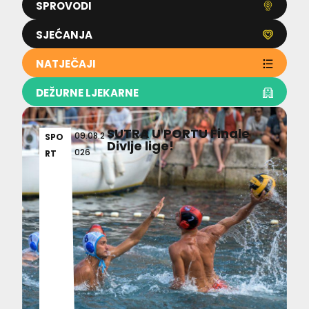
SPROVODI
SJEĆANJA
NATJEČAJI
DEŽURNE LJEKARNE
SUTRA U PORTU Finale
09.08.2
SPO
Divlje lige!
026
RT