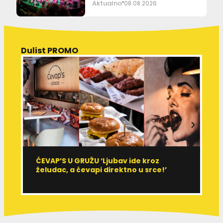
Aktualno
08.08.2026
Dulist PROMO
ĆEVAP’S U GRUŽU ‘Ljubav ide kroz
V
želudac, a ćevapi direktno u srce!’
d