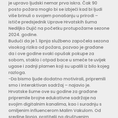
je upravo ljudski nemar prva iskra. Čak 90
posto požara moglo bi se izbjeći kad bi ljudi
više brinuli o svojem ponašanju u prirodi –
ističe predsjednik Uprave Hrvatskih šuma
Nediljko Dujić na početku protupožarne sezone
2024. godine.
Budući da je 1. lipnja službeno započela sezona
visokog rizika od požara, pozvao je građane
da i ove godine svaki opušak pokupe za
sobom, staklo i otpad bace u smeće te uvijek
ugase i zadnji plamen koji su upalili iz bilo kojeg
razloga.
-Da bismo ljude dodatno motivirali, pripremili
smo i interaktivan sadržaj – najavio je.
Hrvatske šume ove su godine za građane
pripremile brojne edukativne sadržaje na
svojim digitalnim kanalima, kao i suradnju s
omiljenim influencerom Malim Vakulom. Od
sredine lipnja, pratitelji na društvenim