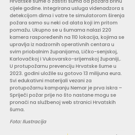
Hrvatske šume o zaštiti šuma od požara brinu
cijele godine. Integrirana usluga videnadzora s
detekcijom dima i vatre te simulatorom širenja
požara samo su neki od alata koji im pritom
pomažu. Ukupno se u šumama nalazi 220
kamera raspoređenih na 110 lokacija, kojima se
upravlja iz nadzornih operativnih centara u
svim priobalnim županijama, Ličko-senjskoj,
Karlovačkoj i Vukovarsko-srijemskoj županiji,.
U protupožarnu prevenciju Hrvatske šume u
2023. godini uložile su gotovo 13 milijuna eura.
Svi edukativni materijali vezani za
protupožarnu kampanju Nemar je prva iskra –
Spriječi požar prije no što nastane mogu se
pronaći na službenoj web stranici Hrvatskih
šuma.
Foto: Ilustracija