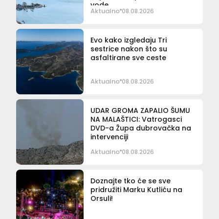
vode
Aktualno
08.08.2026
Evo kako izgledaju Tri
sestrice nakon što su
asfaltirane sve ceste
Aktualno
08.08.2026
UDAR GROMA ZAPALIO ŠUMU
NA MALAŠTICI: Vatrogasci
DVD-a Župa dubrovačka na
intervenciji
Aktualno
08.08.2026
Doznajte tko će se sve
pridružiti Marku Kutliću na
Orsuli!