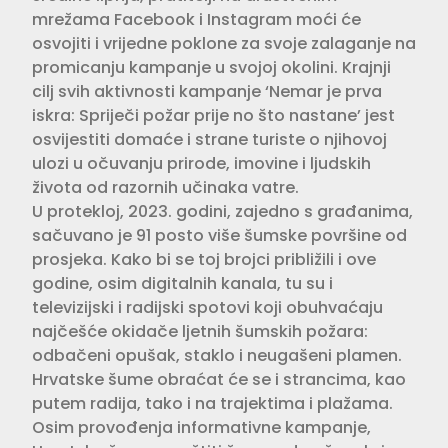
mrežama Facebook i Instagram moći će
osvojiti i vrijedne poklone za svoje zalaganje na
promicanju kampanje u svojoj okolini. Krajnji
cilj svih aktivnosti kampanje ‘Nemar je prva
iskra: Spriječi požar prije no što nastane’ jest
osvijestiti domaće i strane turiste o njihovoj
ulozi u očuvanju prirode, imovine i ljudskih
života od razornih učinaka vatre.
U protekloj, 2023. godini, zajedno s građanima,
sačuvano je 91 posto više šumske površine od
prosjeka. Kako bi se toj brojci približili i ove
godine, osim digitalnih kanala, tu su i
televizijski i radijski spotovi koji obuhvaćaju
najčešće okidače ljetnih šumskih požara:
odbačeni opušak, staklo i neugašeni plamen.
Hrvatske šume obraćat će se i strancima, kao
putem radija, tako i na trajektima i plažama.
Osim provođenja informativne kampanje,