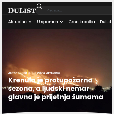
Aktualno
U spomen
Crna kronika
Dulist 
Autor:
Dulist
03.06.2024.
Aktualno
Krenula je protupožarna
sezona, a ljudski nemar
glavna je prijetnja šumama