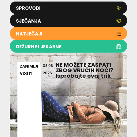
SPROVODI
SJEĆANJA
NATJEČAJI
DEŽURNE LJEKARNE
NE MOŽETE ZASPATI
08.08.
ZANIMLJI
ZBOG VRUĆIH NOĆI?
2026
VOSTI
Isprobajte ovaj trik