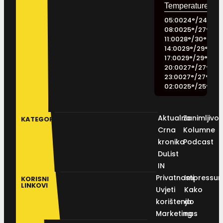
05:00
24
°
/
24
°
08:00
25
°
/
27
°
11:00
28
°
/
30
°
14:00
29
°
/
29
°
17:00
29
°
/
29
°
20:00
27
°
/
27
°
23:00
27
°
/
27
°
02:00
25
°
/
25
°
Aktualno
Zanimljivos
KATEGORIJE
Crna
Kolumne
kronika
Podcast
DuList
IN
Privatnosti
Impressu
KORISNI
LINKOVI
Uvjeti
Kako
korištenja
do
Marketing
nas